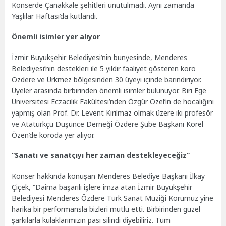
Konserde Çanakkale şehitleri unutulmadı. Aynı zamanda
Yaşlılar Haftası’da kutlandı.
Önemli isimler yer alıyor
İzmir Büyükşehir Belediyesi’nin bünyesinde, Menderes
Belediyesi’nin destekleri ile 5 yıldır faaliyet gösteren koro
Özdere ve Ürkmez bölgesinden 30 üyeyi içinde barındırıyor.
Üyeler arasında birbirinden önemli isimler bulunuyor. Biri Ege
Üniversitesi Eczacılık Fakültesi’nden Özgür Özel’in de hocalığını
yapmış olan Prof. Dr. Levent Kırılmaz olmak üzere iki profesör
ve Atatürkçü Düşünce Derneği Özdere Şube Başkanı Korel
Özen’de koroda yer alıyor.
“Sanatı ve sanatçıyı her zaman destekleyeceğiz”
Konser hakkında konuşan Menderes Belediye Başkanı İlkay
Çiçek, “Daima başarılı işlere imza atan İzmir Büyükşehir
Belediyesi Menderes Özdere Türk Sanat Müziği Korumuz yine
harika bir performansla bizleri mutlu etti. Birbirinden güzel
şarkılarla kulaklarımızın pası silindi diyebiliriz. Tüm