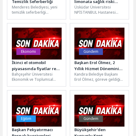
Temizlik Seferberliği
limonata sağlık riski
Menderes Belediyesi, yeni
Üsküdar Üniversitesi
taşıyor!
temizlik seferberliği
NPİSTANBUL Hastanesi
başlatarak caddeleri köşe
Beslenme ve Diyet Uzmanı
bucak temizliyor. Menderes
Hülya Yiğit İspiroğlu, yaz
Belediyesi yeni temizlik
aylarında sık tüketilen...
seferberliğine...
Ekonomi
Gündem
İkinci el otomobil
Başkan Erol Ölmez, 2
piyasasında fiyatlar reel
Yıllık Hizmet Dönemini
Bahçeşehir Üniversitesi
Kandıra Belediye Başkanı
olarak düşmeye devam
Kamuoyuyla Paylaşacak
Ekonomik ve Toplumsal
Erol Ölmez, göreve geldiği
ederken arzda sınırlı bir
Araştırmalar Merkezi
günden bu yana geçen iki
artış oldu
(BETAM) tarafından
yıllık süreçte ilçede...
sahibinden.com’da
yayınlanan ilanlardan
hareketle hazırlanan ve...
Eğitim
Gündem
Başkan Pekyatırmacı
Büyükşehir’den
Bosnalı kursiyerleri
Kurşunlu Kent