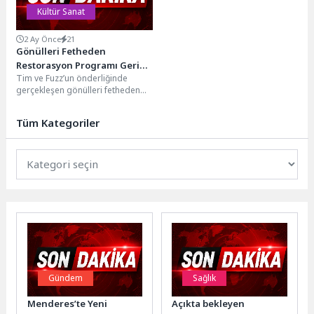
Kültür Sanat
2 Ay Önce
21
Gönülleri Fetheden
Restorasyon Programı Geri
Tim ve Fuzz’un önderliğinde
Dönüyor!
gerçekleşen gönülleri fetheden
restorasyon programı ‘Araba
SOS’, her zamankinden daha
Tüm Kategoriler
iddialı...
Gündem
Sağlık
Menderes’te Yeni
Açıkta bekleyen