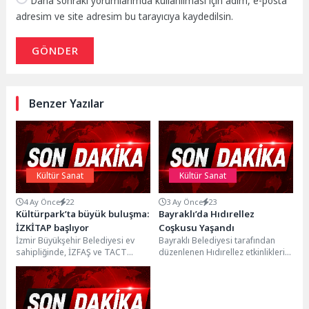
Daha sonraki yorumlarımda kullanılması için adım, e-posta
adresim ve site adresim bu tarayıcıya kaydedilsin.
GÖNDER
Benzer Yazılar
Kültür Sanat
Kültür Sanat
4 Ay Önce
22
3 Ay Önce
23
Kültürpark’ta büyük buluşma:
Bayraklı’da Hıdırellez
İZKİTAP başlıyor
Coşkusu Yaşandı
İzmir Büyükşehir Belediyesi ev
Bayraklı Belediyesi tarafından
sahipliğinde, İZFAŞ ve TACT
düzenlenen Hıdırellez etkinlikleri,
Fuarcılık iş birliğiyle düzenlenen
iki gün boyunca 100. Yıl
İZKİTAP – 7....
Matematik ve Zekâ Oyunları...