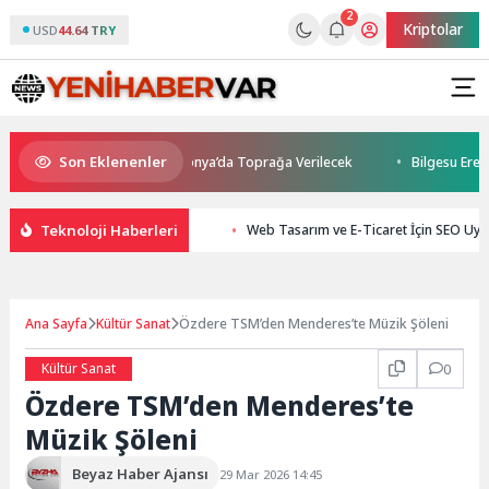
2
Kriptolar
USD
44.64 TRY
Son Eklenenler
ını Kaybetti: Kuzey Makedonya’da Toprağa Verilecek
Bilgesu Erenus 
Teknoloji Haberleri
Web Tasarım ve E-Ticaret İçin SEO Uy
Ana Sayfa
Kültür Sanat
Özdere TSM’den Menderes’te Müzik Şöleni
Kültür Sanat
0
Özdere TSM’den Menderes’te
Müzik Şöleni
Beyaz Haber Ajansı
29 Mar 2026 14:45