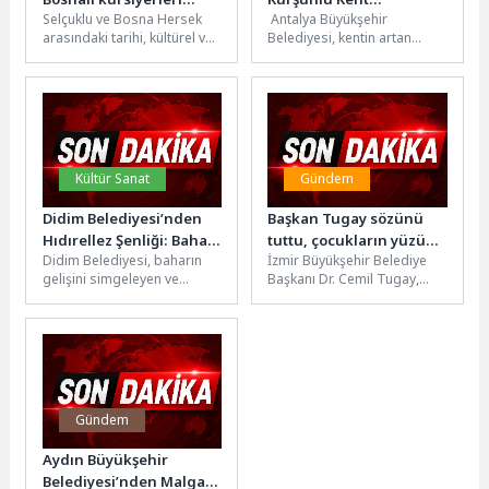
Selçuklu ve Bosna Hersek
Antalya Büyükşehir
ağırladı
Mezarlığı’nda kapasite
arasındaki tarihi, kültürel ve
Belediyesi, kentin artan
artırımı
sosyal bağlar karşılıklı
ihtiyaçlarını karşılamak
ziyaretler ve işbirlikleri ile...
amacıyla Kurşunlu Kent
Mezarlığı'nda kapasite
artırımı çalışmaları
sürdürüyor....
Kültür Sanat
Gündem
Didim Belediyesi’nden
Başkan Tugay sözünü
Hıdırellez Şenliği: Bahar
tuttu, çocukların yüzü
Didim Belediyesi, baharın
İzmir Büyükşehir Belediye
Birlikte Güzel
güldü
gelişini simgeleyen ve
Başkanı Dr. Cemil Tugay,
doğanın uyanışını
Kiraz ziyaretinde çocuklara
müjdeleyen Hıdırellez’i bu yıl
verdiği sözü yerine getirdi.
da coşkulu bir...
Örencik...
Gündem
Aydın Büyükşehir
Belediyesi’nden Malgaç