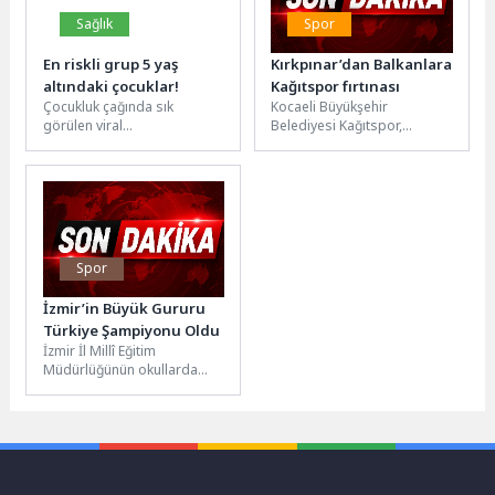
Sağlık
Spor
En riskli grup 5 yaş
Kırkpınar’dan Balkanlara
altındaki çocuklar!
Kağıtspor fırtınası
Çocukluk çağında sık
Kocaeli Büyükşehir
görülen viral
Belediyesi Kağıtspor,
enfeksiyonlardan biri olan el
geçtiğimiz hafta güreş, judo
ayak ve ağız hastalığı, son
ve karate branşlarında
yıllarda...
ulusal ve uluslararası
başarılar...
Spor
İzmir’in Büyük Gururu
Türkiye Şampiyonu Oldu
İzmir İl Millî Eğitim
Müdürlüğünün okullarda
sporu ve sporcuyu
destekleyen vizyonu, ulusal
çapta büyük bir...