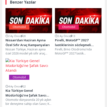
Benzer Yazılar
Otomobil
Otomobil
2 Ay Önce
20
2 Ay Önce
13
Nissan’dan Haziran Ayına
Pirelli, MotoGP™ 2027
Özel Sıfır Araç Kampanyaları
lastiklerinin sözleşmeli
Nissan Türkiye, Haziran ayına
Pirelli, Brno Otodromu'nda
sürücülerle gerçekleştirilen
özel 2026 model yılı sıfır araç
MotoGP™ 2027 lastik
ilk testini Brno’da tamamladı
kampanyalarını duyurdu. Bireysel
prototiplerinin test programını
ve ticari...
başarıyla tamamladı. Takımlar
tarafından seçilen sözleşmeli...
Otomobil
4 Ay Önce
22
Kia Türkiye Genel
Müdürlüğü’ne Şafak Savcı
Otomotiv dünyasında 20 yılı aşkın
Atandı
bir deneyime sahip olan Savcı; Kia