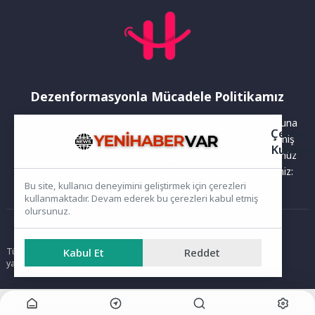
Dezenformasyonla Mücadele Politikamız
Yayınlanan haberler doğruluk ilkesi gözetilerek hazırlanır. Buna
Çerez
rağmen bazı içeriklerde eksik, hatalı veya güncelliğini yitirmiş
Kullanı
bilgiler bulunabilir.Yanlış veya yanıltıcı olduğunu düşündüğünüz
haberleri aşağıdaki iletişim kanallarından bize bildirebilirsiniz:
Bu site, kullanıcı deneyimini geliştirmek için çerezleri
kullanmaktadır. Devam ederek bu çerezleri kabul etmiş
olursunuz.
Ana Sayfa
Kabul Et
Reddet
Tüm hakları saklıdır. Sitede yer alan içerikler izinsiz kopyalanamaz,
yayımlanamaz ve kullanılamaz.