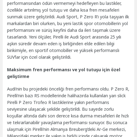
performansından ödün vermemeyi hedefleyen bu lastikler,
özellikle artırılmış yol tutuşu ve daha kısa fren mesafeleri
sunmak üzere geliştirildi. Audi Sport, P Zero R’ı yola taşıyan ilk
markalardan biri olurken, bu yeni lastik spor otomobillerin yol
performansını ve sürüş keyfini daha da ileri taşımak üzere
tasarlandı. Yeni ölçüler, Pirelli ile Audi Sport arasında 25 yılı
aşkın süredir devam eden iş birliğinden elde edilen bilgi
birikimiyle, en sportif otomobiller ve yüksek performanslı
SUV’lar için özel olarak geliştirildi.
Maksimum fren performansı ve yol tutuşu için özel
geliştirme
Audi’nin bu projedeki önceliği fren performansı oldu. P Zero R,
Pirelli’nin bazı RS modellerinde halihazırda kullanılan yarı slick
Pirelli P Zero Trofeo R lastiklerine yakın performans
seviyesine ulaşacak şekilde geliştirildi. Bu sayede zorlu
koşullar altında dahi son derece kısa durma mesafeleri ile hızlı
ve tekrarlanabilir yavaşlama performansı sunuyor. Bu sonuca
ulaşmak için Pirelli’nin Almanya Breuberg’deki Ar-Ge merkezi,
Milano’daki merkez ile yakın iş birliği içinde çalışarak motor