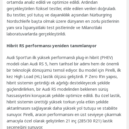
ortamda analiz edildi ve optimize edildi. Ardından
gerçekleştirilen fiziksel testler, elde edilen verileri doğruladı.
Bu testler, yol tutuş ve dayanıklılık açısından Nürburgring
Nordschleife başta olmak üzere dünyanın en zorlu pistlerinin
yanı sıra İspanya’daki test pistlerinde ve Milano’daki
laboratuvarlarda gerçekleştirildi.
Hibrit RS performansı yeniden tanımlanıyor
Audi Sport’un ilk yüksek performanslı plug-in hibrit (PHEV)
modeli olan Audi RS 5, hem tarihsel bir adımı hem de önemli
bir teknolojik dönüşümü temsil ediyor. Bu model için Pirelli, ilk
kez High Load (HL) lastik ölçüsü geliştirdi. P Zero R’ın yapısı,
hibrit sistemin getirdiği ek ağırlığı destekleyecek şekilde
güçlendirilirken, bir Audi RS modelinden beklenen sürüş
hassasiyetini koruyacak şekilde optimize edildi. Bu özel lastik,
hibrit sistemin ürettiği yüksek torkun yola etkin şekilde
aktarılmasını sağlayarak daha yüksek yol tutuşu ve stabilite
sunuyor. Pirelli, aracın performansını en üst seviyeye çıkarmak
amacıyla özel olarak geliştirilen 21 inç (285/30 R21) lastik
seçeneğini sunuyor.