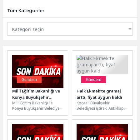
Türkiye’nin stratejik yönetimini
üstlenerek,...
Tüm Kategoriler
Gündem
Gündem
Milli Eğitim Bakanlığı ve
Halk Ekmek’te gramaj
Konya Büyükşehir
arttı, fiyat uygun kaldı
Milli Eğitim Bakanlığı ile
Kocaeli Büyükşehir
Arasında Özel
Konya Büyükşehir Belediyesi
Belediyesi iştiraki Antikkapı
Öğrenciler İçin Özel İş
arasında şehir genelindeki
A.Ş. bünyesinde faaliyet
Birliği
özel eğitim öğrencilerine
gösteren Hızır 41 Üretim
yönelik eğitim...
Tesisinde hijyenik ve...