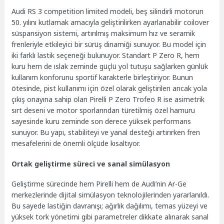
Audi RS 3 competition limited modeli, beş silindirli motorun
50. yılını kutlamak amacıyla geliştirilirken ayarlanabilir coilover
süspansiyon sistemi, artırılmış maksimum hız ve seramik
frenleriyle etkileyici bir sürüş dinamiği sunuyor. Bu model için
iki farklı lastik seçeneği bulunuyor. Standart P Zero R, hem
kuru hem de ıslak zeminde güçlü yol tutuşu sağlarken günlük
kullanım konforunu sportif karakterle birleştiriyor. Bunun
ötesinde, pist kullanımı için özel olarak geliştirilen ancak yola
çıkış onayına sahip olan Pirelli P Zero Trofeo R ise asimetrik
sırt deseni ve motor sporlarından türetilmiş özel hamuru
sayesinde kuru zeminde son derece yüksek performans
sunuyor. Bu yapı, stabiliteyi ve yanal desteği artırırken fren
mesafelerini de önemli ölçüde kısaltıyor.
Ortak geliştirme süreci ve sanal simülasyon
Geliştirme sürecinde hem Pirelli hem de Audi’nin Ar-Ge
merkezlerinde dijital simülasyon teknolojilerinden yararlanıldı.
Bu sayede lastiğin davranışı; ağırlık dağılımı, temas yüzeyi ve
yüksek tork yönetimi gibi parametreler dikkate alınarak sanal