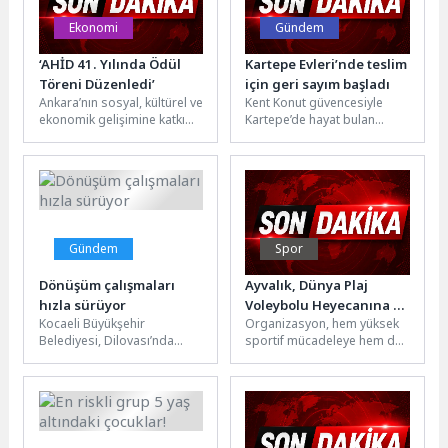
Ekonomi
Gündem
‘AHİD 41. Yılında Ödül
Kartepe Evleri’nde teslim
Töreni Düzenledi’
için geri sayım başladı
Ankara’nın sosyal, kültürel ve
Kent Konut güvencesiyle
ekonomik gelişimine katkı
Kartepe’de hayat bulan
sağlayan isimleri
“Kartepe Kent Konut Evleri”
onurlandırmak amacıyla
projesinde geri sayım
düzenlenen “AHİD –
başladı. Son...
Ankara’ya...
Gündem
Spor
Dönüşüm çalışmaları
Ayvalık, Dünya Plaj
hızla sürüyor
Voleybolu Heyecanına Ev
Kocaeli Büyükşehir
Organizasyon, hem yüksek
Sahipliği Yaptı
Belediyesi, Dilovası’nda
sportif mücadeleye hem de
belediye hizmetlerinin daha
Ayvalık'ın uluslararası spor
hızlı ve sağlıklı bir şekilde
organizasyonlarına ev
yürütülebilmesi amacıyla
sahipliği yapma
önemli...
potansiyeline...