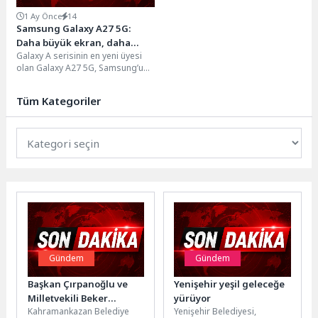
1 Ay Önce
14
Samsung Galaxy A27 5G:
Daha büyük ekran, daha
Galaxy A serisinin en yeni üyesi
akıllı özellikler ve akıcı
olan Galaxy A27 5G, Samsung’un
performans
Infinity-O ekran teknolojisi ile...
Tüm Kategoriler
Gündem
Gündem
Başkan Çırpanoğlu ve
Yenişehir yeşil geleceğe
Milletvekili Beker
yürüyor
Kahramankazan Belediye
Yenişehir Belediyesi,
Sahada