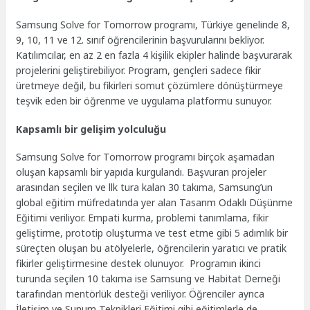
Samsung Solve for Tomorrow programı, Türkiye genelinde 8,
9, 10, 11 ve 12. sınıf öğrencilerinin başvurularını bekliyor.
Katılımcılar, en az 2 en fazla 4 kişilik ekipler halinde başvurarak
projelerini geliştirebiliyor. Program, gençleri sadece fikir
üretmeye değil, bu fikirleri somut çözümlere dönüştürmeye
teşvik eden bir öğrenme ve uygulama platformu sunuyor.
Kapsamlı bir gelişim yolculuğu
Samsung Solve for Tomorrow programı birçok aşamadan
oluşan kapsamlı bir yapıda kurgulandı. Başvuran projeler
arasından seçilen ve llk tura kalan 30 takıma, Samsung’un
global eğitim müfredatında yer alan Tasarım Odaklı Düşünme
Eğitimi veriliyor. Empati kurma, problemi tanımlama, fikir
geliştirme, prototip oluşturma ve test etme gibi 5 adımlık bir
süreçten oluşan bu atölyelerle, öğrencilerin yaratıcı ve pratik
fikirler geliştirmesine destek olunuyor. Programın ikinci
turunda seçilen 10 takıma ise Samsung ve Habitat Derneği
tarafından mentörlük desteği veriliyor. Öğrenciler ayrıca
İletişim ve Sunum Teknikleri Eğitimi gibi eğitimlerle de