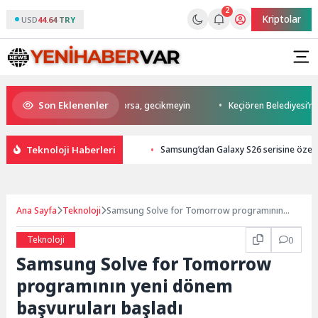
2
Kriptolar
USD
44.64 TRY
Son Eklenenler
ı yemeklerden sonra başlıyorsa, gecikmeyin
Keçiören Belediyesi’nden Ai
Teknoloji Haberleri
Samsung’dan Galaxy S26 serisine özel 
Ana Sayfa
Teknoloji
Samsung Solve for Tomorrow programının
yeni dönem başvuruları başladı
Teknoloji
0
Samsung Solve for Tomorrow
programının yeni dönem
başvuruları başladı