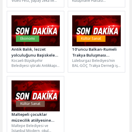
Video Fest, yapay zeka ile
Kütüphane Haftası
yaratıcı üretimi buluşturarak
kapsamında anaokulu
genç üreticiler,
öğrencilerini Yalvaç Ural
akademisyenler...
Çocuk Kütüphanesi ve
Oyuncak Müzesi’nde...
Ekonomi
Kültür Sanat
Antik Balık, lezzet
10’uncu Balkan-Rumeli
yolculuğunu Başiskele
Trakya Buluşması
Kocaeli Büyükşehir
Lüleburgaz Belediyesi’nin
sahile taşıdı
gerçekleştirildi
Belediyesi iştiraki Antikkapı
BAL-GÖÇ Trakya Derneği iş
A.Ş.’nin yeni lezzet markası
birliğiyle 10’uncusunu
Antik Balık, vatandaşlardan
düzenlediği Balkan-Rumeli
gelen yoğun talep...
Trakya Buluşması 7
Haziran’da Kent...
Kültür Sanat
Maltepeli çocuklar
müzecilik atölyesine
Maltepe Belediyesi ve
katıldı
İstanbul Modern, okul