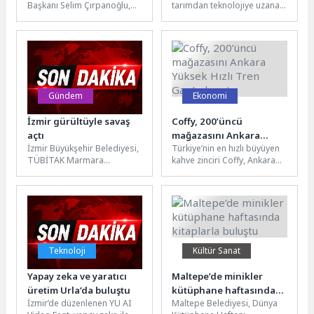
Başkanı Selim Çırpanoğlu,
tarımdan teknolojiye uzanan
CHP Ankara Milletvekili
ekolojik hamleleriyle sınırları
Adnan Beker ile birlikte Salı
aştı. Avrupa Komisyonu’nun
pazarını ziyaret...
elit projelerine davet
edilen...
Gündem
Ekonomi
İzmir gürültüyle savaş
Coffy, 200’üncü
açtı
mağazasını Ankara
İzmir Büyükşehir Belediyesi,
Türkiye’nin en hızlı büyüyen
Yüksek Hızlı Tren
TÜBİTAK Marmara
kahve zinciri Coffy, Ankara
Garı’nda açtı
Araştırma Merkezi (MAM) iş
Yüksek Hızlı Tren Garı’nda
birliğiyle çevresel gürültüye
açtığı 200’üncü
karşı kapsamlı bir...
mağazasıyla...
Teknoloji
Kültür Sanat
Yapay zeka ve yaratıcı
Maltepe’de minikler
üretim Urla’da buluştu
kütüphane haftasında
İzmir’de düzenlenen YU AI
Maltepe Belediyesi, Dünya
kitaplarla buluştu