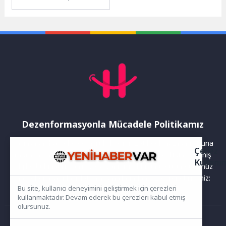
öncesi Maltepeli çocukların
müze ziyaretleriyle hayal
güçlerini, gözlem
yeteneklerini ve eleştirel
düşünme...
Dezenformasyonla Mücadele Politikamız
Yayınlanan haberler doğruluk ilkesi gözetilerek hazırlanır. Buna
Çerez
rağmen bazı içeriklerde eksik, hatalı veya güncelliğini yitirmiş
Kullanı
bilgiler bulunabilir.Yanlış veya yanıltıcı olduğunu düşündüğünüz
haberleri aşağıdaki iletişim kanallarından bize bildirebilirsiniz:
Bu site, kullanıcı deneyimini geliştirmek için çerezleri
kullanmaktadır. Devam ederek bu çerezleri kabul etmiş
olursunuz.
Ana Sayfa