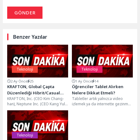
GÖNDER
Benzer Yazılar
Teknoloji
Teknoloji
2 Ay Önce
25
1 Ay Önce
14
KRAFTON, Global Çapta
Öğrenciler Tablet Alırken
Düzenlediği Hibrit/Casual
Nelere Dikkat Etmeli?
KRAFTON, Inc. (CEO Kim Chang-
Tabletler artık yalnızca video
Oyun Yarışması için Son
han), Neptune Inc. (CEO Kang Yul-
izlemek ya da internette gezinmek
Başvuru Tarihini 16 Haziran’a
bin) ile ortaklaşa düzenlediği 5
için kullanılan cihazlar olmaktan
Kadar Uzattı
milyon...
çıktı. Özellikle...
Teknoloji