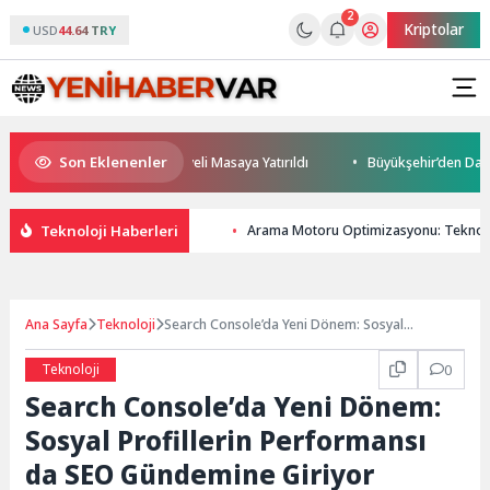
2
Kriptolar
USD
44.64 TRY
Son Eklenenler
leceği ve Yatırım Potansiyeli Masaya Yatırıldı
Büyükşehir’den Darıca’y
Teknoloji Haberleri
Arama Motoru Optimizasyonu: Teknolo
Ana Sayfa
Teknoloji
Search Console’da Yeni Dönem: Sosyal
Profillerin Performansı da SEO Gündemine
Giriyor
Teknoloji
0
Search Console’da Yeni Dönem:
Sosyal Profillerin Performansı
da SEO Gündemine Giriyor