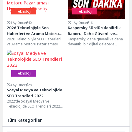
Teknoloji
Teknoloji
4 Ay Önce
40
1 Ay Önce
16
2026 Teknolojiyle Seo
Kaspersky Sürdürülebilirlik
Haberleri ve Arama Motoru
Raporu, Daha Güvenli ve
2026 Teknolojiyle SEO Haberleri
Kaspersky, daha güvenli ve daha
Pazarlaması Uyumunda
Dayanıklı Bir Dijital Geleceğin
ve Arama Motoru Pazarlaması
dayanıklı bir dijital geleceğe
Yükseliş
Yol Haritasını Ortaya Koyuyor
Trendleri 2026 yılında SEO
yönelik çalışmalarını ortaya koyan
dünyasında yaşanan gelişmeler...
2024–2025 Sürdürülebilirlik...
Teknoloji
4 Ay Önce
28
Sosyal Medya ve Teknolojide
SEO Trendleri 2022
2022'de Sosyal Medya ve
Teknolojide SEO Trendleri 2022
yılında sosyal medya ve teknoloji
alanındaki SEO...
Tüm Kategoriler