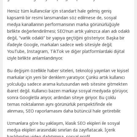
Henüz tüm kullanıcılar için standart hale gelmiş geniş
kapsamlı bir resmi lansmandan söz edilmese de, sosyal
medya kanallarının performansının marka görünürlüğüyle
birlikte değerlendirilmesi; SEO’nun artık yalnızca alan adı odaklı
değil, “varlık odaklı” bir yapıya geçtiğini gösteriyor. Başka bir
ifadeyle Google, markaları sadece web sitesiyle değil;
YouTube, Instagram, TikTok ve diğer platformlardaki dijital
iziyle birlikte anlamlandırıyor.
Bu değişim özellikle haber siteleri, teknoloji yayınları ve kişisel
markalar için yeni bir denklem yaratıyor. Çünkü artık kullanıcı
yolculuğu sadece arama kutusundan web sitesine gitmekten
ibaret değil. Kullanıcı bazen markayı sosyal medyada görüyor,
sonra Google’da arıyor, ardından siteye giriyor. Bu çoklu
temas noktalarının aynı görünürlük perspektifinde ele
alınması, SEO raporlamasını daha bütüncül hale getirebilir.
Uzmanlara göre bu yaklaşım, klasik SEO ekipleri ile sosyal
medya ekipleri arasındaki sınırları da zayıflatacak. İçerik
başlığından video dağıtımına, sosyal profil