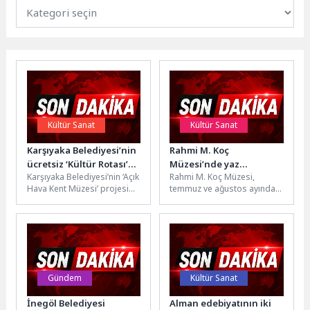
Kültür Sanat
Kültür Sanat
Karşıyaka Belediyesi’nin
Rahmi M. Koç
ücretsiz ‘Kültür Rotası’
Müzesi’nde yaz
Karşıyaka Belediyesi’nin ‘Açık
Rahmi M. Koç Müzesi,
turlarına büyük ilgi
atölyeleri başlıyor: Küçük
Hava Kent Müzesi’ projesi
temmuz ve ağustos ayında
kaşifler hem eğlenecek
kapsamında ücretsiz olarak
düzenleyeceği yaz
hem öğrenecek
düzenlediği rehberli tur
atölyeleriyle çocukları bilim,
programları büyük...
sanat ve...
Gündem
Kültür Sanat
İnegöl Belediyesi
Alman edebiyatının iki