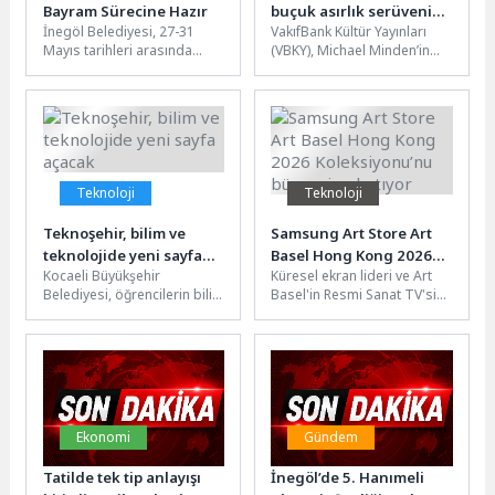
Bayram Sürecine Hazır
buçuk asırlık serüveni
İnegöl Belediyesi, 27-31
VakıfBank Kültür Yayınları
bu kitapta: “Modern
Mayıs tarihleri arasında
(VBKY), Michael Minden’in
Alman Edebiyatı”
idrak edilecek Kurban
kaleme aldığı “Modern
Bayramı öncesi
Alman Edebiyatı” adlı eseri
vatandaşların huzurlu,
okurlarla buluşturuyor.
güvenli ve...
Alman edebiyatının...
Teknoloji
Teknoloji
Teknoşehir, bilim ve
Samsung Art Store Art
teknolojide yeni sayfa
Basel Hong Kong 2026
Kocaeli Büyükşehir
Küresel ekran lideri ve Art
açacak
Koleksiyonu’nu
Belediyesi, öğrencilerin bilim
Basel'in Resmi Sanat TV'si
bünyesine katıyor
ve teknoloji alanına ilgisini
sağlayıcısı olan Samsung
artırmak amacıyla
Electronics, Art Basel...
Teknoşehir Projesi’ni hayata
geçiriyor....
Ekonomi
Gündem
Tatilde tek tip anlayışı
İnegöl’de 5. Hanımeli