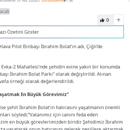
ncelleme: 01 Nis 2026
21 Görüntüleme
1 dk.
0
azı Özetini Göster
ava Pilot Binbaşı İbrahim Bolat’ın adı, Çiğli’de
a, Evka-2 Mahallesi’nde şehidin evine yakın bir konumda
aşı İbrahim Bolat Parkı” olarak değiştirildi. Alınan
vefa örneği olarak değerlendirildi.
 Yaşatmak En Büyük Görevimiz”
ise şehit İbrahim Bolat’ın hatırasını yaşatmanın önemli
arı söyledi;“Vatanımız için canını feda eden
zim en büyük görevlerimizden biridir. Şehidimiz İbrahim
rkta yaşatarak onun hatırasını gelecek nesillere aktarmak