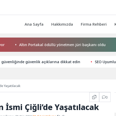
Ana Sayfa
Hakkımızda
Firma Rehberi
Altın Portakal ödüllü yönetmen jüri başkanı oldu
Kem
ü güvenliğinde güvenlik açıklarına dikkat edin
SEO Uyumlu İ
’de Yaşatılacak
0
n İsmi Çiğli’de Yaşatılacak