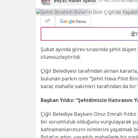
Beyaz Haber Ajansı
01 Nis 2026 08:38
Gü
Y
Şubat ayında görev sırasında şehit düşen H
ölümsüzleştirildi.
Çiğli Belediyesi tarafından alınan kararl
bulunan parkın ismi “Şehit Hava Pilot Binb
karar, mahalle sakinleri tarafından da bir 
Başkan Yıldız: “Şehidimizin Hatırasını
Çiğli Belediye Başkanı Onur Emrah Yıldız 
bir sorumluluk olduğunu vurgulayarak şunl
kahramanlarımızın isimlerini yaşatmak bi
Bolat’ın adını, yaşadığı mahallede bir pa