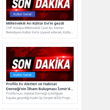
Kültür Sanat
Milletvekili Arı Kültür Evi’ni gezdi
CHP Antalya Milletvekili Cavit Arı, Kemer
Belediyesi Kültür Evi’ni ziyaret ederek, Kültür
Evi Sorumlusu Ramazan...
Kültür Sanat
Profilo Ev Aletleri ve Habitat
Derneği’nin İlham Buluşması İzmir’de
Girişimci Kadınlarla Gençleri Bir Araya
Profilo’nun, Habitat Derneği iş birliğiyle
hayata geçirdiği Kadın İşi Girişim (KİG) Projesi
Getirdi
kapsamında düzenlenen İlham...