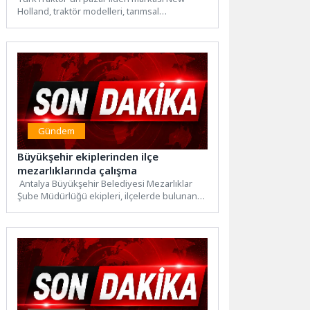
Holland, traktör modelleri, tarımsal
ekipmanları ve hassas tarım teknolojilerinden
oluşan...
Gündem
Büyükşehir ekiplerinden ilçe
mezarlıklarında çalışma
Antalya Büyükşehir Belediyesi Mezarlıklar
Şube Müdürlüğü ekipleri, ilçelerde bulunan
mezarlıklarda bakım, onarım, temizlik ve
düzenleme...