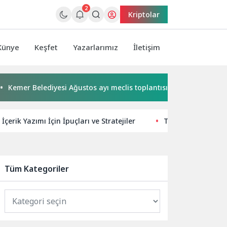
2
Kriptolar
Künye
Keşfet
Yazarlarımız
İletişim
er Belediyesi Ağustos ayı meclis toplantısı yapıldı
Başkan
çerik Yazımı İçin İpuçları ve Stratejiler
Teknosel’e Sayılı 
Tüm Kategoriler