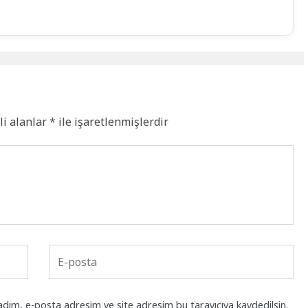
li alanlar
*
ile işaretlenmişlerdir
adım, e-posta adresim ve site adresim bu tarayıcıya kaydedilsin.