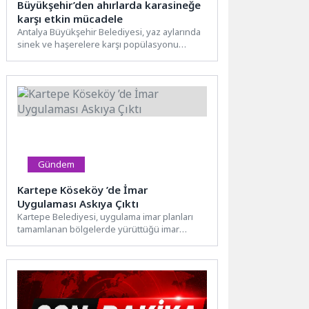
Büyükşehir’den ahırlarda karasineğe
karşı etkin mücadele
Antalya Büyükşehir Belediyesi, yaz aylarında
sinek ve haşerelere karşı popülasyonu
azaltmak amacıyla çalışmalarını yoğun bir...
Gündem
Kartepe Köseköy ’de İmar
Uygulaması Askıya Çıktı
Kartepe Belediyesi, uygulama imar planları
tamamlanan bölgelerde yürüttüğü imar
uygulaması (şuyulandırma) çalışmalarına hız
kesmeden devam...