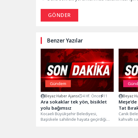
GÖNDER
Benzer Yazılar
Gündem
Gün
Beyaz Haber Ajansı
4 Hf. Önce
11
Beyaz Ha
Ara sokaklar tek yön, bisiklet
Meşe’de
yolu bağımsız
Tat Bıra
Kocaeli Büyükşehir Belediyesi,
Canik Bele
Başiskele sahilinde hayata geçirdiği
kahvaltı s
yeni düzenlemeyle ulaşımda konfor ve
çeşit lezz
güvenliği artırdı. Körfez...
noktası...