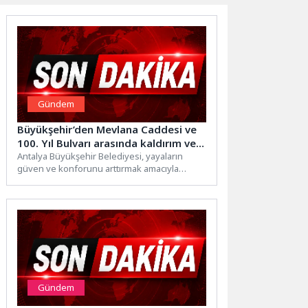
Gündem
Büyükşehir’den Mevlana Caddesi ve
100. Yıl Bulvarı arasında kaldırım ve
peyzaj çalışması
Antalya Büyükşehir Belediyesi, yayaların
güven ve konforunu arttırmak amacıyla
Mevlana Caddesi ile 100. Yıl Bulvarı...
Gündem