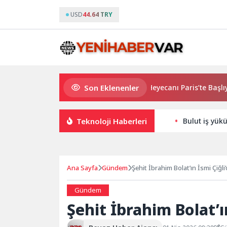
USD
44.64 TRY
Son Eklenenler
2026 PUBG Mobile World Cup Heyecanı Paris’te Başlıyor
Teknoloji Haberleri
Bulut iş yük
Ana Sayfa
Gündem
Şehit İbrahim Bolat’ın İsmi Çiğli
Gündem
Şehit İbrahim Bolat’ı