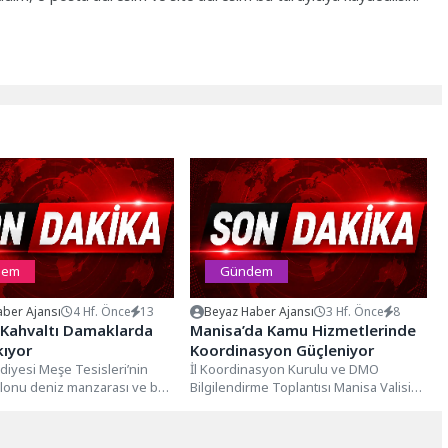
dem
Gündem
ber Ajansı
4 Hf. Önce
13
Beyaz Haber Ajansı
3 Hf. Önce
8
 Kahvaltı Damaklarda
Manisa’da Kamu Hizmetlerinde
kıyor
Koordinasyon Güçleniyor
diyesi Meşe Tesisleri’nin
İl Koordinasyon Kurulu ve DMO
alonu deniz manzarası ve bol
Bilgilendirme Toplantısı Manisa Valisi
etleriyle vatandaşların uğrak
Vahdettin Özkan başkanlığında
gerçekleşti. Toplantıda kamu...