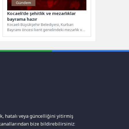
Gündem
Kocaeli’de şehitlik ve mezarlıklar
bayrama hazır
Kocaeli Büyükşehir Belediyesi, Kurban
Bayramı öncesi kent genelindeki mezarlık ve
şehitliklerde bakım, onarım ve temizlik...
, hatalı veya güncelliğini yitirmiş
anallarından bize bildirebilirsiniz: