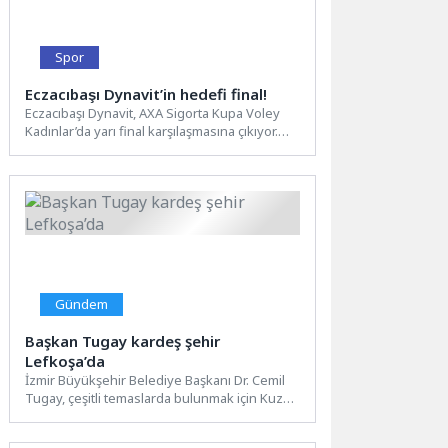
Spor
Eczacıbaşı Dynavit’in hedefi final!
Eczacıbaşı Dynavit, AXA Sigorta Kupa Voley
Kadınlar’da yarı final karşılaşmasına çıkıyor.
Ankara ev sahipliğinde Fenerbahçe...
Gündem
Başkan Tugay kardeş şehir
Lefkoşa’da
İzmir Büyükşehir Belediye Başkanı Dr. Cemil
Tugay, çeşitli temaslarda bulunmak için Kuzey
Kıbrıs Türk Cumhuriyeti’ne...