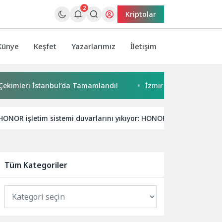
2
Kriptolar
Künye
Keşfet
Yazarlarımız
İletişim
ri İstanbul’da Tamamlandı!
İzmir Yurttaş Meclisi 15 ilçeye u
HONOR işletim sistemi duvarlarını yıkıyor: HONOR Connect
Tüm Kategoriler