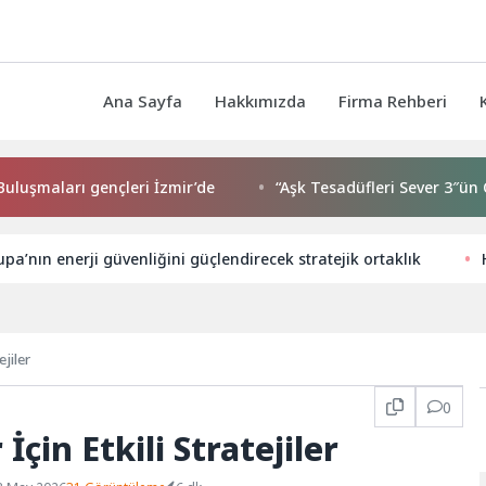
Ana Sayfa
Hakkımızda
Firma Rehberi
rı gençleri İzmir’de
“Aşk Tesadüfleri Sever 3″ün Çekimle
pa’nın enerji güvenliğini güçlendirecek stratejik ortaklık
ejiler
0
çin Etkili Stratejiler