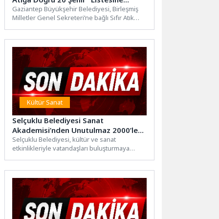
Türkiye’den Giren Tek Şehir Oldu
Gaziantep Büyükşehir Belediyesi, Birleşmiş
Milletler Genel Sekreteri’ne bağlı Sıfır Atık
Danışma Kurulu tarafından yürütülen “20
Cities Towards Zero...
Kültür Sanat
Selçuklu Belediyesi Sanat
Akademisi’nden Unutulmaz 2000’ler
Türkçe Pop Konseri
Selçuklu Belediyesi, kültür ve sanat
etkinlikleriyle vatandaşları buluşturmaya
devam ediyor. Bu kapsamda Selçuklu Sanat
Akademisi...