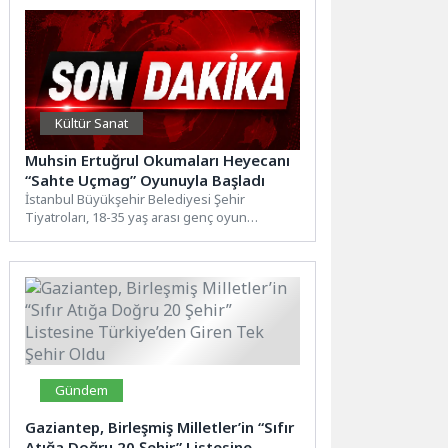
Kültür Sanat
Muhsin Ertuğrul Okumaları Heyecanı
“Sahte Uçmag” Oyunuyla Başladı
İstanbul Büyükşehir Belediyesi Şehir
Tiyatroları, 18-35 yaş arası genç oyun
yazarlarını metinleriyle birlikte seyirciyle
buluşturan...
Gündem
Gaziantep, Birleşmiş Milletler’in “Sıfır
Atığa Doğru 20 Şehir” Listesine