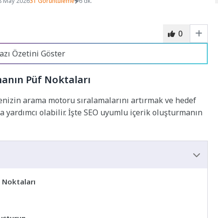
8 May 2026
31 Görüntüleme
6 dk.
0
azı Özetini Göster
anın Püf Noktaları
enizin arama motoru sıralamalarını artırmak ve hedef
za yardımcı olabilir. İşte SEO uyumlu içerik oluşturmanın
 Noktaları