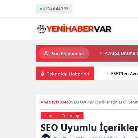
USD
44.64 TRY
Son Eklenenler
 balığın adresi Düden Balık Çarşısı
Avrupa Drama Buluşmala
Teknoloji Haberleri
ESET’ten Avru
Ana Sayfa
seo
SEO Uyumlu İçerikler İçin Etkili Strat
seo
Teknoloji
SEO Uyumlu İçerikler İ