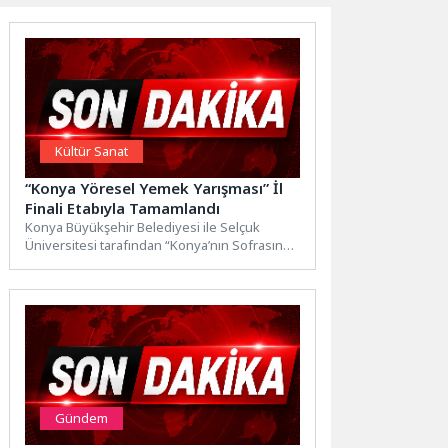
Kültür Sanat
“Konya Yöresel Yemek Yarışması” İl
Finali Etabıyla Tamamlandı
Konya Büyükşehir Belediyesi ile Selçuk
Üniversitesi tarafından “Konya’nın Sofrasında
Yarış Var” mottosuyla düzenlenen “Konya
Yöresel...
Gündem