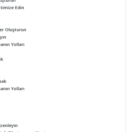
luşturun
timize Edin
ler Oluşturun
yın
anın Yolları
ak
mak
anın Yolları
üzenleyin