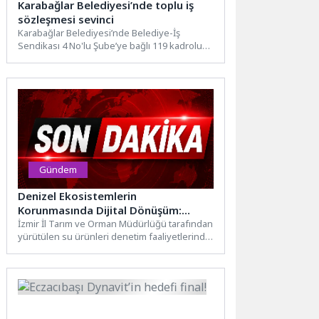
Karabağlar Belediyesi’nde toplu iş
sözleşmesi sevinci
Karabağlar Belediyesi’nde Belediye-İş
Sendikası 4 No'lu Şube’ye bağlı 119 kadrolu
işçiyi kapsayan toplu iş sözleşmesi...
Gündem
Denizel Ekosistemlerin
Korunmasında Dijital Dönüşüm:
İzmir’de Denetim Kapasitesi
İzmir İl Tarım ve Orman Müdürlüğü tarafından
yürütülen su ürünleri denetim faaliyetlerinde,
Güçleniyor
teknolojik altyapının güçlendirilmesine...