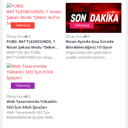
Teknoloji
Teknoloji
4 Ay Önce
22
4 Ay Önce
29
PUBG: BATTLEGROUNDS, 1
Nisan Ayında Kısa Sürede
Nisan Şakası Modu “Dekor
Bitirebileceğiniz 10 Oyun
KRAFTON, Inc. PUBG:
Yoğun tempoda oyuncuların
Avı”nı Sunar!
BATTLEGROUNDS'un savaş
saatler sürecek oyunları
alanlarını eğlenceye boğacak 1
oynamaları mümkün olmuyor.
Nisan etkinliği “Dekor Avı”nın
Oyunfor, Nisan 2026’da çıkmış ve
bugün başladığını
çıkış...
duyurdu.Dekor...
Teknoloji
4 Ay Önce
25
Web Tasarımında Yükselin:
SEO İçin Etkili İpuçları
Web Tasarımında SEO İçin
Kullanılabilecek İpuçları Web
sitesi performansı, SEO açısından
son derece önemlidir. Site...