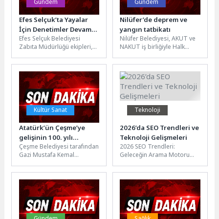
Gündem
Gündem
Efes Selçuk’ta Yayalar
Nilüfer’de deprem ve
İçin Denetimler Devam
yangın tatbikatı
Efes Selçuk Belediyesi
Nilüfer Belediyesi, AKUT ve
Ediyor
Zabıta Müdürlüğü ekipleri,
NAKUT iş birliğiyle Halk
kaldırımlarda vatandaşların
Evi’nde gerçekleştirdiği
geçişini engelleyen ve
kapsamlı tatbikatla afetlere
görüntü kirliliğine sebep
karşı hazırlık...
olan...
Kültür Sanat
Teknoloji
Atatürk’ün Çeşme’ye
2026’da SEO Trendleri ve
gelişinin 100. yılı
Teknoloji Gelişmeleri
Çeşme Belediyesi tarafından
2026 SEO Trendleri:
etkinlikleri yoğun
Gazi Mustafa Kemal
Geleceğin Arama Motoru
katılımla tamamlandı
Atatürk'ün Çeşme'ye
Optimizasyonu SEO dünyası
gelişinin 100. yılı dolayısıyla
sürekli olarak değişiyor ve
3-4 Temmuz tarihlerinde...
gelişiyor. 2026...
Gündem
Sağlık