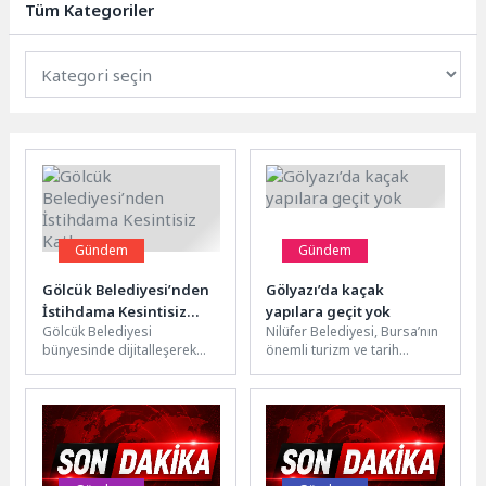
Tüm Kategoriler
Gündem
Gündem
Gölcük Belediyesi’nden
Gölyazı’da kaçak
İstihdama Kesintisiz
yapılara geçit yok
Gölcük Belediyesi
Nilüfer Belediyesi, Bursa’nın
Katkı
bünyesinde dijitalleşerek
önemli turizm ve tarih
erişimi kolaylaşan İstihdam
merkezlerinden Gölyazı’da
Ofisi, iş arayan bireyleri
arkeolojik sit alanı içinde yer
firmalarla buluşturarak
alan...
istihdam oluşturmada...