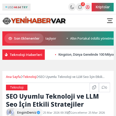
2
Kriptolar
USD
44.64 TRY
Son Eklenenler
up Heyecanı Paris’te Başlıyor
Altın Portakal ödüllü yönetmen jüri ba
Teknoloji Haberleri
Kingston, Dünya Genelinde 100 Milyon 
Ana Sayfa
Teknoloji
SEO Uyumlu Teknoloji ve LLM Seo İçin Etkili
Stratejiler
Teknoloji
0
SEO Uyumlu Teknoloji ve LLM
Seo İçin Etkili Stratejiler
EnginDeniz
25 Mar 2026 00:35
Güncelleme: 25 Mar 2026