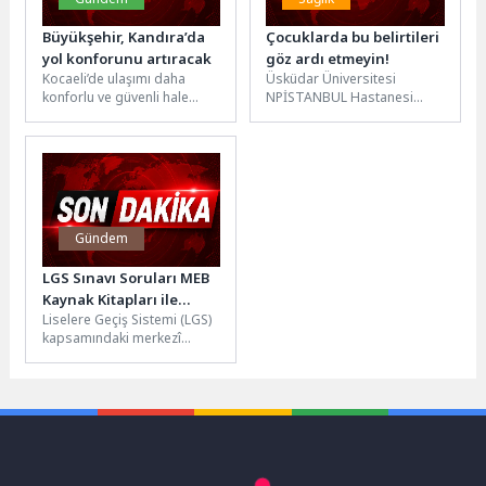
Büyükşehir, Kandıra’da
Çocuklarda bu belirtileri
yol konforunu artıracak
göz ardı etmeyin!
Kocaeli’de ulaşımı daha
Üsküdar Üniversitesi
konforlu ve güvenli hale
NPİSTANBUL Hastanesi
getirme hedefiyle
Çocuk ve Ergen Psikiyatri
çalışmalarını sürdüren
Uzmanı Dr. Öğr. Üyesi
Büyükşehir Belediyesi,
Neriman Kilit,
Kandıra ilçesinde...
nörogelişimsel...
Gündem
LGS Sınavı Soruları MEB
Kaynak Kitapları ile
Liselere Geçiş Sistemi (LGS)
Örtüşüyor!
kapsamındaki merkezî
sınavın sorularına yönelik
hazırlanan raporda,
soruların tamamının,
Bakanlığın dağıttığı...