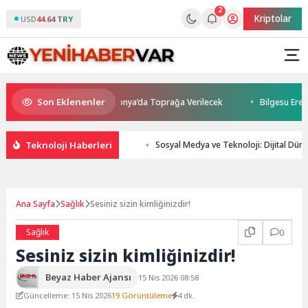
2
Kriptolar
USD
44.64 TRY
Son Eklenenler
nı Kaybetti: Kuzey Makedonya’da Toprağa Verilecek
Bilgesu Erenus S
Teknoloji Haberleri
Sosyal Medya ve Teknoloji: Dijital Dü
Ana Sayfa
Sağlık
Sesiniz sizin kimliğinizdir!
Sağlık
0
Sesiniz sizin kimliğinizdir!
Beyaz Haber Ajansı
15 Nis 2026 08:58
Güncelleme: 15 Nis 2026
19 Görüntüleme
4 dk.