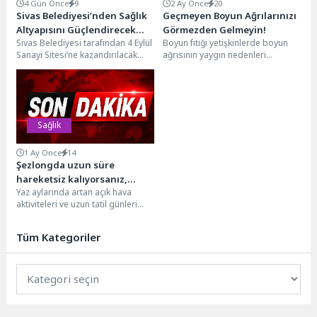
4 Gün Önce
9
2 Ay Önce
20
Sivas Belediyesi’nden Sağlık
Geçmeyen Boyun Ağrılarınızı
Altyapısını Güçlendirecek
Görmezden Gelmeyin!
Sivas Belediyesi tarafından 4 Eylül
Boyun fıtığı yetişkinlerde boyun
Yatırım
Sanayi Sitesi’ne kazandırılacak
ağrısının yaygın nedenleri
olan 112 Acil Sağlık İstasyonu ve
arasında yer alıyor. Hastalığın
Aile...
şiddeti hafiften şiddetliye ve...
Sağlık
1 Ay Önce
14
Şezlongda uzun süre
hareketsiz kalıyorsanız,
Yaz aylarında artan açık hava
dikkat!
aktiviteleri ve uzun tatil günleri
bize yenilenme fırsatı sunarken,
omurga...
Tüm Kategoriler