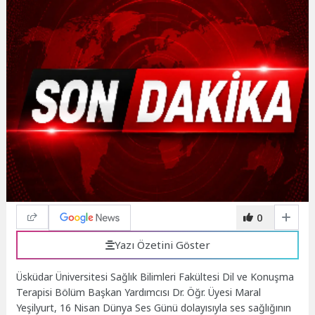
0
Yazı Özetini Göster
Üsküdar Üniversitesi Sağlık Bilimleri Fakültesi Dil ve Konuşma
Terapisi Bölüm Başkan Yardımcısı
Dr. Öğr. Üyesi Maral
Yeşilyurt, 16 Nisan Dünya Ses Günü dolayısıyla ses sağlığının