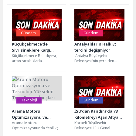
Gündem
Gündem
Küçükçekmece’de
Antalyalıların Halk Et
Sivrisineklere Karşı
tercihi değişmiyor
Küçükçekmece Belediyesi,
Antalya Büyükşehir
Mücadele Yoğunlaştı
artan sıcaklıklarla
Belediyesi’nin yerelden
yoğunlaşan sivrisinek,
kalkınma anlayışıyla hayata
karasinek ve haşereleri
geçirdiği Halk Et projesi,
etkisiz hale getirmek
vatandaşların kaliteli,
amacıyla ilçe genelinde...
güvenilir ve...
Teknoloji
Gündem
Arama Motoru
İSU’dan Kandıra’da 73
Optimizasyonu ve
Kilometreyi Aşan Altyapı
Arama Motoru
Kocaeli Büyükşehir
Teknoloji: Yükselen
Yatırımı
Optimizasyonunda Yenilikçi
Belediyesi İSU Genel
Trendler ve İpuçları
Teknoloji Trendleri Arama
Müdürlüğü, Kandıra’nın farklı