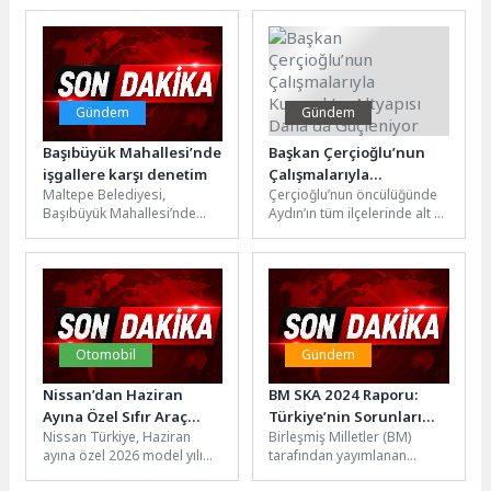
motoru optimizasyonu
mahallelerinde yürüttüğü
(SEO), dijital pazarlama
kapsamlı altyapı
stratejilerinde önemli bir...
yatırımlarıyla ilçenin içme...
Gündem
Gündem
Başıbüyük Mahallesi’nde
Başkan Çerçioğlu’nun
işgallere karşı denetim
Çalışmalarıyla
Maltepe Belediyesi,
Çerçioğlu’nun öncülüğünde
Kuyucak’ın Altyapısı
Başıbüyük Mahallesi’nde
Aydın’ın tüm ilçelerinde alt ve
Daha da Güçleniyor
işgallere karşı çalışma
üstyapı çalışmaları aralıksız
başlattı. Çalışmalar
devam ediyor. Aydın
kapsamında yol veya
Büyükşehir Belediyesi...
kaldırımları kapatan
malzemeler...
Otomobil
Gündem
Nissan’dan Haziran
BM SKA 2024 Raporu:
Ayına Özel Sıfır Araç
Türkiye’nin Sorunları
Nissan Türkiye, Haziran
Birleşmiş Milletler (BM)
Kampanyaları
Kronik!
ayına özel 2026 model yılı
tarafından yayımlanan
sıfır araç kampanyalarını
Sürdürülebilir Kalkınma (SKA)