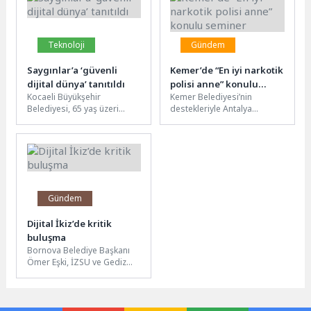
Teknoloji
Gündem
Saygınlar’a ‘güvenli
Kemer’de “En iyi narkotik
dijital dünya’ tanıtıldı
polisi anne” konulu
Kocaeli Büyükşehir
Kemer Belediyesi’nin
seminer
Belediyesi, 65 yaş üzeri
destekleriyle Antalya
vatandaşlara yönelik
Narkotik Suçlarla Mücadele
çalışmalarını aralıksız
Şube Müdürlüğü tarafından
sürdürüyor. Bu kapsamda
Kemer Belediyesi Kültür
Büyükşehir’e bağlı...
Salonu’nda düzenlenen...
Gündem
Dijital İkiz’de kritik
buluşma
Bornova Belediye Başkanı
Ömer Eşki, İZSU ve Gediz
Elektrik yetkilileriyle Akıl Şehir
ve İnovasyon Merkezi’nde
bir araya gelerek
Bornova’nın...