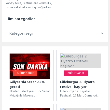
Yapay zekâ, işletmelere verimlilik,
Oranında Artacak
hız ve rekabet avantajı sağlarken
siber tehditlerin ölçeğini ve
etkisini de...
Tüm Kategoriler
Kültür Sanat
Kültür Sanat
Gölyazı’da Sezen Aksu
Lüleburgaz 2. Tiyatro
gecesi
Festivali başlıyor
Nilüfer Belediyesi Türk Sanat
Lüleburgaz 2. Tiyatro
Müziği ile Makine
Festivali, 27 Mart Cuma günü
Mühendisleri Odası Bursa
LYSA'da Halil Sezai'nin ‘Koku’
Şubesi koroları, Türk
oyunuyla perde diyor....
müziğinin usta...