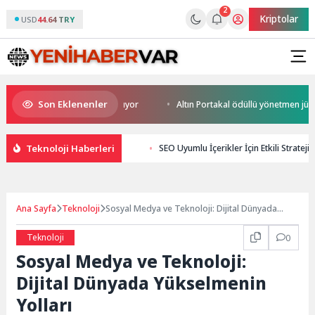
2
Kriptolar
USD
44.64 TRY
Son Eklenenler
Heyecanı Paris’te Başlıyor
Altın Portakal ödüllü yönetmen jüri başkan
Teknoloji Haberleri
SEO Uyumlu İçerikler İçin Etkili Stratejil
Ana Sayfa
Teknoloji
Sosyal Medya ve Teknoloji: Dijital Dünyada
Yükselmenin Yolları
Teknoloji
0
Sosyal Medya ve Teknoloji:
Dijital Dünyada Yükselmenin
Yolları