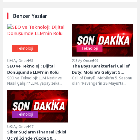
Benzer Yazılar
Teknoloji
Teknoloji
4 Ay Önce
31
3 Ay Önce
29
SEO ve Teknoloji: Dijital
The Boys Karakterleri Call of
Dönüşümde LLM’nin Rolü
Duty: Mobile’a Geliyor: 5.
SEO ve Teknoloji: LLM Nedir ve
Call of Duty®: Mobile'ın 5. Sezonu
Sezon Başlıyor
Nasıl Çalışır? LLM, yapay zeka
olan "Revenge"in 28 Mayıs'ta
optimizasyonu alanında son
başlamasıyla birlikte aksiyon dolu
zamanlarda...
bir...
Teknoloji
2 Ay Önce
17
Siber Suçların Finansal Etkisi
Üç Yıl İçinde Yüzde 50