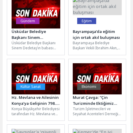
Gündem
Eğitim
Üsküdar Belediye
Bayrampaşa’da eğitim
Başkanı Sinem
için ortak akıl buluşması
Üsküdar Belediye Başkanı
Bayrampaşa Belediye
Dedetaş’ın Acı Günü:
Sinem Dedetaş’ın babası
Başkan Vekili İbrahim Akın,
İbrahim Serhan Son
İbrahim Serhan, bir süredir
ilçedeki okul müdürleri ve
Yolculuğuna Uğurlandı
tedavi gördüğü hastanede
okul aile birliği üyeleriyle
hayatını kaybetti....
düzenlenen...
Kültür Sanat
Ekonomi
Hz. Mevlana ve Ailesinin
Murat Çavga: “Çin
Konya’ya Gelişinin 798.
Turizminde Ektiğimiz
Konya Büyükşehir Belediyesi
Turizm İşletmecileri ve
Yılı Kutlanıyor
Tohumlar Filiz Vermeye
tarafından Hz. Mevlana ve
Seyahat Acenteleri Derneği
Başladı”
ailesinin Konya’yı teşriflerinin
(TİSAD) Başkanı Murat
798’inci yıl dönümü
Çavga, son iki yıldır
etkinlikleri kapsamında...
Trabzon’da Çin...