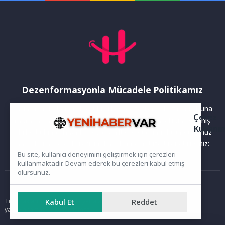
Dezenformasyonla Mücadele Politikamız
Yayınlanan haberler doğruluk ilkesi gözetilerek hazırlanır. Buna
Çerez
rağmen bazı içeriklerde eksik, hatalı veya güncelliğini yitirmiş
Kullanı
bilgiler bulunabilir.Yanlış veya yanıltıcı olduğunu düşündüğünüz
haberleri aşağıdaki iletişim kanallarından bize bildirebilirsiniz:
Bu site, kullanıcı deneyimini geliştirmek için çerezleri
kullanmaktadır. Devam ederek bu çerezleri kabul etmiş
olursunuz.
Ana Sayfa
Tüm hakları saklıdır. Sitede yer alan içerikler izinsiz kopyalanamaz,
Kabul Et
Reddet
yayımlanamaz ve kullanılamaz.