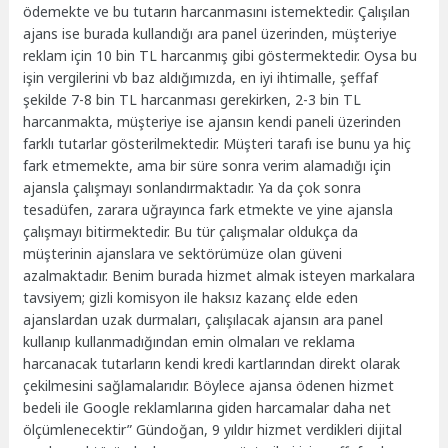
ödemekte ve bu tutarın harcanmasını istemektedir. Çalışılan
ajans ise burada kullandığı ara panel üzerinden, müşteriye
reklam için 10 bin TL harcanmış gibi göstermektedir. Oysa bu
işin vergilerini vb baz aldığımızda, en iyi ihtimalle, şeffaf
şekilde 7-8 bin TL harcanması gerekirken, 2-3 bin TL
harcanmakta, müşteriye ise ajansın kendi paneli üzerinden
farklı tutarlar gösterilmektedir. Müşteri tarafı ise bunu ya hiç
fark etmemekte, ama bir süre sonra verim alamadığı için
ajansla çalışmayı sonlandırmaktadır. Ya da çok sonra
tesadüfen, zarara uğrayınca fark etmekte ve yine ajansla
çalışmayı bitirmektedir. Bu tür çalışmalar oldukça da
müşterinin ajanslara ve sektörümüze olan güveni
azalmaktadır. Benim burada hizmet almak isteyen markalara
tavsiyem; gizli komisyon ile haksız kazanç elde eden
ajanslardan uzak durmaları, çalışılacak ajansın ara panel
kullanıp kullanmadığından emin olmaları ve reklama
harcanacak tutarların kendi kredi kartlarından direkt olarak
çekilmesini sağlamalarıdır. Böylece ajansa ödenen hizmet
bedeli ile Google reklamlarına giden harcamalar daha net
ölçümlenecektir” Gündoğan, 9 yıldır hizmet verdikleri dijital