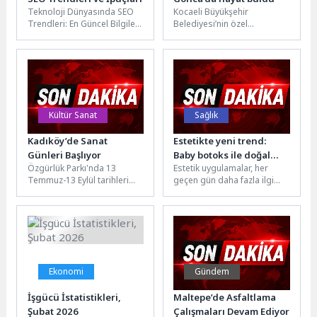
Teknoloji Dünyasında SEO
Kocaeli Büyükşehir
Trendleri: En Güncel Bilgiler
Belediyesi’nin özel
SEO, dijital dünyada önemli
gereksinimli çocuklar ve
bir rol oynayan ve...
aileleri için hayata geçirdiği
Gonca Engelsiz Yaşam
Merkezi,...
Kültür Sanat
Sağlık
Kadıköy’de Sanat
Estetikte yeni trend:
Günleri Başlıyor
Baby botoks ile doğal
Özgürlük Parkı'nda 13
Estetik uygulamalar, her
görünüm
Temmuz-13 Eylül tarihleri
geçen gün daha fazla ilgi
arasında düzenlenecek
gören ve hakkında daha çok
"Sanat Günleri" kapsamında
konuşulan alanlar...
36 tiyatro oyunu, 17...
Ekonomi
Gündem
İşgücü İstatistikleri,
Maltepe’de Asfaltlama
Şubat 2026
Çalışmaları Devam Ediyor