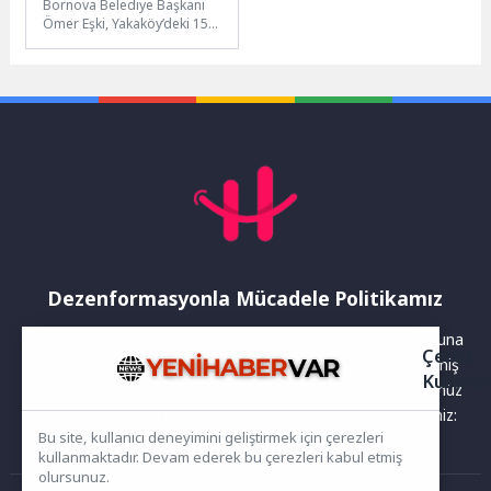
Bornova Belediye Başkanı
Ömer Eşki, Yakaköy’deki 15
dönümlük Doğal Tarım
Çiftliği’nde oluşturulan Kent
Bostanı’nı ziyaret...
Dezenformasyonla Mücadele Politikamız
Yayınlanan haberler doğruluk ilkesi gözetilerek hazırlanır. Buna
Çerez
rağmen bazı içeriklerde eksik, hatalı veya güncelliğini yitirmiş
Kullanı
bilgiler bulunabilir.Yanlış veya yanıltıcı olduğunu düşündüğünüz
haberleri aşağıdaki iletişim kanallarından bize bildirebilirsiniz:
Bu site, kullanıcı deneyimini geliştirmek için çerezleri
kullanmaktadır. Devam ederek bu çerezleri kabul etmiş
olursunuz.