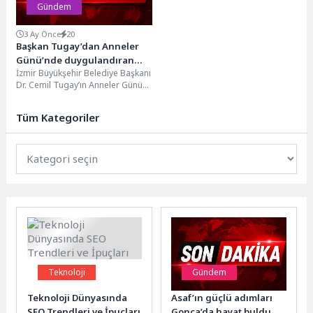
Gündem
3 Ay Önce
20
Başkan Tugay’dan Anneler
Günü’nde duygulandıran
İzmir Büyükşehir Belediye Başkanı
sürpriz
Dr. Cemil Tugay’ın Anneler Günü
dolayısıyla katıldığı televizyon
programında okuduğu
Tüm Kategoriler
“Anadolu’nun...
Teknoloji
Gündem
Teknoloji Dünyasında
Asaf’ın güçlü adımları
SEO Trendleri ve İpuçları
Gonca’da hayat buldu