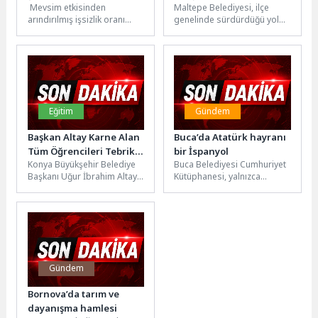
Mevsim etkisinden
Maltepe Belediyesi, ilçe
arındırılmış işsizlik oranı
genelinde sürdürdüğü yol
%8,5 seviyesinde
yenileme çalışmalarına
gerçekleştiHanehalkı İşgücü
Cevizli Mahallesi'nde
Araştırması sonuçlarına
aralıksız devam ediyor. Fen
göre; 15 ve daha...
İşleri...
Eğitim
Gündem
Başkan Altay Karne Alan
Buca’da Atatürk hayranı
Tüm Öğrencileri Tebrik
bir İspanyol
Konya Büyükşehir Belediye
Buca Belediyesi Cumhuriyet
Etti
Başkanı Uğur İbrahim Altay,
Kütüphanesi, yalnızca
2025-2026 yılı eğitim-
Bucalıların değil, kente yeni
öğretim yılının sona ermesi
gelen yabancı konukların da
dolayısıyla yayımladığı...
ilgisini çekmeye...
Gündem
Bornova’da tarım ve
dayanışma hamlesi