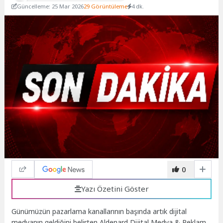
Güncelleme: 25 Mar 2026
29 Görüntüleme
4 dk.
0
Yazı Özetini Göster
Günümüzün pazarlama kanallarının başında artık dijital
medyanın geldiğini belirten Aldenard Dijital Medya & Reklam