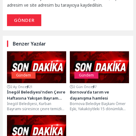
adresim ve site adresim bu tarayıcıya kaydedilsin.
GÖNDER
Benzer Yazılar
Gündem
Gündem
2 Ay Önce
21
2 Gün Önce
7
İnegöl Belediyesi’nden Çevre
Bornova’da tarım ve
Haftasına Yakışan Bayram
dayanışma hamlesi
İnegöl Belediyesi, Kurban
Bornova Belediye Başkanı Ömer
Mesaisi
Bayramı süresince çevre temizliği
Eşki, Yakaköy’deki 15 dönümlük
ve halk sağlığını önceleyen örnek
Doğal Tarım Çiftliği’nde
bir çalışma ortaya...
oluşturulan Kent Bostanı’nı
ziyaret...