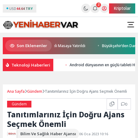
2
Kriptolar
USD
44.64 TRY
Son Eklenenler
ceği ve Yatırım Potansiyeli Masaya Yatırıldı
Büyükşehir’den Darıca’ya
Teknoloji Haberleri
Android dünyasının en güçlü tableti 
Ana Sayfa
Gündem
Tanıtımlarınız İçin Doğru Ajans Seçmek Önemli
Gündem
0
Tanıtımlarınız İçin Doğru Ajans
Seçmek Önemli
Bilim Ve Sağlık Haber Ajansı
06 Oca 2023 10:16