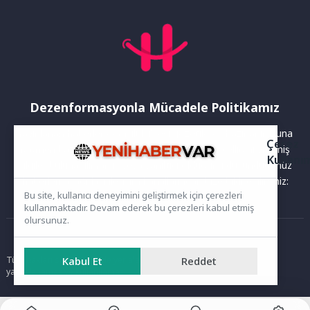
Dezenformasyonla Mücadele Politikamız
Yayınlanan haberler doğruluk ilkesi gözetilerek hazırlanır. Buna
Çerez
rağmen bazı içeriklerde eksik, hatalı veya güncelliğini yitirmiş
Kullanı
bilgiler bulunabilir.Yanlış veya yanıltıcı olduğunu düşündüğünüz
haberleri aşağıdaki iletişim kanallarından bize bildirebilirsiniz:
Bu site, kullanıcı deneyimini geliştirmek için çerezleri
kullanmaktadır. Devam ederek bu çerezleri kabul etmiş
olursunuz.
Ana Sayfa
Kabul Et
Reddet
Tüm hakları saklıdır. Sitede yer alan içerikler izinsiz kopyalanamaz,
yayımlanamaz ve kullanılamaz.