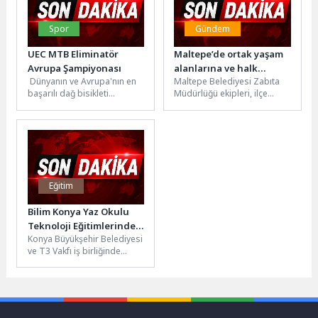
Spor
Gündem
UEC MTB Eliminatör
Maltepe’de ortak yaşam
Avrupa Şampiyonası
alanlarına ve halk
Dünyanın ve Avrupa'nın en
Maltepe Belediyesi Zabıta
sağlığına sıkı takip
başarılı dağ bisikleti
Müdürlüğü ekipleri, ilçe
sporcuları, 7 Haziran 2026
genelinde hem kamusal
Pazar günü Sakarya'da
alanların düzenini sağlamak
gerçekleştirilecek...
hem de vatandaşların...
Eğitim
Bilim Konya Yaz Okulu
Teknoloji Eğitimlerinde
Konya Büyükşehir Belediyesi
Mülakat Kayıtları Başladı
ve T3 Vakfı iş birliğinde
faaliyetlerini sürdüren Bilim
Konya’da, 2026 Yaz Okulu...