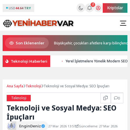
2
Kriptolar
USD
44.64 TRY
Son Eklenenler
 Büyükakın’dan
Büyükşehir, çocukları afetlere karşı bilinçlendiriyor
Teknoloji Haberleri
Yerel İşletmelere Yönelik Modern SEO St
Ana Sayfa
Teknoloji
Teknoloji ve Sosyal Medya: SEO İpuçları
Teknoloji
0
Teknoloji ve Sosyal Medya: SEO
İpuçları
EnginDeniz
27 Mar 2026 13:57
Güncelleme: 27 Mar 2026