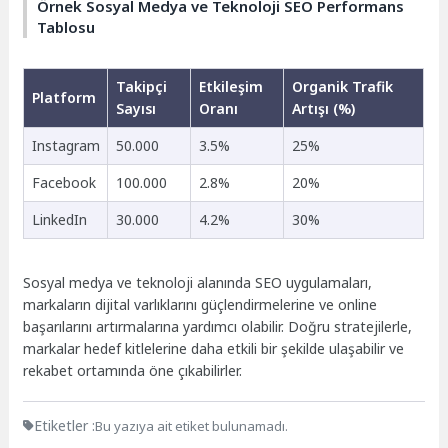
Örnek Sosyal Medya ve Teknoloji SEO Performans
Tablosu
Takipçi
Etkileşim
Organik Trafik
Platform
Sayısı
Oranı
Artışı (%)
Instagram
50.000
3.5%
25%
Facebook
100.000
2.8%
20%
LinkedIn
30.000
4.2%
30%
Sosyal medya ve teknoloji alanında SEO uygulamaları,
markaların dijital varlıklarını güçlendirmelerine ve online
başarılarını artırmalarına yardımcı olabilir. Doğru stratejilerle,
markalar hedef kitlelerine daha etkili bir şekilde ulaşabilir ve
rekabet ortamında öne çıkabilirler.
Etiketler :
Bu yazıya ait etiket bulunamadı.