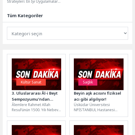
Stratejileri: En İyi Uygulamalar
Yerel işletmeler için SEO
stratejileri belirlemek, hedef...
Tüm Kategoriler
Kültür Sanat
Sağlık
3. Uluslararası Âl-i Beyt
Beyin aşk acısını fiziksel
Sempozyumu’ndan
acı gibi algılıyor!
Âlemlere Rahmet Allah
Üsküdar Üniversitesi
insanlığa çağrı…
Resul’ünün 1500. Yılı Nebevî
NPİSTANBUL Hastanesi
Mevlid anısına Üsküdar
Klinik Psikolog Şule Ataş, aşk
Üniversitesi ev sahipliğinde
acısının beyinde ve
düzenlenen “Nebevî...
psikolojide nasıl işlendiği,
ayrılık...