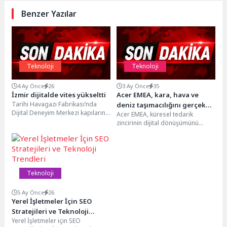
Benzer Yazılar
Teknoloji
Teknoloji
4 Ay Önce
26
3 Ay Önce
35
İzmir dijitalde vites yükseltti
Acer EMEA, kara, hava ve
Tarihi Havagazı Fabrikası’nda
deniz taşımacılığını gerçek
Dijital Deneyim Merkezi kapılarını
Acer EMEA, küresel tedarik
zamanlı olarak takip etmek
açtı, Başkan Dr. Cemil Tugay
zincirinin dijital dönüşümünü
ve tüm lojistik ağındaki CO2
gençlere çağrı yaptı:...
yapay zeka destekli ve kendini
emisyonlarını izlemek için
kanıtlamış bir lojistik...
yapay zeka destekli bir
platforma geçiş yapıyor
Teknoloji
5 Ay Önce
26
Yerel İşletmeler İçin SEO
Stratejileri ve Teknoloji
Yerel İşletmeler için SEO
Trendleri