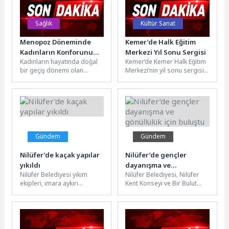
Sağlık
Kültür Sanat
Menopoz Döneminde
Kemer’de Halk Eğitim
Kadınların Konforunu
Merkezi Yıl Sonu Sergisi
Kadınların hayatında doğal
Kemer’de Kemer Halk Eğitim
Artıran 7 Öneri
bir geçiş dönemi olan
Merkezi’nin yıl sonu sergisi
menopoz, artık yalnızca
düzenlendi. Sergi
“katlanılması gereken” bir
kapsamında halk eğitim
süreç olarak...
kursiyerlerinin hazırladığı...
Gündem
Gündem
Nilüfer’de kaçak yapılar
Nilüfer’de gençler
yıkıldı
dayanışma ve
Nilüfer Belediyesi yıkım
Nilüfer Belediyesi, Nilüfer
gönüllülük için buluştu
ekipleri, imara aykırı
Kent Konseyi ve Bir Bulut
yapılarla mücadele
Olsam Derneği iş birliğiyle
kapsamında Demirci ve
düzenlenen “Gönüllülük ve...
Alaaddinbey Mahallesi’nde
tespit edilen...