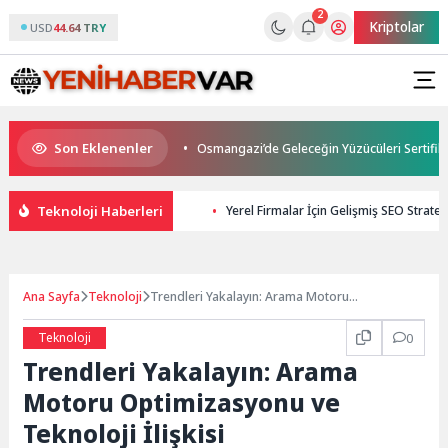
2
Kriptolar
USD
44.64 TRY
Son Eklenenler
uluğuna Uğurlandı
Osmangazi’de Geleceğin Yüzücüleri Sertifikalarını A
Teknoloji Haberleri
Yerel Firmalar İçin Gelişmiş SEO Strateji
Ana Sayfa
Teknoloji
Trendleri Yakalayın: Arama Motoru
Optimizasyonu ve Teknoloji İlişkisi
Teknoloji
0
Trendleri Yakalayın: Arama
Motoru Optimizasyonu ve
Teknoloji İlişkisi