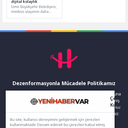
dijital kolaylık
İzmir Büyükşehir Belediyesi,
minibüs ulaşımını daha
erişilebilir hale getiren yeni
web sitesini hizmete açtı.
30...
Dezenformasyonla Mücadele Politikamız
Yayınlanan haberler doğruluk ilkesi gözetilerek hazırlanır. Buna
Çerez
rağmen bazı içeriklerde eksik, hatalı veya güncelliğini yitirmiş
Kullanı
bilgiler bulunabilir.Yanlış veya yanıltıcı olduğunu düşündüğünüz
haberleri aşağıdaki iletişim kanallarından bize bildirebilirsiniz:
Bu site, kullanıcı deneyimini geliştirmek için çerezleri
kullanmaktadır. Devam ederek bu çerezleri kabul etmiş