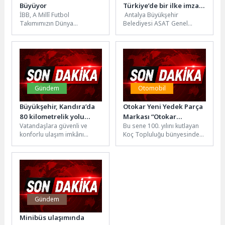
Büyüyor
Türkiye’de bir ilke imza
İBB, A Millî Futbol
Antalya Büyükşehir
attı
Takımımızın Dünya
Belediyesi ASAT Genel
Kupası’ndaki mücadelesini
Müdürlüğü Yapı Malzemeleri
kent meydanlarına taşımaya
Laboratuvarı, Türk
devam ediyor. İlk maçta...
Akreditasyon Kurumu
(TÜRKAK) tarafından
gerçekleştirilen...
Gündem
Otomobil
Büyükşehir, Kandıra’da
Otokar Yeni Yedek Parça
80 kilometrelik yolu
Markası “Otokar
Vatandaşlara güvenli ve
Bu sene 100. yılını kutlayan
onaracak
Spectra”yı
konforlu ulaşım imkânı
Koç Topluluğu bünyesinde
Automechanika’da
sunmak için çalışmalarını
yer alan Otokar, yeni yedek
Tanıttı
sürdüren Kocaeli Büyükşehir
parça markası...
Belediyesi, Kandıra’da
önemli...
Gündem
Minibüs ulaşımında