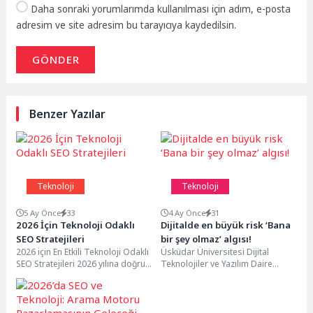
Daha sonraki yorumlarımda kullanılması için adım, e-posta
adresim ve site adresim bu tarayıcıya kaydedilsin.
GÖNDER
Benzer Yazılar
Teknoloji
Teknoloji
5 Ay Önce
33
4 Ay Önce
31
2026 İçin Teknoloji Odaklı
Dijitalde en büyük risk ‘Bana
SEO Stratejileri
bir şey olmaz’ algısı!
2026 için En Etkili Teknoloji Odaklı
Üsküdar Üniversitesi Dijital
SEO Stratejileri 2026 yılına doğru
Teknolojiler ve Yazılım Daire
ilerlerken dijital pazarlama
Başkanı Hakan Özdemir, 7 Nisan
dünyasında...
Kişisel Verileri Koruma Günü...