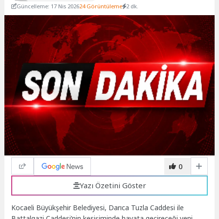
Güncelleme: 17 Nis 2026
24 Görüntüleme
2 dk.
0
Yazı Özetini Göster
Kocaeli Büyükşehir Belediyesi, Darıca Tuzla Caddesi ile
Battalgazi Caddesi’nin kesişiminde hayata geçireceği yeni