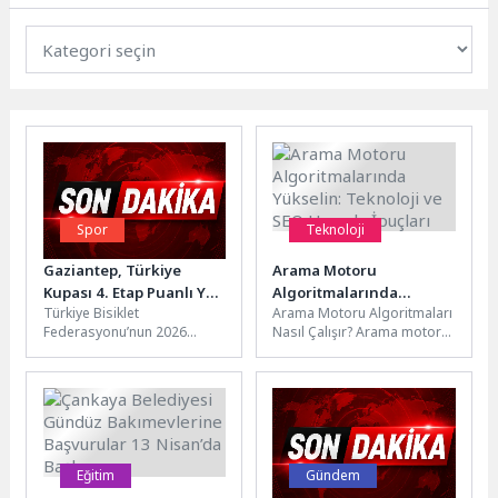
Spor
Teknoloji
Gaziantep, Türkiye
Arama Motoru
Kupası 4. Etap Puanlı Yol
Algoritmalarında
Türkiye Bisiklet
Arama Motoru Algoritmaları
Yarışları’na Ev Sahipliği
Yükselin: Teknoloji ve
Federasyonu’nun 2026
Nasıl Çalışır? Arama motoru
Yapacak
SEO Uyumlu İpuçları
faaliyet programında yer
algoritmaları, internet
alan Türkiye Kupası 4. Etap
kullanıcılarının arama
Puanlı Yol Yarışları,...
sorgularına en uygun ve...
Eğitim
Gündem