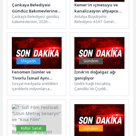
Çankaya Belediyesi
Kemer’in içmesuyu ve
Gündüz Bakımevlerine
kanalizasyon altyapısı
Çankaya Belediyesi gündüz
Antalya Büyükşehir
Başvurular 13 Nisan’da
yenileniyor
bakımevlerinin, 2026-
Belediyesi ASAT Genel
Başlıyor
2027 eğitim öğretim yılı
Müdürlüğü, Kemer’in mevcut
başvuruları 14 Nisan’da
ve gelecekteki altyapı
başlıyor. Gündüz
ihtiyaçlarını karşılamak
bakımevlerine, 13 Nisan’dan
amacıyla başlattığı...
itibaren https://basvuru.cankaya.bel.tr/kres adresi...
Magazin
Gündem
Fenomen İsimler ve
İznik’in doğalgaz ağı
Tivorlu İsmail Aynı
genişliyor
Sosyal medyada ürettikleri
İznik’e bağlı Hocaköy,
Filmde Buluştu! ‘Kozalak
içeriklerle milyonlarca
Çamdibi Ve Çiçekli
Devri’ 7 Ağustos’ta
izlenmeye ulaşan ve geniş
Mahallelerine doğalgaz
Vizyonda
kitleler tarafından takip
müjdesi geldi.Aksa Bursa
edilen İzzet Başoğul,...
Doğalgaz Şirket Müdürü
Çağdaş...
Kültür Sanat
Gündem