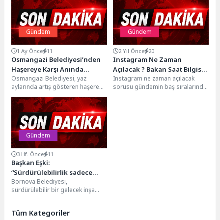
Gündem
Gündem
1 Ay Önce
11
2 Yıl Önce
20
Osmangazi Belediyesi’nden
Instagram Ne Zaman
Haşereye Karşı Anında
Açılacak ? Bakan Saat Bilgisi
Osmangazi Belediyesi, yaz
Instagram ne zaman açılacak
Müdahale
Verdi !
aylarında artış gösteren haşere
sorusu gündemin baş sıralarında
ile mücadele kapsamında
yer almaya devam ediyor. Bakan
Hamitler Mahallesi’nden gelen
Abdulkadir Uraloğlu...
talebe yönelik...
Gündem
3 Hf. Önce
11
Başkan Eşki:
“Sürdürülebilirlik sadece
Bornova Belediyesi,
çevresel değil, kurumsal bir
sürdürülebilir bir gelecek inşa
sorumluluktur”
etme vizyonu doğrultusunda
tarihi bir adım attı. Kent
Tüm Kategoriler
genelinde...