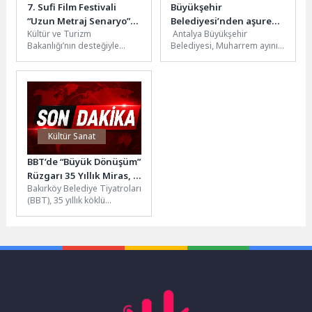
7. Sufi Film Festivali
Büyükşehir
“Uzun Metraj Senaryo”
Belediyesi’nden aşure
Kültür ve Turizm
Antalya Büyükşehir
ve “Kısa Film”
ikramı
Bakanlığı’nın desteğiyle
Belediyesi, Muharrem ayının
Yarışmalarına Başvurular
Konya Büyükşehir
birlik, beraberlik ve
Sürüyor
Belediyesi’nin ev sahipliği
paylaşma ruhunu yaşatmak
yapacağı 7. Sufi Film
amacıyla geleneksel aşure
Festivali...
ikramlarına...
Kültür Sanat
BBT’de “Büyük Dönüşüm”
Rüzgarı 35 Yıllık Miras, 2.
Bakırköy Belediye Tiyatroları
Uluslararası Manisa
(BBT), 35 yıllık köklü
Mesir Tiyatro
geçmişini modern bir
Festivali’nde
vizyonla taçlandırdığı "Büyük
Dönüşüm" sürecini...