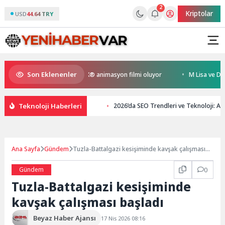
2
Kriptolar
USD
44.64 TRY
Son Eklenenler
n Kral Türkiye’nin ilk IMAX® animasyon filmi oluyor
M Lisa ve Dolu Ka
Teknoloji Haberleri
2026’da SEO Trendleri ve Teknoloji: Ar
Ana Sayfa
Gündem
Tuzla-Battalgazi kesişiminde kavşak çalışması
başladı
Gündem
0
Tuzla-Battalgazi kesişiminde
kavşak çalışması başladı
Beyaz Haber Ajansı
17 Nis 2026 08:16