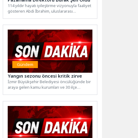
114 yıldır hayatı iyileştirme vizyonuyla faaliyet
gösteren Abdi İbrahim, uluslararası
pazarlardaki varlığını güçlendirme ve
büyüme...
Gündem
Yangın sezonu öncesi kritik zirve
İzmir Büyükşehir Belediyesi öncülüğünde bir
araya gelen kamu kurumları ve 30 ilçe
belediyesi, 2026 orman...