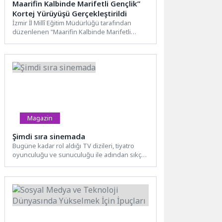
Maarifin Kalbinde Marifetli Gençlik”
Kortej Yürüyüşü Gerçekleştirildi
İzmir İl Millî Eğitim Müdürlüğü tarafından
düzenlenen "Maarifin Kalbinde Marifetli
Gençlik" temalı Kortej Yürüyüşü, Şehit...
Magazin
Şimdi sıra sinemada
Bugüne kadar rol aldığı TV dizileri, tiyatro
oyunculuğu ve sunuculuğu ile adından sıkça
söz ettiren...