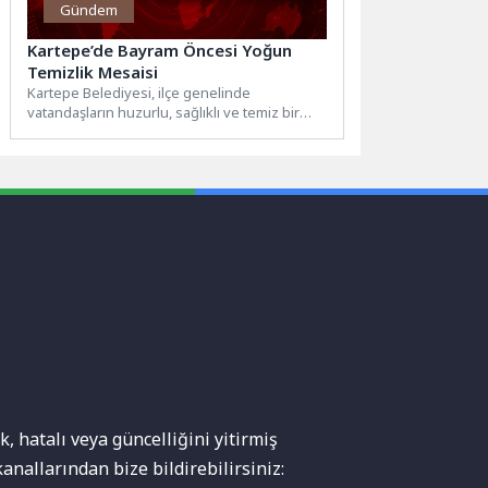
Gündem
Kartepe’de Bayram Öncesi Yoğun
Temizlik Mesaisi
Kartepe Belediyesi, ilçe genelinde
vatandaşların huzurlu, sağlıklı ve temiz bir
ortamda bayram geçirmeleri amacıyla
temizlik...
, hatalı veya güncelliğini yitirmiş
anallarından bize bildirebilirsiniz: