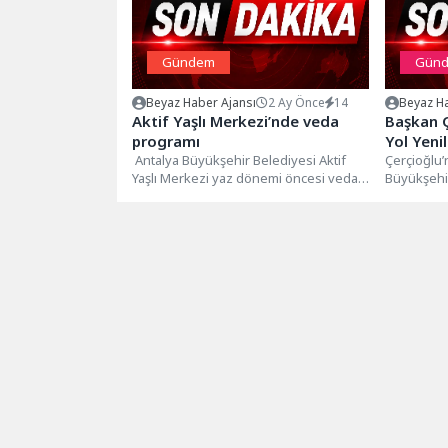
Gündem
Gün
Beyaz Haber Ajansı
2 Ay Önce
14
Beyaz Ha
Aktif Yaşlı Merkezi’nde veda
Başkan Ç
programı
Yol Yeni
Antalya Büyükşehir Belediyesi Aktif
Çerçioğlu
Yaşlı Merkezi yaz dönemi öncesi veda
Büyükşehir
programı düzenlendi. Programda
genelinde 
merkez üyeleri...
devam ediy
gün...