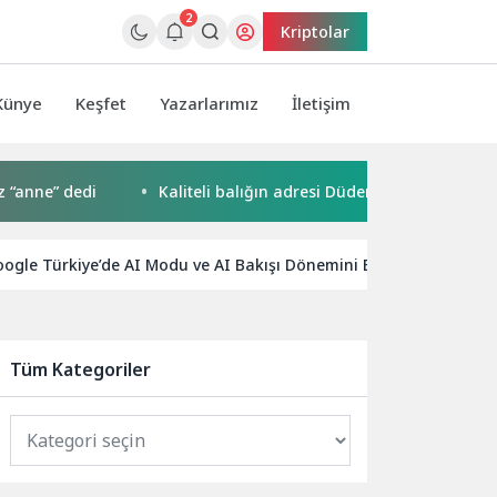
2
Kriptolar
Künye
Keşfet
Yazarlarımız
İletişim
” dedi
Kaliteli balığın adresi Düden Balık Çarşısı
Av
ogle Türkiye’de AI Modu ve AI Bakışı Dönemini Başlattı!
X
Tüm Kategoriler