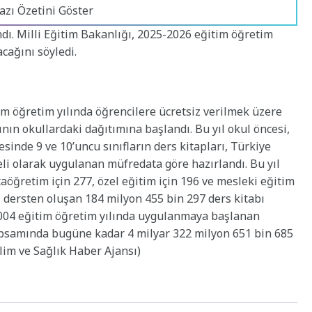
azı Özetini Göster
ndı. Milli Eğitim Bakanlığı, 2025-2026 eğitim öğretim
cağını söyledi.
im öğretim yılında öğrencilere ücretsiz verilmek üzere
nın okullardaki dağıtımına başlandı. Bu yıl okul öncesi,
iyesinde 9 ve 10’uncu sınıfların ders kitapları, Türkiye
i olarak uygulanan müfredata göre hazırlandı. Bu yıl
rtaöğretim için 277, özel eğitim için 196 ve mesleki eğitim
ı dersten oluşan 184 milyon 455 bin 297 ders kitabı
3-2004 eğitim öğretim yılında uygulanmaya başlanan
kapsamında bugüne kadar 4 milyar 322 milyon 651 bin 685
ilim ve Sağlık Haber Ajansı)