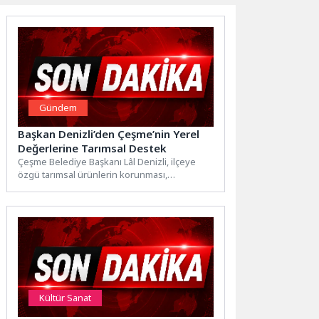
Gündem
Başkan Denizli’den Çeşme’nin Yerel
Değerlerine Tarımsal Destek
Çeşme Belediye Başkanı Lâl Denizli, ilçeye
özgü tarımsal ürünlerin korunması,
çoğaltılması ve gelecek kuşaklara
aktarılması...
Kültür Sanat