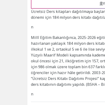
Y
Ücretsiz Ders kitapları dağıtılmaya başla
dönemi için 184 milyon ders kitabı dağıtıla
n
Millî Eğitim Bakanlığınca, 2025-2026 eğit
hazırlanan yaklaşık 184 milyon ders kitabı
ilkokul 1 ve 2, ortaokul 5 ve 6 ile lise sev
Yüzyılı Maarif Modeli kapsamında kademel
okul öncesi için 21, ilköğretim için 157, o
için 986 olmak üzere toplam bin 637 farkl
öğrenciler için hazır hâle getirildi. 200
“Ücretsiz Ders Kitabı Dağıtımı Projesi” 
ders kitabının dağıtımı yapıldı. (BSHA – B
n