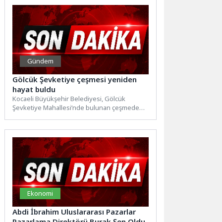
Gündem
Gölcük Şevketiye çeşmesi yeniden
hayat buldu
Kocaeli Büyükşehir Belediyesi, Gölcük
Şevketiye Mahallesi’nde bulunan çeşmede
gerçekleştirdiği yenileme çalışmalarını
tamamladı. Muhtarlık İşleri Dairesi...
Ekonomi
Abdi İbrahim Uluslararası Pazarlar
Pazarlama Direktörü Burak Şen Oldu