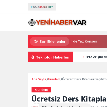
USD
44.64 TRY
Son Eklenenler
Başkan Çerçioğlu’ndan Didim’de Yaz Konseri
Şampi
Teknoloji Haberleri
X’te erişim v
Ana Sayfa
Gündem
Ücretsiz Ders Kitapları Dağıtıl
Gündem
Ücretsiz Ders Kitapl