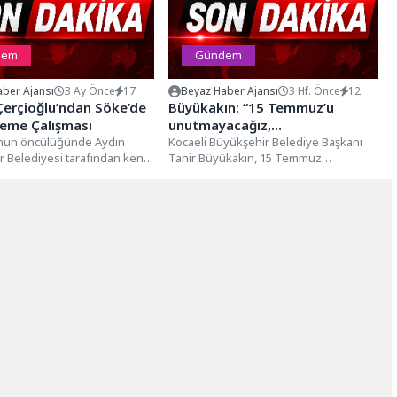
dem
Gündem
ber Ajansı
3 Ay Önce
17
Beyaz Haber Ajansı
3 Hf. Önce
12
erçioğlu’ndan Söke’de
Büyükakın: “15 Temmuz’u
leme Çalışması
unutmayacağız,
’nun öncülüğünde Aydın
unutturmayacağız”
Kocaeli Büyükşehir Belediye Başkanı
 Belediyesi tarafından kent
Tahir Büyükakın, 15 Temmuz
gerçekleştirilen çalışmalar
Demokrasi ve Milli Birlik Günü'nün 10.
or.Yatırımlarına her geçen
yılı...