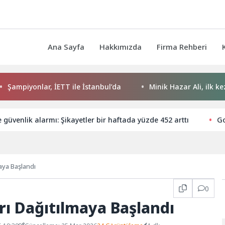
Ana Sayfa
Hakkımızda
Firma Rehberi
yonlar, İETT ile İstanbul’da
Minik Hazar Ali, ilk kez “anne
e güvenlik alarmı: Şikayetler bir haftada yüzde 452 arttı
Go
maya Başlandı
0
arı Dağıtılmaya Başlandı