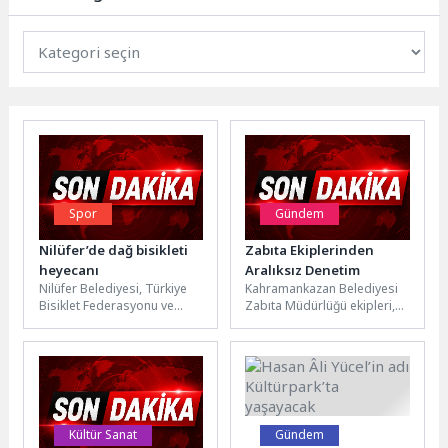
Spor
Gündem
Nilüfer’de dağ bisikleti
Zabıta Ekiplerinden
heyecanı
Aralıksız Denetim
Nilüfer Belediyesi, Türkiye
Kahramankazan Belediyesi
Bisiklet Federasyonu ve
Zabıta Müdürlüğü ekipleri,
Nilüfer Belediyespor Kulübü
halk sağlığını korumaya
iş birliğiyle düzenlenen
yönelik denetimlerini ilçe
Nilüfer Belediyesi 1....
genelinde aralıksız
sürdürüyor.Market ve...
Kültür Sanat
Gündem