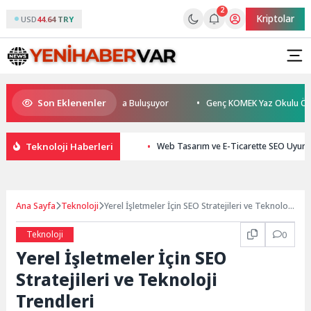
2
Kriptolar
USD
44.64 TRY
Son Eklenenler
nmez TESAK’ta Okurlarıyla Buluşuyor
Genç KOMEK Yaz Okulu Öğrenciler
Teknoloji Haberleri
Web Tasarım ve E-Ticarette SEO Uyuml
Ana Sayfa
Teknoloji
Yerel İşletmeler İçin SEO Stratejileri ve Teknoloji
Trendleri
Teknoloji
0
Yerel İşletmeler İçin SEO
Stratejileri ve Teknoloji
Trendleri