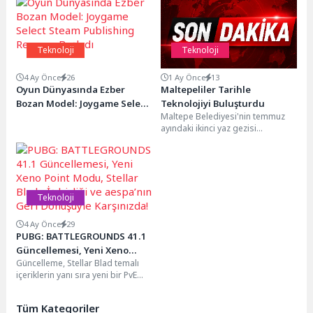
Teknoloji
Teknoloji
4 Ay Önce
26
1 Ay Önce
13
Oyun Dünyasında Ezber
Maltepeliler Tarihle
Bozan Model: Joygame Select
Teknolojiyi Buluşturdu
Maltepe Belediyesi'nin temmuz
Steam Publishing Resmen
ayındaki ikinci yaz gezisi
Başladı
programında katılımcılar,
Beyoğlu'nun Sütlüce semtinde
bulunan Miniatürk ile...
Teknoloji
4 Ay Önce
29
PUBG: BATTLEGROUNDS 41.1
Güncellemesi, Yeni Xeno
Güncelleme, Stellar Blad temalı
Point Modu, Stellar Blade İş
içeriklerin yanı sıra yeni bir PvE
birliği ve aespa’nın Geri
roguelite modu olan Xeno
Dönüşüyle Karşınızda!
Point'i...
Tüm Kategoriler