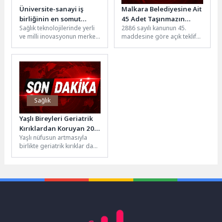
Üniversite-sanayi iş
Malkara Belediyesine Ait
birliğinin en somut
45 Adet Taşınmazın
Sağlık teknolojilerinde yerli
2886 sayılı kanunun 45.
örneği: eCliniq
Kiraya Verilmesine Dair
ve milli inovasyonun merkezi
maddesine göre açık teklif
İhale Gerçekleştirildi
haline gelen İstanbul Atlas
usulü (arttırma) ile
Üniversitesi, 3AGE Sağlık
22.07.2026 tarihinde 45
Ürünleri...
adet...
Sağlık
Yaşlı Bireyleri Geriatrik
Kırıklardan Koruyan 20
Yaşlı nüfusun artmasıyla
Öneri
birlikte geriatrik kırıklar da
giderek daha sık görülmeye
başladı. Özellikle basit ev...