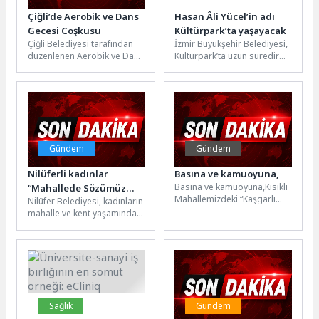
Çiğli’de Aerobik ve Dans
Hasan Âli Yücel’in adı
Gecesi Coşkusu
Kültürpark’ta yaşayacak
Çiğli Belediyesi tarafından
İzmir Büyükşehir Belediyesi,
düzenlenen Aerobik ve Dans
Kültürpark’ta uzun süredir
Gecesi, Atatürk Kapalı Spor
atıl duran binayı, modern ve
Salonu’nda yüzlerce
teknolojik altyapısıyla
vatandaşı bir...
doğayla iç...
Gündem
Gündem
Nilüferli kadınlar
Basına ve kamuoyuna,
Basına ve kamuoyuna,Kısıklı
“Mahallede Sözümüz
Mahallemizdeki “Kaşgarlı
Nilüfer Belediyesi, kadınların
Var” diyerek kent
Mahmud Sokak”ın mevcut
mahalle ve kent yaşamındaki
yönetimine katılıyor
isminin kaldırılmış olduğu
rolünü güçlendirmek
iddiasına ilişkin bir
amacıyla “Mahallede
açıklama...
Sözümüz, Nilüfer’de
Gücümüz Var!”...
Sağlık
Gündem