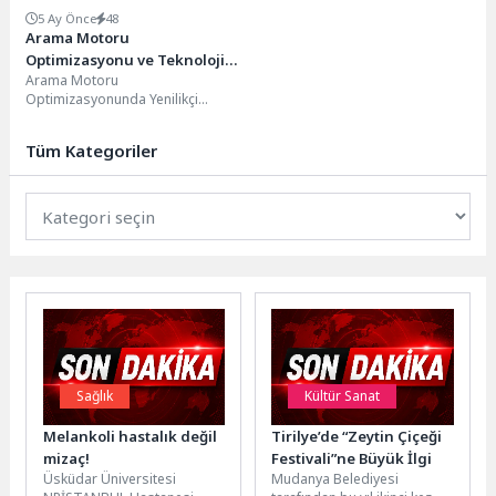
5 Ay Önce
48
Arama Motoru
Optimizasyonu ve Teknoloji:
Arama Motoru
Yükselen Trendler ve İpuçları
Optimizasyonunda Yenilikçi
Teknoloji Trendleri Arama
motoru optimizasyonu (SEO),
Tüm Kategoriler
dijital pazarlama stratejilerinde
önemli bir...
Sağlık
Kültür Sanat
Melankoli hastalık değil
Tirilye’de “Zeytin Çiçeği
mizaç!
Festivali”ne Büyük İlgi
Üsküdar Üniversitesi
Mudanya Belediyesi