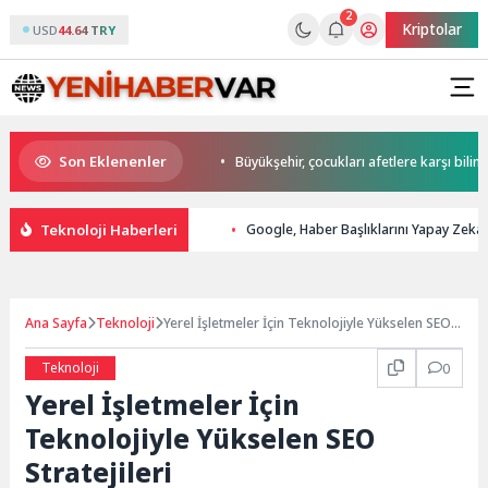
2
Kriptolar
USD
44.64 TRY
Son Eklenenler
t Başkan Büyükakın’dan
Büyükşehir, çocukları afetlere karşı bilinçlendir
Teknoloji Haberleri
Google, Haber Başlıklarını Yapay Zeka 
Ana Sayfa
Teknoloji
Yerel İşletmeler İçin Teknolojiyle Yükselen SEO
Stratejileri
Teknoloji
0
Yerel İşletmeler İçin
Teknolojiyle Yükselen SEO
Stratejileri