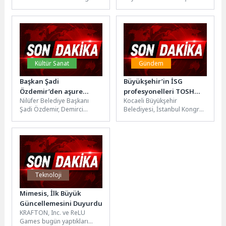
2026'nın SEO Trendleri ve
mezarlık ziyaretlerini
Güncel Gelişmeleri...
kolaylaştırmak için
mezarlıklara ring seferleri
düzenledi.Kurban Bayramı
dolayısıyla...
Kültür Sanat
Gündem
Başkan Şadi
Büyükşehir’in İSG
Özdemir’den aşure
profesyonelleri TOSH
Nilüfer Belediye Başkanı
Kocaeli Büyükşehir
ikramı
Expo’da
Şadi Özdemir, Demirci
Belediyesi, İstanbul Kongre
Mahallesi’nde vatandaşlarla
Merkezi’nde düzenlenen
buluştu. Önce Demircililere
“TOSH Expo 2026-6. Türk İş
aşure ikram eden Başkan...
Güvenliği ve Sağlığı...
Teknoloji
Mimesis, İlk Büyük
Güncellemesini Duyurdu
KRAFTON, Inc. ve ReLU
Games bugün yaptıkları