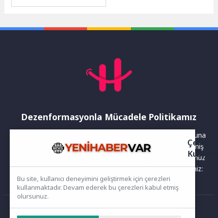
açıklamayla, KRAFTON
bünyesindeki oyun stüdyosu
ReLU Games tarafından...
Dezenformasyonla Mücadele Politikamız
Yayınlanan haberler doğruluk ilkesi gözetilerek hazırlanır. Buna
Çerez
rağmen bazı içeriklerde eksik, hatalı veya güncelliğini yitirmiş
Kullanı
bilgiler bulunabilir.Yanlış veya yanıltıcı olduğunu düşündüğünüz
haberleri aşağıdaki iletişim kanallarından bize bildirebilirsiniz:
Bu site, kullanıcı deneyimini geliştirmek için çerezleri
kullanmaktadır. Devam ederek bu çerezleri kabul etmiş
olursunuz.
Ana Sayfa