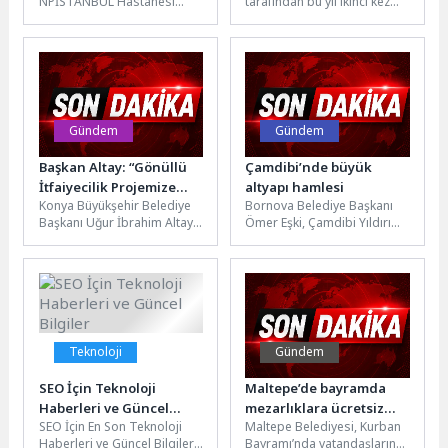
NPİSTANBUL Hastanesi
tarafından bu yıl ikinci kez
Klinik Psikolog Buse Aslan,
düzenlenen Tirilye Zeytin
melankoli hakkında bilgi
Çiçeği Festivali, üretimden
vererek depresyondan farklı
sanata, söyleşilerden...
olduğu...
Gündem
Gündem
Başkan Altay: “Gönüllü
Çamdibi’nde büyük
İtfaiyecilik Projemize
altyapı hamlesi
Konya Büyükşehir Belediye
Bornova Belediye Başkanı
Katılan Tüm
Başkanı Uğur İbrahim Altay,
Ömer Eşki, Çamdibi Yıldırım
Hemşehrilerimize
Büyükşehir Belediyesi’nin
Beyazıt Mahallesi’nde kilit
Teşekkür Ediyorum”
Gönüllü İtfaiyecilik Programı
parke taşların yerine yapılan
kapsamında Çumra Apa...
sıcak...
Teknoloji
Gündem
SEO İçin Teknoloji
Maltepe’de bayramda
Haberleri ve Güncel
mezarlıklara ücretsiz
SEO İçin En Son Teknoloji
Maltepe Belediyesi, Kurban
Bilgiler
ring seferleri başladı
Haberleri ve Güncel Bilgiler
Bayramı’nda vatandaşların