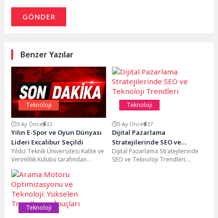
GÖNDER
Benzer Yazılar
Teknoloji
Teknoloji
3 Ay Önce
22
5 Ay Önce
37
Yılın E-Spor ve Oyun Dünyası
Dijital Pazarlama
Lideri Excalibur Seçildi
Stratejilerinde SEO ve
Yıldız Teknik Üniversitesi Kalite ve
Dijital Pazarlama Stratejilerinde
Teknoloji Trendleri
Verimlilik Kulübü tarafından
SEO ve Teknoloji Trendleri:
düzenlenen Yıldız İş Dünyası
Güncel Gelişmeler Dijital
Ödülleri sahiplerini buldu....
pazarlama dünyası sürekli olarak
değişiyor...
Teknoloji