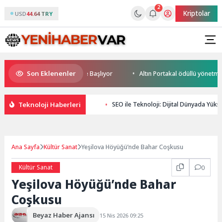
2
Kriptolar
USD
44.64 TRY
Son Eklenenler
ld Cup Heyecanı Paris’te Başlıyor
Altın Portakal ödüllü yönetmen jür
Teknoloji Haberleri
SEO ile Teknoloji: Dijital Dünyada Yüks
Ana Sayfa
Kültür Sanat
Yeşilova Höyüğü’nde Bahar Coşkusu
Kültür Sanat
0
Yeşilova Höyüğü’nde Bahar
Coşkusu
Beyaz Haber Ajansı
15 Nis 2026 09:25