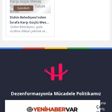
Gündem
Didim Belediyesi’nden
İsrafa Karşı Güçlü Mesaj:
Didim Belediyesi, gıda
‘Geleceğe Bir Tabak
israfına dikkat çekmek ve
Bırak’
sürdürülebilir bir gelecek
için toplumsal farkındalık
oluşturmak amacıyla...
Dezenformasyonla Mücadele Politikamız
Yayınlanan haberler doğruluk ilkesi gözetilerek hazırlanır. Buna
Çerez
rağmen bazı içeriklerde eksik, hatalı veya güncelliğini yitirmiş