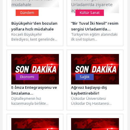
Gündem
Kültür Sanat
Büyükşehir’den bozulan
“Bir Tuval İki Nesil” resim
yollara hızlı müdahale
sergisi Urladam’da
Kocaeli Büyükşehir
Türkiye’nin eğitim alanındaki
ziyarete açıldı
Belediyesi, kent genelinde
ilk sivil toplum
altyapı sonrası bozulan
kuruluşlarından Darüşşafaka
yolları hızla onararak ulaşım
Cemiyeti, kuşaklar arası
konforunu artırıyor. Bu...
dayanışmayı sanatın
evrensel diliyle...
Ekonomi
Sağlık
E-İmza Entegrasyonu ve
Ağrısız başlayıp diş
İmzalama
kaybettirebilir!
Dijitalleşmenin hız
Üsküdar Üniversitesi
Kütüphanelerine Olan
kazanmasıyla birlikte
Üsküdar Diş Hastanesi
İhtiyaç Artıyor
kurumlar, elektronik imza ve
Periodontoloji Uzmanı Dr.
zaman damgası süreçlerini
Öğr. Üyesi Nihal Bahar, diş
kendi sistemlerine entegre
eti hastalıklarının...
edebilecekleri...