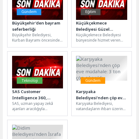
Gündem
Eğitim
Büyükşehir’den bayram
Küçükçekmece
seferberliği
Belediyesi Güzel
Büyükşehir Belediyesi,
Küçükçekmece Belediyesi
Sanatlar
Kurban Bayramı öncesinde
bünyesinde hizmet veren
Öğrencilerinden
Kocaeli genelinde kapsamlı
sanat ve eğitim akademileri,
Gururlandıran Başarı
bir bayrama hazırlık
genç yeteneklerin
seferberliği başlattı.
hayallerine ulaşmalarına
Vatandaşların bayramı...
katkı sunmaya...
Teknoloji
Gündem
SAS Customer
Karşıyaka
Intelligence 360,
Belediyesi’nden çöp eve
SAS, uzman yapay zekâ
Karşıyaka Belediyesi,
Genişletilmiş Ajan
müdahale: 3 ton çöp
ajanları aracılığıyla
vatandaşların ihbarı üzerine
Tabanlı Yapay Zeka
çıkarıldı
pazarlamacıların güvenli bir
Bostanlı Mahallesi’ndeki bir
Yeteneklerini Tanıttı
çerçevede daha hızlı aksiyon
çöp eve müdahale etti. Alanı
almalarına olanak...
dip bucak...