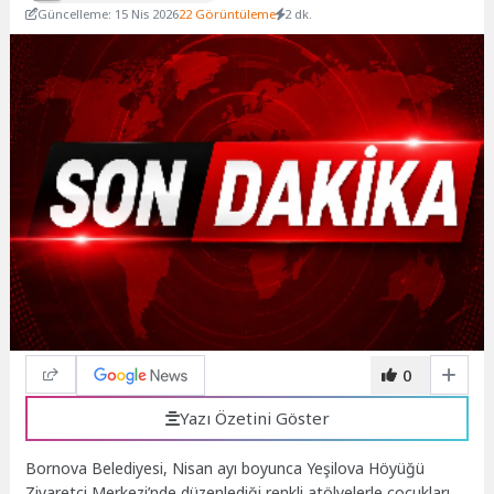
Güncelleme: 15 Nis 2026
22 Görüntüleme
2 dk.
0
Yazı Özetini Göster
Bornova Belediyesi, Nisan ayı boyunca Yeşilova Höyüğü
Ziyaretçi Merkezi’nde düzenlediği renkli atölyelerle çocukları