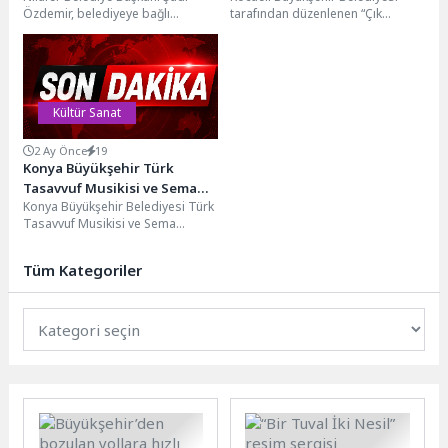
Özdemir, belediyeye bağlı
tarafından düzenlenen “Çık
huzurevlerini ve Alzheimer Hasta
Dışarıya Oynayalım” etkinlikleri bu
Konuk Evi’ni ziyaret etti....
yıl da yaz akşamlarını oyun,...
Kültür Sanat
2 Ay Önce
19
Konya Büyükşehir Türk
Tasavvuf Musikisi ve Sema
Konya Büyükşehir Belediyesi Türk
Topluluğu Afyonkarahisar’da
Tasavvuf Musikisi ve Sema
Sema Mukabelesi
Topluluğu, Afyonkarahisar’da
Gerçekleştirdi
düzenlenen "Sultan Divani
Tüm Kategoriler
Mevlevilik Günleri"...