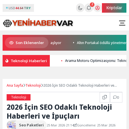
2
Kriptolar
USD
44.64 TRY
Son Eklenenler
up Heyecanı Paris’te Başlıyor
Altın Portakal ödüllü yönetmen jüri ba
Teknoloji Haberleri
Arama Motoru Optimizasyonu: Teknolo
Ana Sayfa
Teknoloji
2026 İçin SEO Odaklı Teknoloji Haberleri ve
İpuçları
Teknoloji
0
2026 İçin SEO Odaklı Teknoloji
Haberleri ve İpuçları
Seo Paketleri
25 Mar 2026 21:14
Güncelleme: 25 Mar 2026