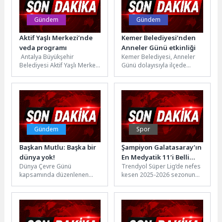
Gündem
Gündem
Aktif Yaşlı Merkezi’nde
Kemer Belediyesi’nden
veda programı
Anneler Günü etkinliği
Antalya Büyükşehir
Kemer Belediyesi, Anneler
Belediyesi Aktif Yaşlı Merkezi
Günü dolayısıyla ilçede
yaz dönemi öncesi veda
yaşayan annelere etkinlik
programı düzenlendi.
düzenledi. Anneler etkinlikte
Programda merkez üyeleri...
gönüllerince eğlenerek
güzel...
Gündem
Spor
Başkan Mutlu: Başka bir
Şampiyon Galatasaray’ın
dünya yok!
En Medyatik 11’i Belli
Dünya Çevre Günü
Trendyol Süper Lig’de nefes
Oldu
kapsamında düzenlenen
kesen 2025-2026 sezonunun
Ekolojik Mücadele ve Direniş
şampiyonu Galatasaray
Yürüyüşü’nde çevre
oldu. Sarı-kırmızılı ekip,
örgütleri, meslek odaları
sahasında Antalyaspor’u 4-2
ve...
mağlup ederek...