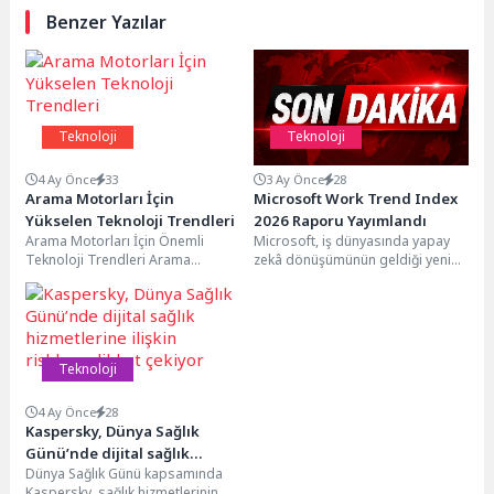
Benzer Yazılar
Teknoloji
Teknoloji
4 Ay Önce
33
3 Ay Önce
28
Arama Motorları İçin
Microsoft Work Trend Index
Yükselen Teknoloji Trendleri
2026 Raporu Yayımlandı
Arama Motorları İçin Önemli
Microsoft, iş dünyasında yapay
Teknoloji Trendleri Arama
zekâ dönüşümünün geldiği yeni
motorları, internet kullanıcılarının
aşamayı ortaya koyan 2026 Work
bilgiye erişimini kolaylaştıran ve
Trend Index...
web...
Teknoloji
4 Ay Önce
28
Kaspersky, Dünya Sağlık
Günü’nde dijital sağlık
Dünya Sağlık Günü kapsamında
hizmetlerine ilişkin risklere
Kaspersky, sağlık hizmetlerinin