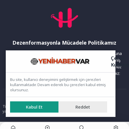
Dezenformasyonla Mücadele Politikamız
Yayınlanan haberler doğruluk ilkesi gözetilerek hazırlanır. Buna
Çerez
rağmen bazı içeriklerde eksik, hatalı veya güncelliğini yitirmiş
Kullanı
bilgiler bulunabilir.Yanlış veya yanıltıcı olduğunu düşündüğünüz
haberleri aşağıdaki iletişim kanallarından bize bildirebilirsiniz:
Bu site, kullanıcı deneyimini geliştirmek için çerezleri
kullanmaktadır. Devam ederek bu çerezleri kabul etmiş
olursunuz.
Ana Sayfa
Tüm hakları saklıdır. Sitede yer alan içerikler izinsiz kopyalanamaz,
Kabul Et
Reddet
yayımlanamaz ve kullanılamaz.