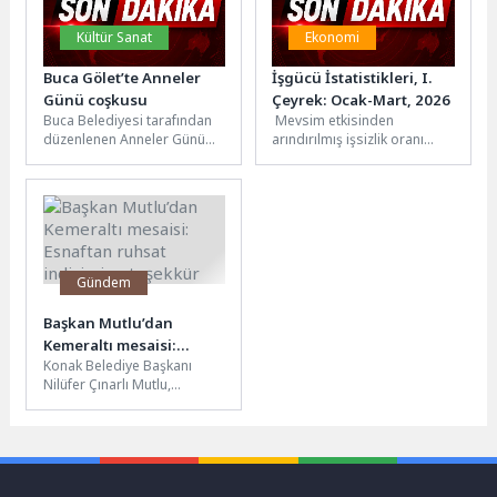
Kültür Sanat
Ekonomi
Buca Gölet’te Anneler
İşgücü İstatistikleri, I.
Günü coşkusu
Çeyrek: Ocak-Mart, 2026
Buca Belediyesi tarafından
Mevsim etkisinden
düzenlenen Anneler Günü
arındırılmış işsizlik oranı
etkinlikleri, Gölet
%8,2 seviyesinde
Tesisleri’ndeki dev piknik
gerçekleşti Hanehalkı İşgücü
organizasyonuyla zirveye
Araştırması sonuçlarına
ulaştı. Yüzlerce...
göre; 15 ve daha...
Gündem
Başkan Mutlu’dan
Kemeraltı mesaisi:
Konak Belediye Başkanı
Esnaftan ruhsat
Nilüfer Çınarlı Mutlu,
indirimine teşekkür
Kemeraltı Çarşısı’nda
gerçekleştirdiği ziyaretlerde
esnafla bir araya geldi.
Ruhsat...