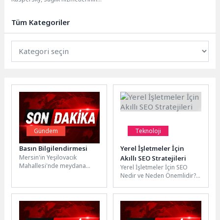
dikkat çekiyor
dijitalleşmesi ve teletıp
uygulamalarının yaygınlaşmasıyla
Tüm Kategoriler
birlikte ortaya çıkan...
Gündem
Teknoloji
Basın Bilgilendirmesi
Yerel İşletmeler İçin
Mersin'in Yeşilovacık
Akıllı SEO Stratejileri
Mahallesi'nde meydana
Yerel İşletmeler İçin SEO
gelen orman yangınının
Nedir ve Neden Önemlidir?
söndürülmesine yönelik
Yerel SEO, yerel işletmelerin
çalışmalara Akkuyu Nükleer
çevrimiçi varlığını yerel...
Güç Santrali'nin (NGS)...