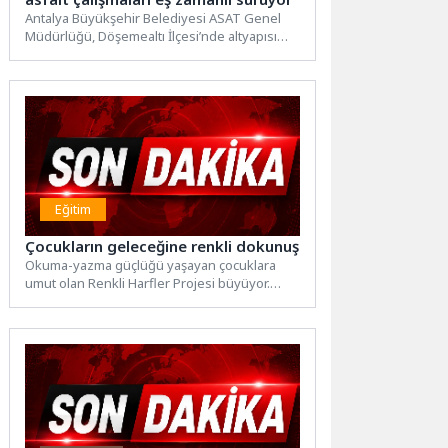
Antalya Büyükşehir Belediyesi ASAT Genel
Müdürlüğü, Döşemealtı İlçesi’nde altyapısı
tamamlanan cadde ve sokaklarda sıcak
asfalt...
Eğitim
Çocukların geleceğine renkli dokunuş
Okuma-yazma güçlüğü yaşayan çocuklara
umut olan Renkli Harfler Projesi büyüyor.
İzmir’de gönüllü gençlerin desteğiyle
yürütülen...