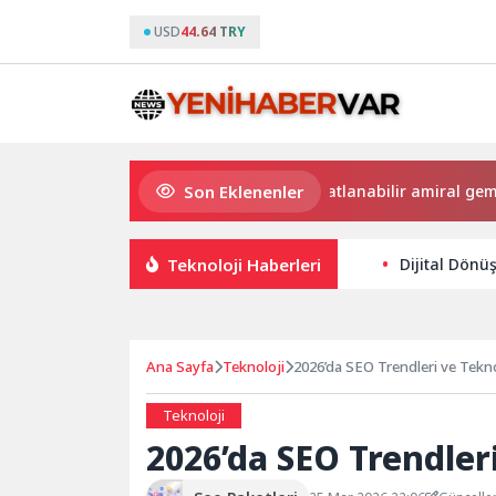
USD
44.64 TRY
Son Eklenenler
Dünyanın en ince ve en güçlü katlanabilir amiral gemisi HO
Teknoloji Haberleri
Dijital Dönüş
Ana Sayfa
Teknoloji
2026’da SEO Trendleri ve Teknol
Teknoloji
2026’da SEO Trendleri 