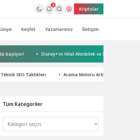
2
Kriptolar
Künye
Keşfet
Yazarlarımız
İletişim
yor!
Disney+’ın Hilal Altınbilek ve Serkan Çayoğlu’nun Başr
e Teknik SEO Taktikleri
Arama Motoru Artık Gerçek Bir Asist
Tüm Kategoriler