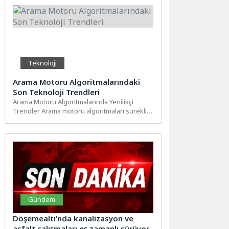
Teknoloji
Arama Motoru Algoritmalarındaki
Son Teknoloji Trendleri
Arama Motoru Algoritmalarında Yenilikçi
Trendler Arama motoru algoritmaları sürekli
olarak gelişmekte ve değişmektedir. Bu
değişimler,...
Gündem
Döşemealtı’nda kanalizasyon ve
asfalt çalışmaları eş zamanlı sürüyor