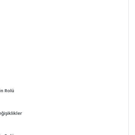
in Rolü
işiklikler