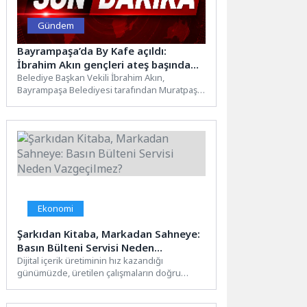
Gündem
Bayrampaşa’da By Kafe açıldı:
İbrahim Akın gençleri ateş başında
sohbete davet etti
Belediye Başkan Vekili İbrahim Akın,
Bayrampaşa Belediyesi tarafından Muratpaşa
Mahallesi Sinema Sokak’ta hayata geçirilen
By...
Ekonomi
Şarkıdan Kitaba, Markadan Sahneye:
Basın Bülteni Servisi Neden
Vazgeçilmez?
Dijital içerik üretiminin hız kazandığı
günümüzde, üretilen çalışmaların doğru
kitleye ulaşması en az içerik üretimi...