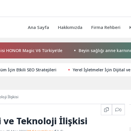
Ana Sayfa
Hakkımızda
Firma Rehberi
NOR Magic V6 Türkiye’de
Beyin sağlığı anne karnında başlı
üm İçin Etkili SEO Stratejileri
Yerel İşletmeler İçin Dijital v
oji İlişkisi
0
ve Teknoloji İlişkisi