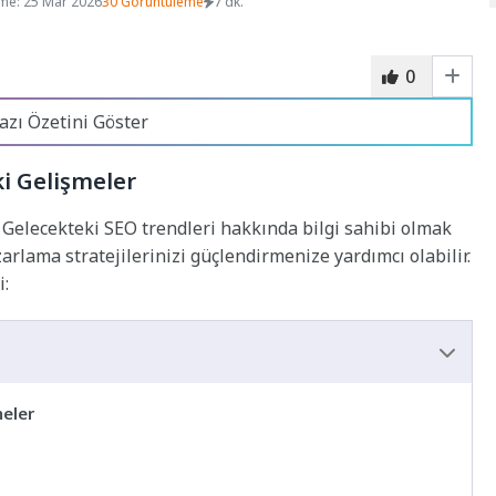
me: 25 Mar 2026
30 Görüntüleme
7 dk.
0
azı Özetini Göster
ki Gelişmeler
. Gelecekteki SEO trendleri hakkında bilgi sahibi olmak
arlama stratejilerinizi güçlendirmenize yardımcı olabilir.
i:
meler