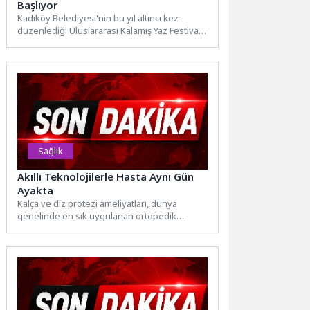
Başlıyor
Kadıköy Belediyesi'nin bu yıl altıncı kez
düzenlediği Uluslararası Kalamış Yaz Festivali,
30 Temmuz-30 Ağustos tarihleri...
Sağlık
Akıllı Teknolojilerle Hasta Aynı Gün
Ayakta
Kalça ve diz protezi ameliyatları, dünya
genelinde en sık uygulanan ortopedik
cerrahiler arasında yer alıyor....