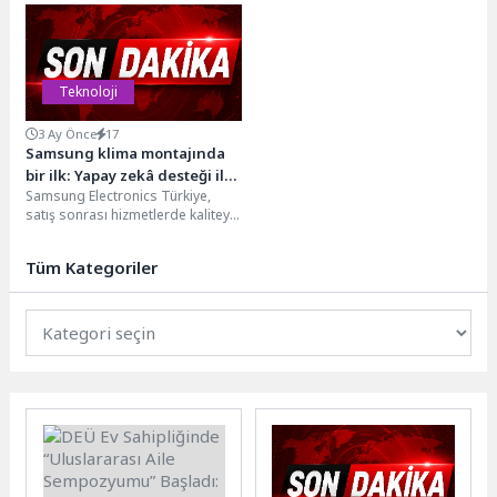
için SEO, dijital pazarlama
tasarımı sadece görsel estetiği
stratejilerinin önemli bir...
değil, aynı...
Teknoloji
3 Ay Önce
17
Samsung klima montajında
bir ilk: Yapay zekâ desteği ile
Samsung Electronics Türkiye,
kurulum
satış sonrası hizmetlerde kaliteyi
ve müşteri deneyimini ileri taşıyan
faaliyetleriyle sektörde dikkat...
Tüm Kategoriler