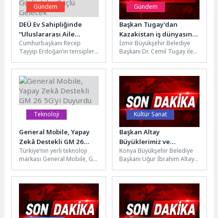
Gündem
Gündem
DEÜ Ev Sahipliğinde
Başkan Tugay’dan
“Uluslararası Aile
Kazakistan iş dünyasına
Cumhurbaşkanı Recep
İzmir Büyükşehir Belediye
Sempozyumu” Başladı:
İzmir daveti
Tayyip Erdoğan’ın tensipleri
Başkanı Dr. Cemil Tugay ile
Güçlü Aile, Güçlü
ile 2025 yılının “Aile
beraberindeki İzmir heyeti,
Gelecek
Yılı”, 2026-2035 yıllarının ise
Kazakistan'ın başkenti
“Aile ve Nüfus On...
Astana'da Türkiye...
Teknoloji
Kültür Sanat
General Mobile, Yapay
Başkan Altay
Zekâ Destekli GM 26
Büyüklerimiz ve
Türkiye’nin yerli teknoloji
Konya Büyükşehir Belediye
5G’yi Duyurdu
Kahraman Gazilerimiz
markası General Mobile, GM
Başkanı Uğur İbrahim Altay,
İçin “Vefa Umresi”
AI ismini verdiği yapay zeka
Kurban Bayramı öncesi
Projesinin Müjdesini
desteği sunan GM...
büyüklerimiz ve kahraman
Verdi
gazilerimizin yüzünü...