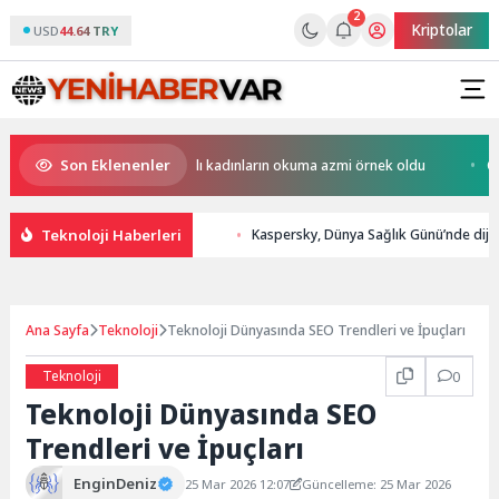
2
Kriptolar
USD
44.64 TRY
Son Eklenenler
Buluştu
Konaklı kadınların okuma azmi örnek oldu
Osmangazi 
Teknoloji Haberleri
Kaspersky, Dünya Sağlık Günü’nde dijital
Ana Sayfa
Teknoloji
Teknoloji Dünyasında SEO Trendleri ve İpuçları
Teknoloji
0
Teknoloji Dünyasında SEO
Trendleri ve İpuçları
EnginDeniz
25 Mar 2026 12:07
Güncelleme: 25 Mar 2026