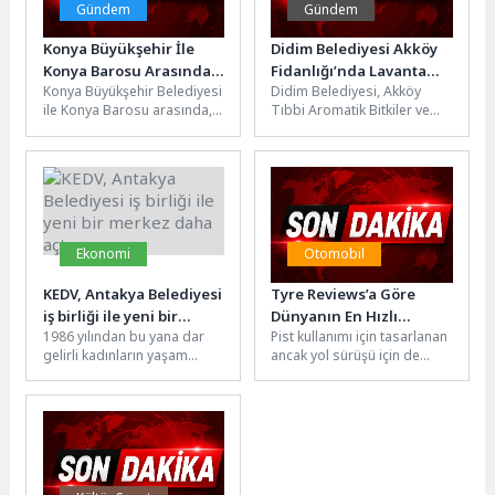
Gündem
Gündem
Konya Büyükşehir İle
Didim Belediyesi Akköy
Konya Barosu Arasında
Fidanlığı’nda Lavanta
Konya Büyükşehir Belediyesi
Didim Belediyesi, Akköy
“Entegre Sosyal Destek
Hasadı Gerçekleştirildi
ile Konya Barosu arasında,
Tıbbi Aromatik Bitkiler ve
ve Adli Yardım İş Birliği
ekonomik yetersizlik
Süs Bitkileri Fidanlığı'nda
Protokolü” İmzalandı
yaşayan vatandaşların
yürüttüğü üretim faaliyetleri
hukuki süreçlerinin yanı
kapsamında lavanta...
sıra...
Ekonomi
Otomobil
KEDV, Antakya Belediyesi
Tyre Reviews’a Göre
iş birliği ile yeni bir
Dünyanın En Hızlı
1986 yılından bu yana dar
Pist kullanımı için tasarlanan
merkez daha açtı
Lastiği: Pirelli P Zero
gelirli kadınların yaşam
ancak yol sürüşü için de
Trofeo RS
standartlarını iyileştirmek ve
onaylı olan Pirelli P Zero
yerel kalkınmadaki rollerini
Trofeo...
güçlendirmek...