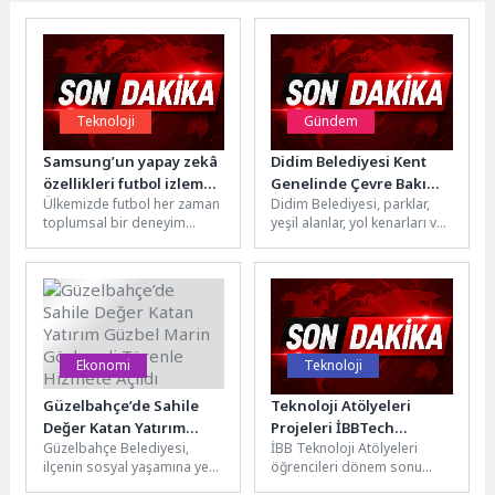
Teknoloji
Gündem
Samsung’un yapay zekâ
Didim Belediyesi Kent
özellikleri futbol izleme
Genelinde Çevre Bakım
Ülkemizde futbol her zaman
Didim Belediyesi, parklar,
deneyimini yeniden
Çalışmalarını
toplumsal bir deneyim
yeşil alanlar, yol kenarları ve
şekillendiriyor
Sürdürüyor
olarak yaşanıyor. Taraftarlar
ortak kullanım alanlarında
genellikle evde ya da
yürüttüğü çevre bakım
kafelerde...
çalışmalarıyla...
Ekonomi
Teknoloji
Güzelbahçe’de Sahile
Teknoloji Atölyeleri
Değer Katan Yatırım
Projeleri İBBTech
Güzelbahçe Belediyesi,
İBB Teknoloji Atölyeleri
Güzbel Marin Görkemli
Seçmelerinde
ilçenin sosyal yaşamına yeni
öğrencileri dönem sonu
Törenle Hizmete Açıldı
bir soluk getirecek önemli
projeleriyle İBBTech