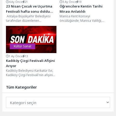
4 Ay Önce
21
3 Ay Önce
19
23 Nisan Çocuk ve Uçurtma
Öğrencilere Kentin Tarihi
Festivali hafta sonu doldu
Mirası Anlatıldı
Antalya Büyükşehir Belediyesi
Manisa Kent Konseyi
taştı
tarafından düzenlenen
öncülüğünde; Manisa Valiliği,
Uluslararası Çocuk ve Uçurtma
Büyükşehir Belediyesi, Manisa
Festivali 23 Nisan’da çocuklara
Celal Bayar Üniversitesi, İl Kültür
dolu dolu...
ve...
Kültür Sanat
1 Ay Önce
13
Kadıköy Çizgi Festivali Afişini
Arıyor
Kadıköy Belediyesi Karikatür Evi,
Kadıköy Çizgi Festivali'nin afişini
belirlemek için yarışma düzenliyor.
Türkiye genelinde 18-35...
Tüm Kategoriler