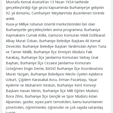
Mustafa Kemal Atatürk’ün 13 Nisan 1934 tarihinde
gerçekleştirdiği Ege gezisi kapsamında Burhaniye’ye gelişinin
92. yıl dönümü, Cumhuriyet Meydanı’nda düzenlenen törenle
anıldı.
Kuva-yi Milliye ruhunun önemli merkezlerinden biri olan
Burhaniye’de gerçekleştirilen anma programına; Burhaniye
Kaymakamı Cumali Atilla, Garnizon Komutan Vekili İstihbarat
Albay Murat Özkan, Burhaniye Belediye Başkanı Ali Kemal
Deveciler, Burhaniye Belediye Başkan Yardımcıları Ayten Tuna
ve Tamer Midilli, Burhaniye İlçe Emniyet Müdürü Faik
Karabaş, Burhaniye İlçe Jandarma Komutanı Yarbay Ünal
Bayhan, Burhaniye İlçe Cezaevi Jandarma Komutanı
Üsteğmen Engin Demir, BASKİ Burhaniye İlçe Koordinatörü
Murat Yazgan, Burhaniye Belediyesi Meclis Üyeleri Aşkıbirce
Uzkurt, Çiğdem Karasakal Avcu, Erman Pazarbaşı, Yaşar
Aydemir ve Muharrem Keskün, Burhaniye Kent Konseyi
Başkanı Hasan Metin, Burhaniye İlçe Milli Eğitim Müdürü
Bora Zihni, Burhaniye İlçe Gençlik ve Spor Müdürü Aslan
Alparslan, gaziler, siyasi parti temsilcileri, kamu kurumlarının
yöneticileri, öğretmenler, öğrenciler ve çok sayıda vatandaş
katıldı.