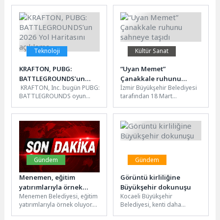
projelerinden biri olan
Teknoloji Takımının
Güzbel Marin’i...
seçmelerine katıldı.
Akademisyenlerden oluşan
jürinin...
Teknoloji
Kültür Sanat
KRAFTON, PUBG:
“Uyan Memet”
BATTLEGROUNDS’un
Çanakkale ruhunu
KRAFTON, Inc. bugün PUBG:
İzmir Büyükşehir Belediyesi
2026 Yol Haritasını
sahneye taşıdı
BATTLEGROUNDS oyun
tarafından 18 Mart
açıklama
geliştirme süreçlerinin 2026
Çanakkale Zaferi ve Şehitleri
yol haritasını açıkladı. Oyun
Anma Günü etkinlikleri
bir yandan 9. yıl dönümü...
kapsamında hazırlanan...
Gündem
Gündem
Menemen, eğitim
Görüntü kirliliğine
yatırımlarıyla örnek
Büyükşehir dokunuşu
Menemen Belediyesi, eğitim
Kocaeli Büyükşehir
gösteriliyor
yatırımlarıyla örnek oluyor.
Belediyesi, kenti daha
Anaokulu sıralarından
yaşanabilir ve estetik hale