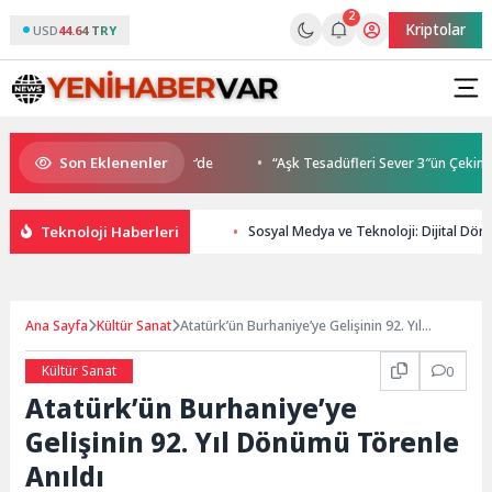
2
Kriptolar
USD
44.64 TRY
Son Eklenenler
Buluşmaları gençleri İzmir’de
“Aşk Tesadüfleri Sever 3″ün Çekimleri 
Teknoloji Haberleri
Sosyal Medya ve Teknoloji: Dijital Dö
Ana Sayfa
Kültür Sanat
Atatürk’ün Burhaniye’ye Gelişinin 92. Yıl
Dönümü Törenle Anıldı
Kültür Sanat
0
Atatürk’ün Burhaniye’ye
Gelişinin 92. Yıl Dönümü Törenle
Anıldı