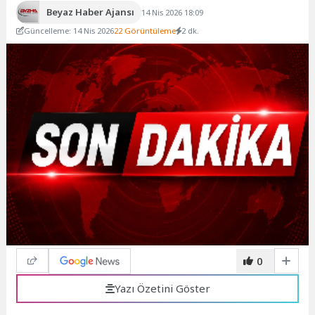
Beyaz Haber Ajansı
14 Nis 2026 18:09
Güncelleme: 14 Nis 2026
22 Görüntüleme
2 dk.
0
Yazı Özetini Göster