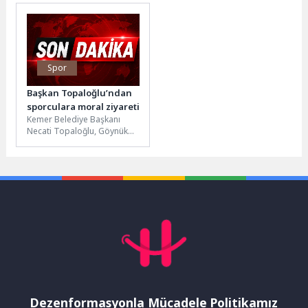
üniversite mezuniyetine
getirmek amacıyla
kadar süren eğitim
çalışmalarını sürdürüyor. Bu
destekleriyle birlikte...
kapsamda,...
Spor
Başkan Topaloğlu’ndan
sporculara moral ziyareti
Kemer Belediye Başkanı
Necati Topaloğlu, Göynük
Atatürk Spor Salonu’nda
voleybol, basketbol, karate
ve kick boks...
Dezenformasyonla Mücadele Politikamız