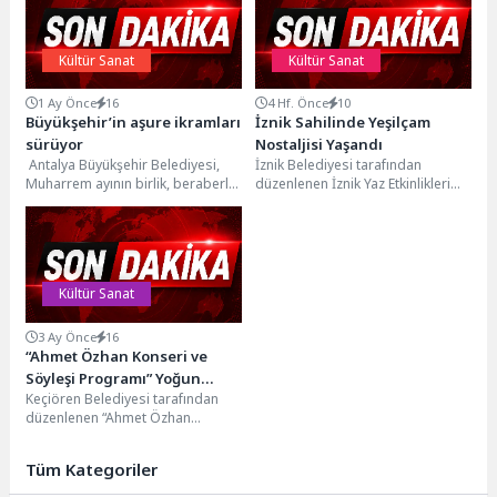
Kültür Sanat
Kültür Sanat
1 Ay Önce
16
4 Hf. Önce
10
Büyükşehir’in aşure ikramları
İznik Sahilinde Yeşilçam
sürüyor
Nostaljisi Yaşandı
Antalya Büyükşehir Belediyesi,
İznik Belediyesi tarafından
Muharrem ayının birlik, beraberlik
düzenlenen İznik Yaz Etkinlikleri
ve paylaşma ruhunu yaşatmak
kapsamında, Türk sinemasının
amacıyla geleneksel hale
unutulmaz eserlerinden “Selvi
getirdiği...
Boylum Al...
Kültür Sanat
3 Ay Önce
16
“Ahmet Özhan Konseri ve
Söyleşi Programı” Yoğun
Keçiören Belediyesi tarafından
Katılımla Gerçekleşti
düzenlenen “Ahmet Özhan
Konseri ve Söyleşi
Programı” Keçiörenlilerin yoğun
Tüm Kategoriler
katılımıyla Neşet Ertaş Kültür
Merkezi’nde...