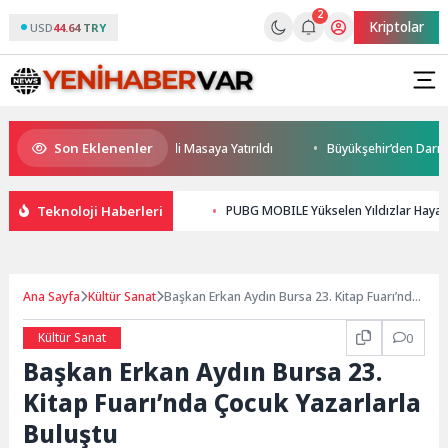
2
Kriptolar
USD
44.64 TRY
Son Eklenenler
eği ve Yatırım Potansiyeli Masaya Yatırıldı
Büyükşehir’den Darıca’ya 
Teknoloji Haberleri
PUBG MOBILE Yükselen Yıldızlar Hayal K
Ana Sayfa
Kültür Sanat
Başkan Erkan Aydın Bursa 23. Kitap Fuarı’nda
Çocuk Yazarlarla Buluştu
Kültür Sanat
0
Başkan Erkan Aydın Bursa 23.
Kitap Fuarı’nda Çocuk Yazarlarla
Buluştu