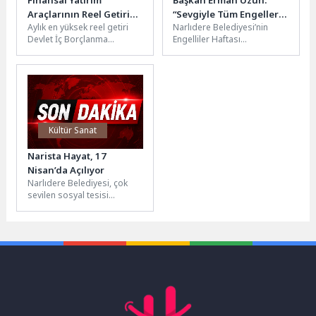
Araçlarının Reel Getiri
“Sevgiyle Tüm Engelleri
Aylık en yüksek reel getiri
Narlıdere Belediyesi’nin
Oranları, Haziran 2026
Aşarız”
Devlet İç Borçlanma
Engelliler Haftası
Senetleri (DİBS)'te oldu Aylık
kapsamında düzenlediği
en yüksek reel getiri,...
“Engelsiz Yaşam Şenliği”,
özel gereksinimli bireyler ve
ailelerini Demokrasi...
Kültür Sanat
Narista Hayat, 17
Nisan’da Açılıyor
Narlıdere Belediyesi, çok
sevilen sosyal tesisi
Narista’nın yeni şubesi
olacak Narista Hayat’ı 17
Nisan Cuma...