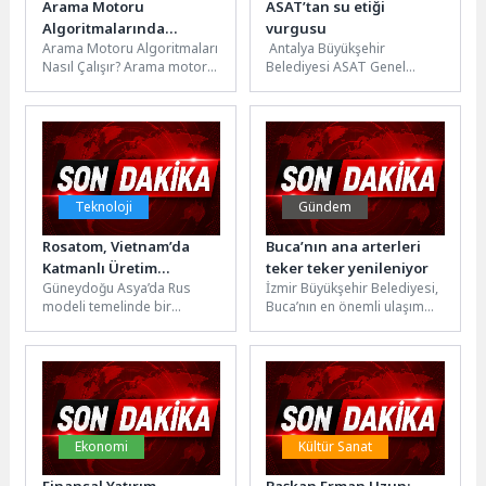
Arama Motoru
ASAT’tan su etiği
Algoritmalarında
vurgusu
Arama Motoru Algoritmaları
Antalya Büyükşehir
Yükselin: Teknoloji ve
Nasıl Çalışır? Arama motoru
Belediyesi ASAT Genel
SEO Uyumlu İpuçları
algoritmaları, internet
Müdürlüğü, suyun
kullanıcılarının arama
sürdürülebilir ve etik
sorgularına en uygun ve...
kullanımına yönelik
çalışmalarını akademik
platformlarda...
Teknoloji
Gündem
Rosatom, Vietnam’da
Buca’nın ana arterleri
Katmanlı Üretim
teker teker yenileniyor
Güneydoğu Asya’da Rus
İzmir Büyükşehir Belediyesi,
Teknolojileri Merkezi’nin
modeli temelinde bir
Buca’nın en önemli ulaşım
Kurulmasına Destek
Katmanlı Üretim
güzergahlarından Cemil
Verecek
Teknolojileri Merkezi
Şeboy Caddesi’ni baştan
kurulmasına ilişkin
sona yeniledi. Yol...
mutabakat zaptı
imzalandı.Rusya...
Ekonomi
Kültür Sanat
Finansal Yatırım
Başkan Erman Uzun: