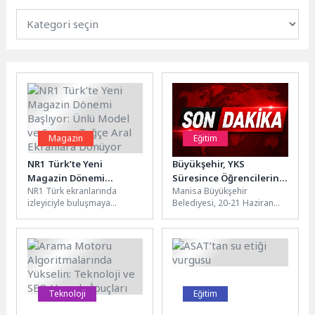
Magazin
Eğitim
NR1 Türk’te Yeni
Büyükşehir, YKS
Magazin Dönemi
Süresince Öğrencilerin
NR1 Türk ekranlarında
Manisa Büyükşehir
Başlıyor: Ünlü Model ve
Yanında
izleyiciyle buluşmaya
Belediyesi, 20-21 Haziran
Sunucu Tuğçe Aral
hazırlanan yeni magazin
tarihlerinde
Ekranlara Dönüyor
programının sunucusu ünlü
gerçekleştirilecek
model ve sunucu Tuğçe...
Yükseköğretim Kurumları
Sınavı (YKS) süresince
öğrencilerin ve ailelerinin...
Teknoloji
Eğitim