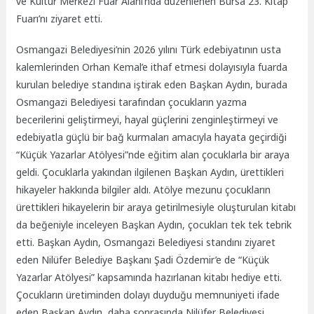
ve Kültür Merkezi Fuar Alanı’nda düzenlenen Bursa 23. Kitap
Fuarı’nı ziyaret etti.
Osmangazi Belediyesi’nin 2026 yılını Türk edebiyatının usta
kalemlerinden Orhan Kemal’e ithaf etmesi dolayısıyla fuarda
kurulan belediye standına iştirak eden Başkan Aydın, burada
Osmangazi Belediyesi tarafından çocukların yazma
becerilerini geliştirmeyi, hayal güçlerini zenginleştirmeyi ve
edebiyatla güçlü bir bağ kurmaları amacıyla hayata geçirdiği
“Küçük Yazarlar Atölyesi”nde eğitim alan çocuklarla bir araya
geldi. Çocuklarla yakından ilgilenen Başkan Aydın, ürettikleri
hikayeler hakkında bilgiler aldı. Atölye mezunu çocukların
ürettikleri hikayelerin bir araya getirilmesiyle oluşturulan kitabı
da beğeniyle inceleyen Başkan Aydın, çocukları tek tek tebrik
etti. Başkan Aydın, Osmangazi Belediyesi standını ziyaret
eden Nilüfer Belediye Başkanı Şadi Özdemir’e de “Küçük
Yazarlar Atölyesi” kapsamında hazırlanan kitabı hediye etti.
Çocukların üretiminden dolayı duyduğu memnuniyeti ifade
eden Başkan Aydın, daha sonrasında Nilüfer Belediyesi