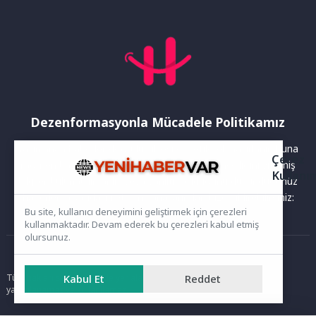
Dezenformasyonla Mücadele Politikamız
Yayınlanan haberler doğruluk ilkesi gözetilerek hazırlanır. Buna
Çerez
rağmen bazı içeriklerde eksik, hatalı veya güncelliğini yitirmiş
Kullanı
bilgiler bulunabilir.Yanlış veya yanıltıcı olduğunu düşündüğünüz
haberleri aşağıdaki iletişim kanallarından bize bildirebilirsiniz:
Bu site, kullanıcı deneyimini geliştirmek için çerezleri
kullanmaktadır. Devam ederek bu çerezleri kabul etmiş
olursunuz.
Ana Sayfa
Kabul Et
Reddet
Tüm hakları saklıdır. Sitede yer alan içerikler izinsiz kopyalanamaz,
yayımlanamaz ve kullanılamaz.