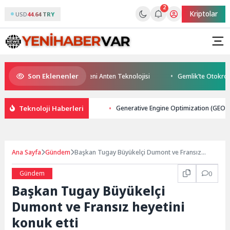
2
Kriptolar
USD
44.64 TRY
Son Eklenenler
ı İhtiyacına Vodafone’dan Yeni Anten Teknolojisi
Gemlik’te Otokros Hey
Teknoloji Haberleri
Generative Engine Optimization (GEO) 20
Ana Sayfa
Gündem
Başkan Tugay Büyükelçi Dumont ve Fransız
heyetini konuk etti
Gündem
0
Başkan Tugay Büyükelçi
Dumont ve Fransız heyetini
konuk etti