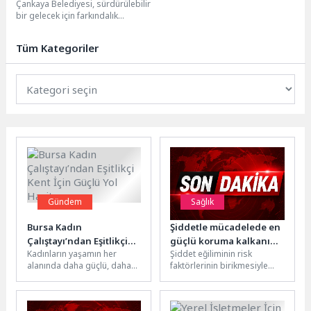
Çankaya Belediyesi, sürdürülebilir
bir gelecek için farkındalık
çalışmalarına hız kesmeden
devam ediyor. İklim Değişikliği
Tüm Kategoriler
ve...
Gündem
Sağlık
Bursa Kadın
Şiddetle mücadelede en
Çalıştayı’ndan Eşitlikçi
güçlü koruma kalkanı
Kadınların yaşamın her
Şiddet eğiliminin risk
Kent İçin Güçlü Yol
ailede kuruluyor
alanında daha güçlü, daha
faktörlerinin birikmesiyle
Haritası
görünür ve daha etkin
oluştuğuna dikkat çeken
olması için çalışmalarını
İstanbul Atlas Üniversitesi
kararlılıkla...
İnsan ve Toplum Bilimleri...