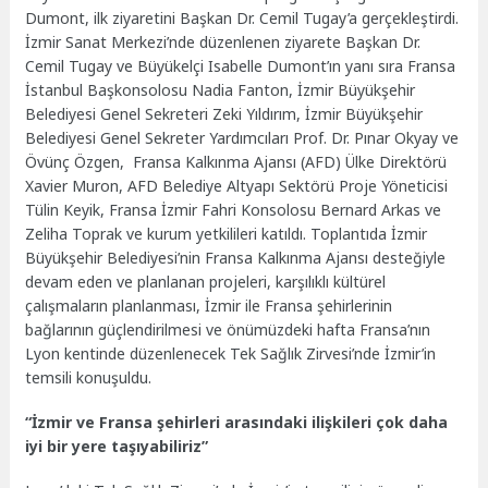
Dumont, ilk ziyaretini Başkan Dr. Cemil Tugay’a gerçekleştirdi.
İzmir Sanat Merkezi’nde düzenlenen ziyarete Başkan Dr.
Cemil Tugay ve Büyükelçi Isabelle Dumont’ın yanı sıra Fransa
İstanbul Başkonsolosu Nadia Fanton, İzmir Büyükşehir
Belediyesi Genel Sekreteri Zeki Yıldırım, İzmir Büyükşehir
Belediyesi Genel Sekreter Yardımcıları Prof. Dr. Pınar Okyay ve
Övünç Özgen, Fransa Kalkınma Ajansı (AFD) Ülke Direktörü
Xavier Muron, AFD Belediye Altyapı Sektörü Proje Yöneticisi
Tülin Keyik, Fransa İzmir Fahri Konsolosu Bernard Arkas ve
Zeliha Toprak ve kurum yetkilileri katıldı. Toplantıda İzmir
Büyükşehir Belediyesi’nin Fransa Kalkınma Ajansı desteğiyle
devam eden ve planlanan projeleri, karşılıklı kültürel
çalışmaların planlanması, İzmir ile Fransa şehirlerinin
bağlarının güçlendirilmesi ve önümüzdeki hafta Fransa’nın
Lyon kentinde düzenlenecek Tek Sağlık Zirvesi’nde İzmir’in
temsili konuşuldu.
“İzmir ve Fransa şehirleri arasındaki ilişkileri çok daha
iyi bir yere taşıyabiliriz”