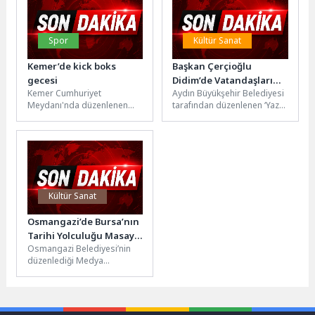
Spor
Kültür Sanat
Kemer’de kick boks
Başkan Çerçioğlu
gecesi
Didim’de Vatandaşları
Kemer Cumhuriyet
Aydın Büyükşehir Belediyesi
‘Yaz Konseri’ ile
Meydanı'nda düzenlenen
tarafından düzenlenen ‘Yaz
Buluşturdu
etkinliğe, Kemer Belediye
Konserleri’ sürüyor. Kentin
Başkanı Necati Topaloğlu,
dört bir yanında düzenlenen
Kemer Belediye Başkan
etkinliklerin şimdiki...
Yardımcısı Semih...
Kültür Sanat
Osmangazi’de Bursa’nın
Tarihi Yolculuğu Masaya
Osmangazi Belediyesi’nin
Yatırıldı
düzenlediği Medya
Buluşmaları’nda konuşan
deneyimli gazeteci Dr. Murat
Kuter, Bursa’nın tarihsel
mirası, sanayi...