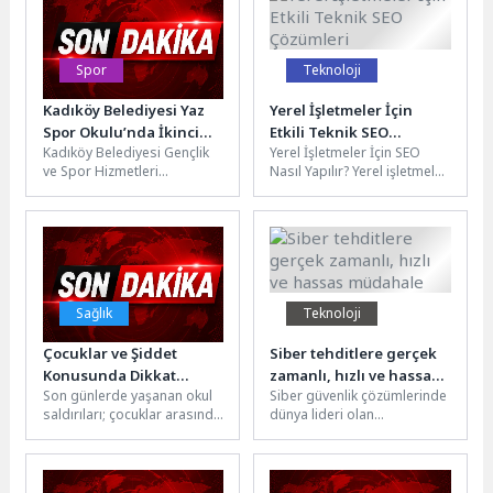
Spor
Teknoloji
Kadıköy Belediyesi Yaz
Yerel İşletmeler İçin
Spor Okulu’nda İkinci
Etkili Teknik SEO
Kadıköy Belediyesi Gençlik
Yerel İşletmeler İçin SEO
Dönem Başladı
Çözümleri
ve Spor Hizmetleri
Nasıl Yapılır? Yerel işletmeler
Müdürlüğü tarafından
için SEO (arama motoru
düzenlenen Yaz Spor Okulu,
optimizasyonu), müşterilerin
bu yaz da...
bölgesel...
Sağlık
Teknoloji
Çocuklar ve Şiddet
Siber tehditlere gerçek
Konusunda Dikkat
zamanlı, hızlı ve hassas
Son günlerde yaşanan okul
Siber güvenlik çözümlerinde
Edilmesi Gerekenler
müdahale
saldırıları; çocuklar arasında
dünya lideri olan
şiddet, akran zorbalığı ve
ESET, continuous
uyum problemlerini yeniden
compromise
gündeme...
assessment (CCA) alanında
lider olan Lumu ile yeni...