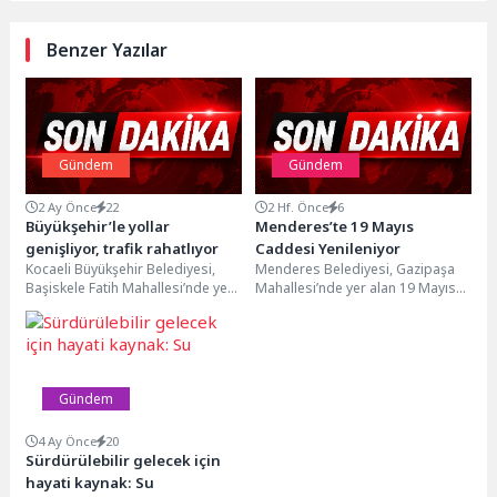
Benzer Yazılar
Gündem
Gündem
2 Ay Önce
22
2 Hf. Önce
6
Büyükşehir’le yollar
Menderes’te 19 Mayıs
genişliyor, trafik rahatlıyor
Caddesi Yenileniyor
Kocaeli Büyükşehir Belediyesi,
Menderes Belediyesi, Gazipaşa
Başiskele Fatih Mahallesi’nde yer
Mahallesi’nde yer alan 19 Mayıs
alan Hoca Ahmet Yesevi
Caddesi’ni yenileyerek yeniden
Caddesi’nde 2. etap yol...
kilit parke döşüyor.Menderes
Belediyesi’nde...
Gündem
4 Ay Önce
20
Sürdürülebilir gelecek için
hayati kaynak: Su