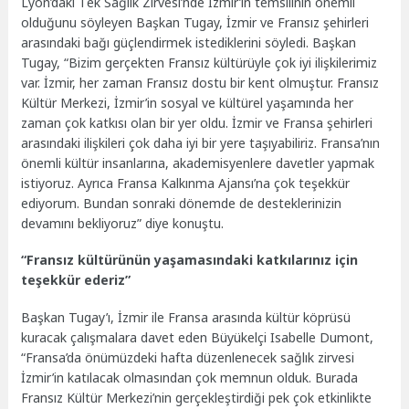
Lyon’daki Tek Sağlık Zirvesi’nde İzmir’in temsilinin önemli
olduğunu söyleyen Başkan Tugay, İzmir ve Fransız şehirleri
arasındaki bağı güçlendirmek istediklerini söyledi. Başkan
Tugay, “Bizim gerçekten Fransız kültürüyle çok iyi ilişkilerimiz
var. İzmir, her zaman Fransız dostu bir kent olmuştur. Fransız
Kültür Merkezi, İzmir’in sosyal ve kültürel yaşamında her
zaman çok katkısı olan bir yer oldu. İzmir ve Fransa şehirleri
arasındaki ilişkileri çok daha iyi bir yere taşıyabiliriz. Fransa’nın
önemli kültür insanlarına, akademisyenlere davetler yapmak
istiyoruz. Ayrıca Fransa Kalkınma Ajansı’na çok teşekkür
ediyorum. Bundan sonraki dönemde de desteklerinizin
devamını bekliyoruz” diye konuştu.
“Fransız kültürünün yaşamasındaki katkılarınız için
teşekkür ederiz”
Başkan Tugay’ı, İzmir ile Fransa arasında kültür köprüsü
kuracak çalışmalara davet eden Büyükelçi Isabelle Dumont,
“Fransa’da önümüzdeki hafta düzenlenecek sağlık zirvesi
İzmir’in katılacak olmasından çok memnun olduk. Burada
Fransız Kültür Merkezi’nin gerçekleştirdiği pek çok etkinlikte