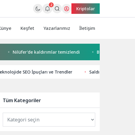
2
Kriptolar
Künye
Keşfet
Yazarlarımız
İletişim
lüfer’de kaldırımlar temizlendi
Başkan Pekyatırmacı’dan Es
eknolojide SEO İpuçları ve Trendler
Saldırganlar yayılma s
Tüm Kategoriler