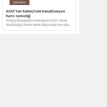
Gündem
ASAT’tan Kaleiçi’nde kanalizasyon
hattı temizliği
Antalya Büyükşehir Belediyesi ASAT Genel
Müdürlüğü, kentin tarihi dokusuyla öne çıkan
Kaleiçi sokaklarında 10 kilometrelik...