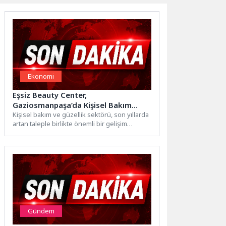
Ekonomi
Eşsiz Beauty Center,
Gaziosmanpaşa’da Kişisel Bakım
Trendlerine Yön Veriyor
Kişisel bakım ve güzellik sektörü, son yıllarda
artan taleple birlikte önemli bir gelişim
gösterirken, danışanların...
Gündem