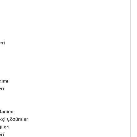
eri
nımı
ri
lanımı
ikçi Çözümler
ileri
ri