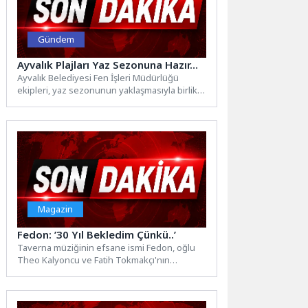
Gündem
Ayvalık Plajları Yaz Sezonuna Hazır…
Ayvalık Belediyesi Fen İşleri Müdürlüğü
ekipleri, yaz sezonunun yaklaşmasıyla birlikte
kent genelindeki plajlarda hazırlık
çalışmalarına...
Magazin
Fedon: ’30 Yıl Bekledim Çünkü..’
Taverna müziğinin efsane ismi Fedon, oğlu
Theo Kalyoncu ve Fatih Tokmakçı'nın
işletmeciliğini yaptığı Zorba Taverna'da...