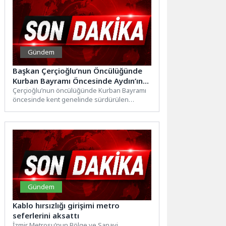
Gündem
Başkan Çerçioğlu’nun Öncülüğünde
Kurban Bayramı Öncesinde Aydın’ın
Dört Bir Yanında Çalışmalar Sürüyor
Çerçioğlu’nun öncülüğünde Kurban Bayramı
öncesinde kent genelinde sürdürülen
çalışmalar aralıksız devam ediyor. Çalışmalar
kapsamında, Aydın...
Gündem
Kablo hırsızlığı girişimi metro
seferlerini aksattı
İzmir Metrosu’nun Bölge ve Sanayi