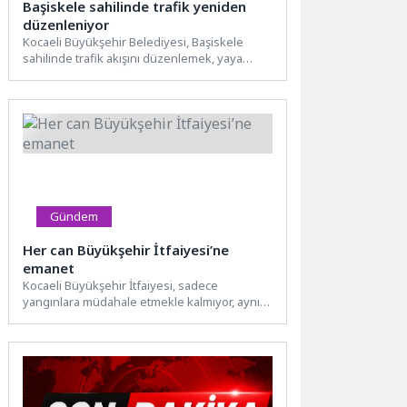
Başiskele sahilinde trafik yeniden
düzenleniyor
Kocaeli Büyükşehir Belediyesi, Başiskele
sahilinde trafik akışını düzenlemek, yaya
güvenliğini artırmak ve otopark sorununa
çözüm...
Gündem
Her can Büyükşehir İtfaiyesi’ne
emanet
Kocaeli Büyükşehir İtfaiyesi, sadece
yangınlara müdahale etmekle kalmıyor, aynı
zamanda yardıma muhtaç hayvanların da
yardımına...