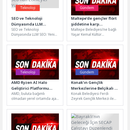
Teknoloji
Gündem
SEO ve Teknoloji
Maltepe’de gençler flört
Dünyasında LLM
şiddetine karşı
SEO ve Teknoloji
Maltepe Belediyesi’ne bağlı
Seo’nun Etkileyici
bilinçlendirildi
Dünyasında LLM SEO: Yeni
Yaşar Kemal Kültür
Yükselişi
Bir Yükseliş LLM SEO, son
Merkezi’nde LGS
yıllarda SEO ve...
öğrencilerine yönelik “Flört
Şiddeti” paneli gerçekleşti.
Panelde,...
Teknoloji
Gündem
AMD Ryzen AI Halo
Konak’ın Gençlik
Geliştirici Platformu
Merkezlerine Belçikalı ve
AMD, buluta bağımlı
Konak Belediyesi Ferdi
ABD’de Satışa Sunuldu
Kıbrıslı gençlerden tam
olmadan yerel ortamda ajan
Zeyrek Gençlik Merkezi ile
not
tabanlı (agentic) yapay zekâ
Alsancak Türkan Saylan
iş akışları geliştirmek, test...
Kültür Merkezi içerisinde
bulunan Gençlik...