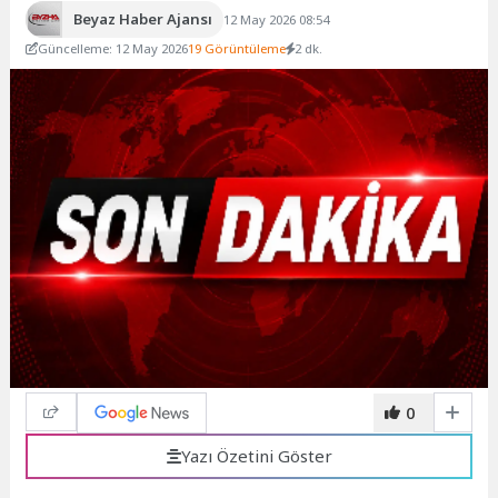
Beyaz Haber Ajansı
12 May 2026 08:54
Güncelleme: 12 May 2026
19 Görüntüleme
2 dk.
0
Yazı Özetini Göster