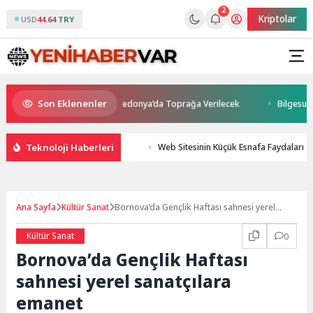
2
Kriptolar
USD
44.64 TRY
Son Eklenenler
tını Kaybetti: Kuzey Makedonya’da Toprağa Verilecek
Bilgesu Erenus
Teknoloji Haberleri
Web Sitesinin Küçük Esnafa Faydaları
Ana Sayfa
Kültür Sanat
Bornova’da Gençlik Haftası sahnesi yerel
sanatçılara emanet
Kültür Sanat
0
Bornova’da Gençlik Haftası
sahnesi yerel sanatçılara
emanet