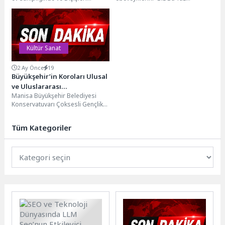
uçurdu
Bakanlığı koordinasyonunda
Kütüphanedeyiz” projesi
düzenlenen “DIPSKIDS United in
kapsamında kütüphanelerde
the Skies...
ağırlıyor. Çocukların okula...
Kültür Sanat
2 Ay Önce
19
Büyükşehir’in Koroları Ulusal
ve Uluslararası
Manisa Büyükşehir Belediyesi
Festivallerden Ödüllerle
Konservatuvarı Çoksesli Gençlik
Döndü
Korosu ve Çocuk Korosu,
katıldıkları ulusal ve uluslararası
Tüm Kategoriler
festivallerde...