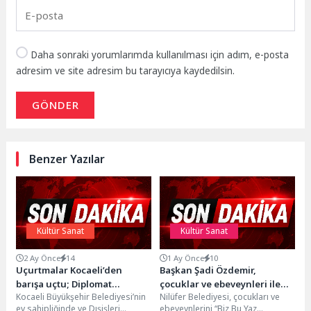
Daha sonraki yorumlarımda kullanılması için adım, e-posta
adresim ve site adresim bu tarayıcıya kaydedilsin.
GÖNDER
Benzer Yazılar
Kültür Sanat
Kültür Sanat
2 Ay Önce
14
1 Ay Önce
10
Uçurtmalar Kocaeli’den
Başkan Şadi Özdemir,
barışa uçtu; Diplomat
çocuklar ve ebeveynleri ile
Kocaeli Büyükşehir Belediyesi’nin
Nilüfer Belediyesi, çocukları ve
çocukları “Barış” için uçurtma
kütüphane buluştu
ev sahipliğinde ve Dışişleri
ebeveynlerini “Biz Bu Yaz