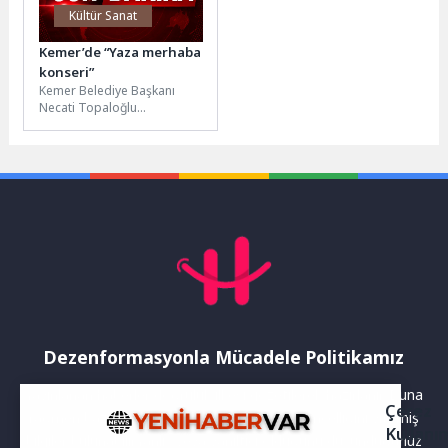
Kültür Sanat
Kemer’de “Yaza merhaba
konseri”
Kemer Belediye Başkanı
Necati Topaloğlu
öncülüğünde kurulan Kemer
Belediyesi Cumhuriyet
Orkestrası tarafından "Yaza
merhaba konseri"...
Dezenformasyonla Mücadele Politikamız
Yayınlanan haberler doğruluk ilkesi gözetilerek hazırlanır. Buna
Çerez
rağmen bazı içeriklerde eksik, hatalı veya güncelliğini yitirmiş
Kullanı
bilgiler bulunabilir.Yanlış veya yanıltıcı olduğunu düşündüğünüz