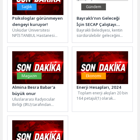
Sağlık
Gündem
Psikologlar görünmeyen
Bayraklı’nın Geleceği
dengeyi kuruyor!
İçin SECAP Çalıştayı
Üsküdar Üniversitesi
Bayraklı Belediyesi, kentin
Düzenlendi
NPİSTANBUL Hastanesi
sürdürülebilir geleceğini
Klinik Psikolog Özgenur
şekillendirmek amacıyla
Taşkın, 10 Mayıs Psikologlar
Sürdürülebilir Enerji ve İklim
Günü kapsamında
Eylem Planı (SECAP)
psikologların ruh...
kapsamında...
Magazin
Ekonomi
Almina Besra Babar’a
Enerji Hesapları, 2024
Toplam enerji akışları 20 bin
büyük onur
164 petajul(1) olarak
Uluslararası Radyocular
hesaplandıFiziksel enerji
Birliği (IRU) tarafından
akış hesapları çalışmasına
düzenlenen 13. Uluslararası
göre, 2024 yılında...
Alkışı Hakedenler Ödülleri,
İstanbul’daki Kazlıçeşme
Sanat’ta
gerçekleştirildi.Sanat,...