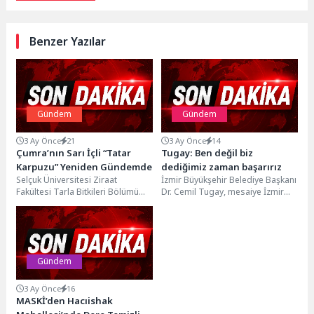
Benzer Yazılar
Gündem
Gündem
3 Ay Önce
21
3 Ay Önce
14
Çumra’nın Sarı İçli “Tatar
Tugay: Ben değil biz
Karpuzu” Yeniden Gündemde
dediğimiz zaman başarırız
Selçuk Üniversitesi Ziraat
İzmir Büyükşehir Belediye Başkanı
Fakültesi Tarla Bitkileri Bölümü
Dr. Cemil Tugay, mesaiye İzmir
Öğretim Üyesi Prof. Dr. Ramazan
Metrosu’nun personeliyle
Acar, Çumra’nın Fethiye...
buluşarak başladı. İzmir
Büyükşehir...
Gündem
3 Ay Önce
16
MASKİ’den Hacıishak