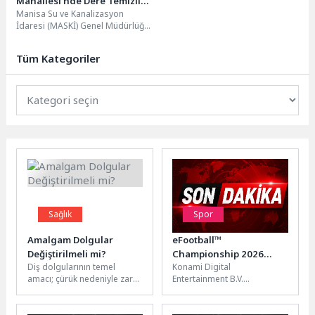
Mahallesi’nde Dere Temizliği
Manisa Su ve Kanalizasyon
Seferberliği
İdaresi (MASKİ) Genel Müdürlüğü
ekipleri, Akhisar ilçesine bağlı
Hacıishak Mahallesi’nde dere...
Tüm Kategoriler
Sağlık
Spor
Amalgam Dolgular
eFootball™
Değiştirilmeli mi?
Championship 2026
Diş dolgularının temel
Konami Digital
Dünya Finalleri,
amacı; çürük nedeniyle zarar
Entertainment B.V.
eFootball™ Dünya
gören diş dokusunu
(KONAMI), bugün yaptığı
Festivali sırasında
onarmak, çiğneme
açıklamayla, dünyanın en iyi
Tayland’ın Bangkok
fonksiyonunu korumak ve...
eFootball™ oyuncularının