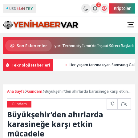
2
Kriptolar
USD
44.64 TRY
Son Eklenenler
nde Teknoloji Üssü Yükseliyor: Technocity İzmir’de İnşaat Süreci Başladı
Teknoloji Haberleri
Her yaşam tarzına uyan Samsung Galaxy Z
Ana Sayfa
Gündem
Büyükşehir’den ahırlarda karasineğe karşı etkin
mücadele
Gündem
0
Büyükşehir’den ahırlarda
karasineğe karşı etkin
mücadele