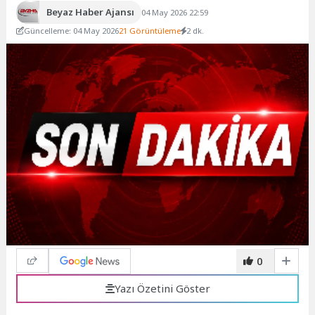
Beyaz Haber Ajansı
04 May 2026 22:59
Güncelleme: 04 May 2026
21 Görüntüleme
2 dk.
0
Yazı Özetini Göster