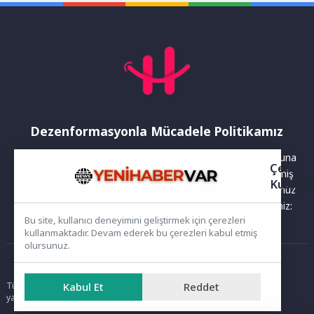
Caddesi...
Dezenformasyonla Mücadele Politikamız
Yayınlanan haberler doğruluk ilkesi gözetilerek hazırlanır. Buna
Çerez
rağmen bazı içeriklerde eksik, hatalı veya güncelliğini yitirmiş
Kullanı
bilgiler bulunabilir.Yanlış veya yanıltıcı olduğunu düşündüğünüz
haberleri aşağıdaki iletişim kanallarından bize bildirebilirsiniz:
Bu site, kullanıcı deneyimini geliştirmek için çerezleri
kullanmaktadır. Devam ederek bu çerezleri kabul etmiş
olursunuz.
Ana Sayfa
Kabul Et
Reddet
Tüm hakları saklıdır. Sitede yer alan içerikler izinsiz kopyalanamaz,
yayımlanamaz ve kullanılamaz.