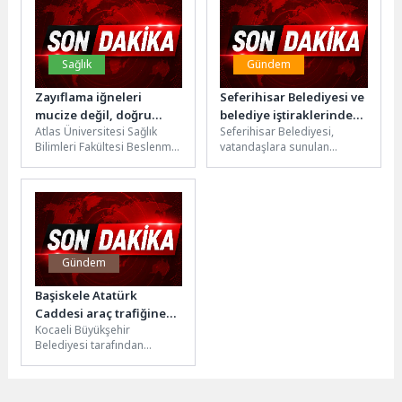
Sağlık
Gündem
Zayıflama iğneleri
Seferihisar Belediyesi ve
mucize değil, doğru
belediye iştiraklerinde
Atlas Üniversitesi Sağlık
Seferihisar Belediyesi,
tedavinin bir parçası
yeni ödeme dönemi
Bilimleri Fakültesi Beslenme
vatandaşlara sunulan
başladı
ve Diyetetik Bölümü'nden Dr.
hizmetlerde ödeme
Öğr. Üyesi Gülen Ecem
süreçlerini daha hızlı, güvenli
Kalkan,...
ve düzenli hale getirmek
amacıyla...
Gündem
Başiskele Atatürk
Caddesi araç trafiğine
Kocaeli Büyükşehir
kapatıldı
Belediyesi tarafından
yürütülen “Başiskele Kavşağı
Yapım İşi” hız kesmiyor. Bu
kapsamda Atatürk