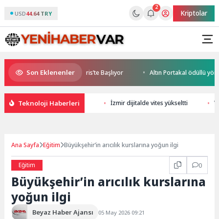
2
Kriptolar
USD
44.64 TRY
Son Eklenenler
e World Cup Heyecanı Paris’te Başlıyor
Altın Portakal ödüllü yönetmen
Teknoloji Haberleri
İzmir dijitalde vites yükseltti
W
Ana Sayfa
Eğitim
Büyükşehir’in arıcılık kurslarına yoğun ilgi
Eğitim
0
Büyükşehir’in arıcılık kurslarına
yoğun ilgi
Beyaz Haber Ajansı
05 May 2026 09:21