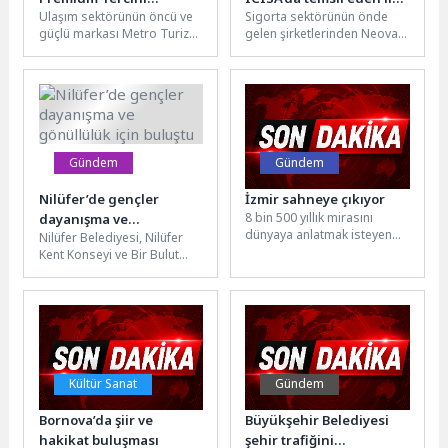
Ulaşım sektörünün öncü ve
Sigorta sektörünün önde
Neoplan Skyliner Oldu
şirket oldu
güçlü markası Metro Turizm,
gelen şirketlerinden Neova
iki adet NEOPLAN Skyliner
Sigorta, kredi sigortası ve
satın alarak filosunu...
kefalet alanında küresel
ölçekte 100...
Gündem
Gündem
Nilüfer’de gençler
İzmir sahneye çıkıyor
8 bin 500 yıllık mirasını
dayanışma ve
dünyaya anlatmak isteyen
Nilüfer Belediyesi, Nilüfer
gönüllülük için buluştu
İzmir, bu kez mutfağıyla
Kent Konseyi ve Bir Bulut
vitrine çıkıyor. Başkan...
Olsam Derneği iş birliğiyle
düzenlenen “Gönüllülük ve...
Kültür Sanat
Gündem
Bornova’da şiir ve
Büyükşehir Belediyesi
hakikat buluşması
şehir trafiğini