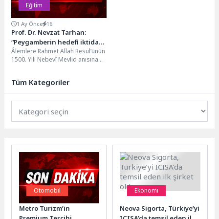
Eğitim
1 Ay Önce
16
Prof. Dr. Nevzat Tarhan:
“Peygamberin hedefi iktidar
Âlemlere Rahmet Allah Resul’ünün
değil, gönülleri inşa etmekti!”
1500. Yılı Nebevî Mevlid anısına
Üsküdar Üniversitesi ev
sahipliğinde düzenlenen
Tüm Kategoriler
“Nebevî...
Otomobil
Ekonomi
Metro Turizm’in
Neova Sigorta, Türkiye’yi
Premium Tercihi
ICISA’da temsil eden ilk