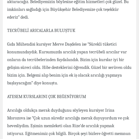
aktaracağız. Belediyemizin böylesine eğitim hizmetleri çok güzel. Bu
imkânları sağladığı için Büyükşehir Belediyemize çok teşekkür
ederiz” dedi.
TECRÜBELİ ARICALARLA BULUŞTUK
Gıda Mühendisi kursiyer Merve Daşdelen ise “Sürekli tüketici
konumundaydık. Kursumuzda arıcılık yapan tecrübeli arıcılar var
onların da tecrübelerinden faydalandık. Bizim için kurslar iyi bir
gelişim süreci oldu. Hibe desteklerini öğrendik. Güzel bir serüven oldu
bizim için. Belgemi alıp benim için ek iş olacak arıcılığı yapmaya
başlayacağım” diye konuştu.
ATESEM KURSLARINI ÇOK BEĞENİYORUM
Arıcılığa oldukça merak duyduğunu söyleyen kursiyer Irina
Morozova ise “Çok uzun süredir arıcılığa merak duyuyordum ve çok
hevesliydim. Eşimin memleketi olan Rize’de arıcılık yapmak
istiyoruz. Eğitmenimiz çok bilgili. Birçok şeyi bizlere öğretti memnun