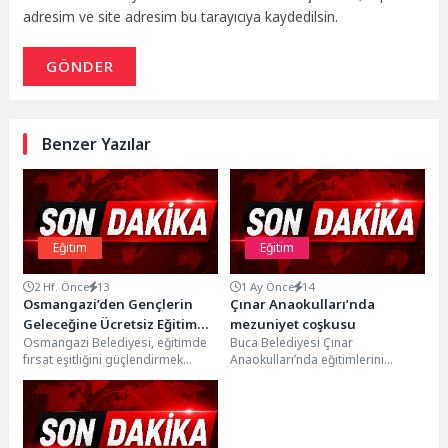
adresim ve site adresim bu tarayıcıya kaydedilsin.
GÖNDER
Benzer Yazılar
Eğitim
Eğitim
2 Hf. Önce
13
1 Ay Önce
14
Osmangazi’den Gençlerin
Çınar Anaokulları’nda
Geleceğine Ücretsiz Eğitim
mezuniyet coşkusu
Osmangazi Belediyesi, eğitimde
Buca Belediyesi Çınar
Desteği
fırsat eşitliğini güçlendirmek
Anaokulları’nda eğitimlerini
amacıyla Emek Yetenek Evi’nde
tamamlayan minikler, düzenlenen
yürüttüğü ücretsiz LGS hazırlık
mezuniyet töreninde unutulmaz
kurslarıyla...
bir gün yaşadı. Renkli...