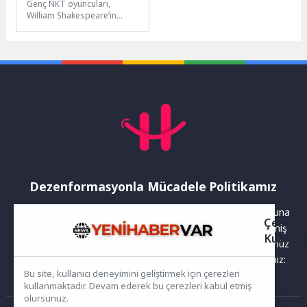
Genç NKT oyuncuları,
William Shakespeare’in
kaleme aldığı “Bir Yaz Gecesi
Rüyası” ile seyirci karşısına
çıktı....
Dezenformasyonla Mücadele Politikamız
Yayınlanan haberler doğruluk ilkesi gözetilerek hazırlanır. Buna
Çerez
rağmen bazı içeriklerde eksik, hatalı veya güncelliğini yitirmiş
Kullanı
bilgiler bulunabilir.Yanlış veya yanıltıcı olduğunu düşündüğünüz
haberleri aşağıdaki iletişim kanallarından bize bildirebilirsiniz:
Bu site, kullanıcı deneyimini geliştirmek için çerezleri
kullanmaktadır. Devam ederek bu çerezleri kabul etmiş
olursunuz.