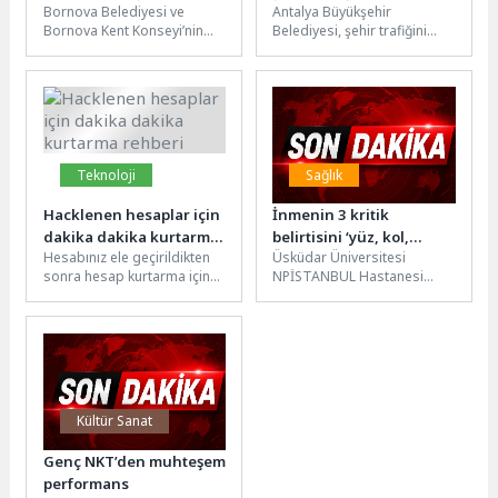
Bornova Belediyesi ve
Antalya Büyükşehir
rahatlatıyor
Bornova Kent Konseyi’nin
Belediyesi, şehir trafiğini
düzenlediği “Kent
rahatlatmak amacıyla yaptığı
Söyleşileri”nde Mayıs ayının
çalışmaları sürdürüyor. Bu
konuğu şair-yazar Ünal
kapsamda, İller Bankası
Ersözlü...
Kavşağı...
Teknoloji
Sağlık
Hacklenen hesaplar için
İnmenin 3 kritik
dakika dakika kurtarma
belirtisini ‘yüz, kol,
Hesabınız ele geçirildikten
Üsküdar Üniversitesi
rehberi
konuşma’ şifresiyle
sonra hesap kurtarma için
NPİSTANBUL Hastanesi
hatırlamak hayat
ne yaptığınız ve ne kadar
Nöroloji Uzmanı Dr. Celal
kurtarır!
hızlı davrandığınız çok...
Şalçini, 10 Mayıs Dünya İnme
Farkındalık Günü...
Kültür Sanat
Genç NKT’den muhteşem
performans