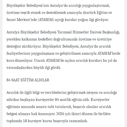
Büyükşehir Belediyesi’nin Antalya’da arıcılığı yaygınlaştırmak,
üretime teşvik etmek ve desteklemek amacıyla Atatürk Eğitim ve
Sanat Merkezi’nde (ATASEM) açtığı kurslar yoğun ilgi görüyor.
Antalya Büyükşehir Belediyesi Tarımsal Hizmetler Dairesi Başkanlığı,
yerelden kalkınma hedefleri doğrultusunda üretime ve üreticiye
desteğini sürdürüyor. Büyükşehir Belediyesi, Antalya’da arıcılık
faaliyetlerinin yaygınlaşması ve geliştirilmesi amacıyla ATASEM’lerde
kurs düzenliyor. Uncalı ATASEM’de açılan arıcılık kursları bu yıl da
vatandaşlardan büyük ilgi gördü.
84 SAAT EĞİTİM ALDILAR
Arıcılık ile ilgili bilgi ve tecrübelerini geliştirmek isteyen ve arıcılığa
sıfırdan başlayan kursiyerler 84 saatlik eğitim aldı. Kursiyerler
eğitimin sonunda sınava tabi tutularak, başarılı olanlar arıcılık
belgesi almaya hak kazanıyor. 2026 yılı ikinci dönem ile birlikte
toplamda 58 kursiyer kursu başarıyla tamamladı.