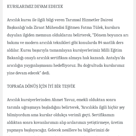
KURSLARIMIZ DEVAM EDECEK
Arıcılık kursu ile ilgili bilgi veren Tarımsal Hizmetler Dairesi
Başkanlığı’nda Ziraat Mühendisi Eğitmen Fatma Tülek, kurslara
duyulan ilgiden memnun olduklarını belirterek, “Dönem boyunca arı
bakımı ve modern arıcılık teknikleri gibi konularda 84 saatlik ders
aldılar. Kursu başarıyla tamamlayan kursiyerlerimiz Milli Eğitim
Bakanlığı onaylı arıcılık sertifikası almaya hak kazandı. Antalya’da
arıcılığın yaygınlaşmasını hedefliyoruz. Bu doğrultuda kurslarımız
yine devam edecek” dedi.
TOPRAĞA DÖNÜŞ İÇİN İYİ BİR TEŞVİK
Arıcılık kursiyerlerinden Ahmet Yavuz, emekli olduktan sonra
tarımla uğraşmaya başladığını belirterek, “Arıcılıkla ilgili hiçbir şey
bilmiyordum ama kurslar oldukça verimli geçti. Sertifikamızı
aldıktan sonra kovanlarımızı alıp arılarımızı yetiştirmeye, üretim
yapmaya başlayacağız. Gelecek nesillere bu bilgilerimizi de