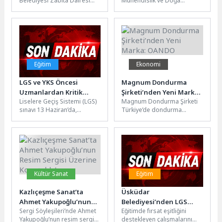
Belediyesi Zabıta Dairesi
Mühendislik ve Doğa
değiştiriyor!
Başkanlığı’na bağlı ekipler,
Bilimleri Fakültesi (MDBF)
kent genelinde yalnızca
Dekan Yardımcısı Prof. Dr.
denetim değil, vatandaş
Burhan Pektaş, geleceğin...
odaklı...
Eğitim
Ekonomi
LGS ve YKS Öncesi
Magnum Dondurma
Uzmanlardan Kritik
Şirketi’nden Yeni Marka:
Liselere Geçiş Sistemi (LGS)
Magnum Dondurma Şirketi
Uyarılar
OANDO
sınavı 13 Haziran’da,
Türkiye’de dondurma
Yükseköğretim Kurumları
alanındaki 36 yıllık
Sınavı (YKS) ise 20-21
uzmanlığını dondurma
Haziran tarihlerinde...
severler için yepyeni bir
markaya...
Kültür Sanat
Eğitim
Kazlıçeşme Sanat’ta
Üsküdar
Ahmet Yakupoğlu’nun
Belediyesi’nden LGS
Sergi Söyleşileri’nde Ahmet
Eğitimde fırsat eşitliğini
Resim Sergisi Üzerine
Tercih Döneminde
Yakupoğlu’nun resim sergisi
destekleyen çalışmalarını
Konuşuldu!
Ücretsiz Rehberlik