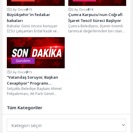
2 Ay Önce
19
2 Ay Önce
18
Büyükşehir’in fedakar
Çumra Karpuzu’nun Coğrafi
babaları
İşaret Tescil Süreci Başlıyor
Babalar Günü öncesi konuşan
Çumra Belediyesi, ilçenin önemli
İZSU çalışanları Erdal Kazık ve
tarımsal değerlerinden biri olan
Mustafa İnkaya, kent altyapısını
Çumra Karpuzu'nun coğrafi
ayakta tutmak...
işaretle tescillenmesi amacıyla
önemli...
Gündem
2 Ay Önce
15
“Vatandaş Soruyor, Başkan
Cevaplıyor” Programı
Selçuklu Belediye Başkanı Ahmet
Akıncılar, Dumlupınar ve
Pekyatırmacı, AK Parti Genel
Yazır Mahallelerinde
Merkez Yerel Yönetimler
Gerçekleştirildi
Başkanlığı tarafından yürütülen ve
Tüm Kategoriler
vatandaşlarla yöneticiler...