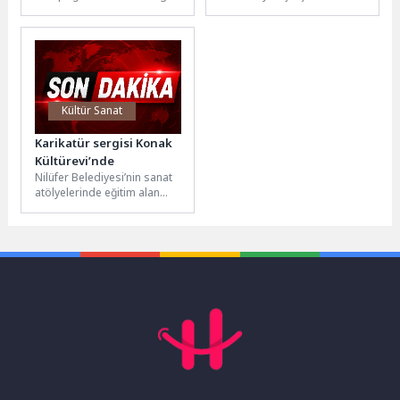
“Bir Hezarfenin İzleri”
sürdüren Üsküdar
Desteği
hakkında konuşuldu.
Belediyesi, Liselere Geçiş
Serginin küratörü Erkan
Sistemi (LGS) tercih
Doğanay’ın...
döneminde öğrencilerin...
Kültür Sanat
Karikatür sergisi Konak
Kültürevi’nde
Nilüfer Belediyesi’nin sanat
atölyelerinde eğitim alan
çocuk kursiyerlerin yıl
boyunca ürettiği karikatürler,
Konak Kültürevi’nde
düzenlenen...