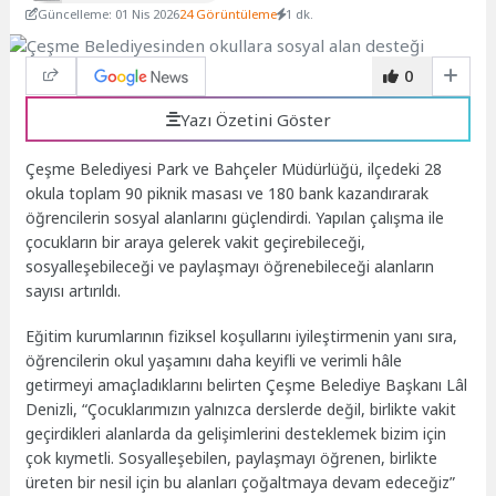
Güncelleme: 01 Nis 2026
24 Görüntüleme
1 dk.
0
Yazı Özetini Göster
Çeşme Belediyesi Park ve Bahçeler Müdürlüğü, ilçedeki 28
okula toplam 90 piknik masası ve 180 bank kazandırarak
öğrencilerin sosyal alanlarını güçlendirdi. Yapılan çalışma ile
çocukların bir araya gelerek vakit geçirebileceği,
sosyalleşebileceği ve paylaşmayı öğrenebileceği alanların
sayısı artırıldı.
Eğitim kurumlarının fiziksel koşullarını iyileştirmenin yanı sıra,
öğrencilerin okul yaşamını daha keyifli ve verimli hâle
getirmeyi amaçladıklarını belirten Çeşme Belediye Başkanı Lâl
Denizli, “Çocuklarımızın yalnızca derslerde değil, birlikte vakit
geçirdikleri alanlarda da gelişimlerini desteklemek bizim için
çok kıymetli. Sosyalleşebilen, paylaşmayı öğrenen, birlikte
üreten bir nesil için bu alanları çoğaltmaya devam edeceğiz”