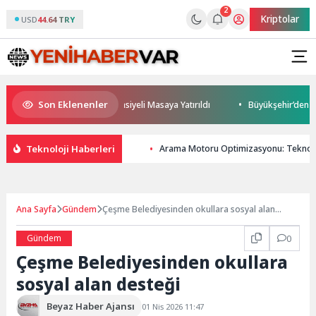
2
Kriptolar
USD
44.64 TRY
Son Eklenenler
 Geleceği ve Yatırım Potansiyeli Masaya Yatırıldı
Büyükşehir’den Darıc
Teknoloji Haberleri
Arama Motoru Optimizasyonu: Teknoloj
Ana Sayfa
Gündem
Çeşme Belediyesinden okullara sosyal alan
desteği
Gündem
0
Çeşme Belediyesinden okullara
sosyal alan desteği
Beyaz Haber Ajansı
01 Nis 2026 11:47