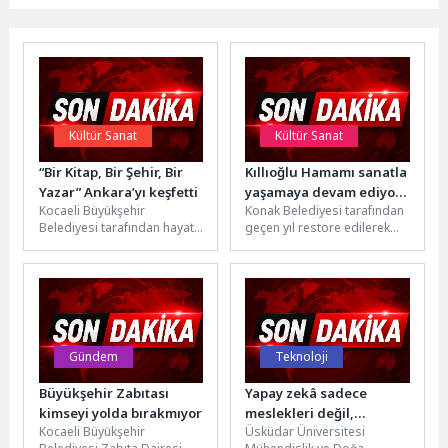
Kültür Sanat
Kültür Sanat
“Bir Kitap, Bir Şehir, Bir
Kıllıoğlu Hamamı sanatla
Yazar” Ankara’yı keşfetti
yaşamaya devam ediyor:
Kocaeli Büyükşehir
Konak Belediyesi tarafından
“Görünmeyen Formlar”
Belediyesi tarafından hayata
geçen yıl restore edilerek
sergisi açıldı
geçirilen “Bir Kitap, Bir Şehir,
kentin kültür ve sanat
Bir Yazar Projesi”,
yaşamına kazandırılan Tarihi
edebiyatseverleri
Kıllıoğlu...
okudukları...
Gündem
Teknoloji
Büyükşehir Zabıtası
Yapay zekâ sadece
kimseyi yolda bırakmıyor
meslekleri değil,
Kocaeli Büyükşehir
Üsküdar Üniversitesi
mühendisliği de