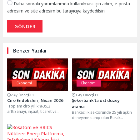
Daha sonraki yorumlarımda kullanılması için adım, e-posta
adresim ve site adresim bu tarayıcıya kaydedilsin.
GÖNDER
Benzer Yazılar
Ekonomi
Ekonomi
2 Ay Önce
18
1 Ay Önce
11
Ciro Endeksleri, Nisan 2026
Şekerbank’ta üst düzey
Toplam ciro yıllık %35,2
atama
arttıSanayi, inşaat, ticaret ve
Bankacılık sektöründe 25 yılı aşkın
hizmet sektörleri toplamında ciro
deneyime sahip olan Burak
endeksi (2021=100), 2026...
Somer, Şekerbank Finansal
Piyasalardan Sorumlu Genel...