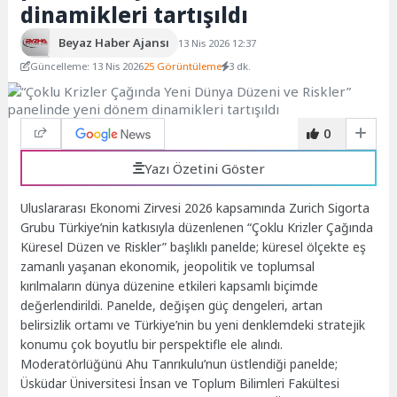
dinamikleri tartışıldı
Beyaz Haber Ajansı
13 Nis 2026 12:37
Güncelleme: 13 Nis 2026
25 Görüntüleme
3 dk.
0
Yazı Özetini Göster
Uluslararası Ekonomi Zirvesi 2026 kapsamında Zurich Sigorta
Grubu Türkiye’nin katkısıyla düzenlenen “Çoklu Krizler Çağında
Küresel Düzen ve Riskler” başlıklı panelde; küresel ölçekte eş
zamanlı yaşanan ekonomik, jeopolitik ve toplumsal
kırılmaların dünya düzenine etkileri kapsamlı biçimde
değerlendirildi. Panelde, değişen güç dengeleri, artan
belirsizlik ortamı ve Türkiye’nin bu yeni denklemdeki stratejik
konumu çok boyutlu bir perspektifle ele alındı.
Moderatörlüğünü Ahu Tanrıkulu’nun üstlendiği panelde;
Üsküdar Üniversitesi İnsan ve Toplum Bilimleri Fakültesi