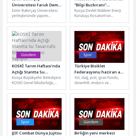
Üniversitesi Faruk Demir
“Bilgi Buzkıranı”
İzmir Bakırçay Üniversitesi
Rusya Devlet Nükleer Enerji
Camii İbadete Açıldı
Projesinin Kazananları
yerleşkesinde yapımı
Kuruluşu Rosatom’un
Belli Oldu
tamamlanan İzmir Bakırçay
desteğiyle bu yıl 7’ncisi
Üniversitesi Faruk Demir
düzenlenen uluslararası
Camii, İzmir Valisi Dr....
bilim ve eğitim...
Gündem
Spor
KOSKİ Tarım Haftası’nda
Türkiye Bisiklet
Açtığı Stantta Su
Federasyonu haziran ayı
Konya Büyükşehir Belediyesi
Yol, dağ, pist, gran fondo,
Tasarrufu
takvimi
KOSKİ Genel Müdürlüğü,
downhill, enduro ve
Bilgilendirmesi Yapıyor
Tarım Haftası dolayısıyla
parabisiklet disiplinlerinde
Kültürpark’ta bilgilendirme
Avrupa ve Balkan
standı kurdu. Vatandaşların
Şampiyonaları, Dünya...
yoğun...
Spor
Gündem
JJIF Combat Dünya Jujitsu
Birliğin yeni merkezi