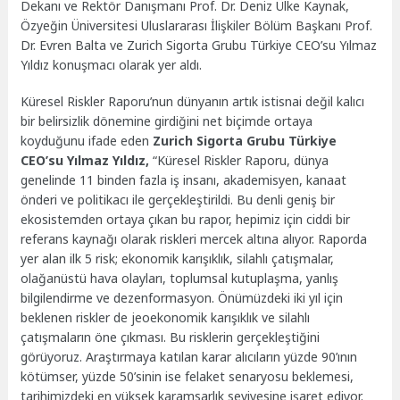
Dekanı ve Rektör Danışmanı Prof. Dr. Deniz Ülke Kaynak,
Özyeğin Üniversitesi Uluslararası İlişkiler Bölüm Başkanı Prof.
Dr. Evren Balta ve Zurich Sigorta Grubu Türkiye CEO’su Yılmaz
Yıldız konuşmacı olarak yer aldı.
Küresel Riskler Raporu’nun dünyanın artık istisnai değil kalıcı
bir belirsizlik dönemine girdiğini net biçimde ortaya
koyduğunu ifade eden
Zurich Sigorta Grubu Türkiye
CEO’su Yılmaz Yıldız,
“Küresel Riskler Raporu, dünya
genelinde 11 binden fazla iş insanı, akademisyen, kanaat
önderi ve politikacı ile gerçekleştirildi. Bu denli geniş bir
ekosistemden ortaya çıkan bu rapor, hepimiz için ciddi bir
referans kaynağı olarak riskleri mercek altına alıyor. Raporda
yer alan ilk 5 risk; ekonomik karışıklık, silahlı çatışmalar,
olağanüstü hava olayları, toplumsal kutuplaşma, yanlış
bilgilendirme ve dezenformasyon. Önümüzdeki iki yıl için
beklenen riskler de jeoekonomik karışıklık ve silahlı
çatışmaların öne çıkması. Bu risklerin gerçekleştiğini
görüyoruz. Araştırmaya katılan karar alıcıların yüzde 90’ının
kötümser, yüzde 50’sinin ise felaket senaryosu beklemesi,
tarihimizdeki en yüksek karamsarlık seviyesine işaret ediyor.