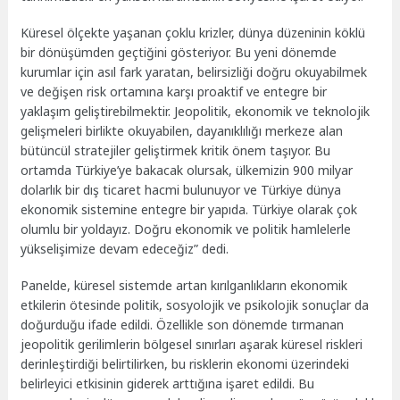
Küresel ölçekte yaşanan çoklu krizler, dünya düzeninin köklü
bir dönüşümden geçtiğini gösteriyor. Bu yeni dönemde
kurumlar için asıl fark yaratan, belirsizliği doğru okuyabilmek
ve değişen risk ortamına karşı proaktif ve entegre bir
yaklaşım geliştirebilmektir. Jeopolitik, ekonomik ve teknolojik
gelişmeleri birlikte okuyabilen, dayanıklılığı merkeze alan
bütüncül stratejiler geliştirmek kritik önem taşıyor. Bu
ortamda Türkiye’ye bakacak olursak, ülkemizin 900 milyar
dolarlık bir dış ticaret hacmi bulunuyor ve Türkiye dünya
ekonomik sistemine entegre bir yapıda. Türkiye olarak çok
olumlu bir yoldayız. Doğru ekonomik ve politik hamlelerle
yükselişimize devam edeceğiz” dedi.
Panelde, küresel sistemde artan kırılganlıkların ekonomik
etkilerin ötesinde politik, sosyolojik ve psikolojik sonuçlar da
doğurduğu ifade edildi. Özellikle son dönemde tırmanan
jeopolitik gerilimlerin bölgesel sınırları aşarak küresel riskleri
derinleştirdiği belirtilirken, bu risklerin ekonomi üzerindeki
belirleyici etkisinin giderek arttığına işaret edildi. Bu