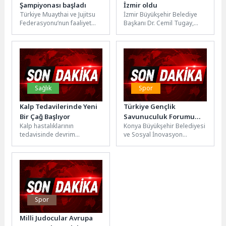
Şampiyonası başladı
İzmir oldu
Türkiye Muaythai ve Jujitsu
İzmir Büyükşehir Belediye
Federasyonu’nun faaliyet
Başkanı Dr. Cemil Tugay,
programında yer alan JJIF
Türkiye Sağlıklı Kentler
Combat Dünya Jujitsu
Birliği’nin 45’inci Olağan
Şampiyonası Kemer’de...
Meclis Toplantısı’nda,...
Sağlık
Spor
Kalp Tedavilerinde Yeni
Türkiye Gençlik
Bir Çağ Başlıyor
Savunuculuk Forumu
Kalp hastalıklarının
Konya Büyükşehir Belediyesi
Konya’da Gençleri Bir
tedavisinde devrim
ve Sosyal İnovasyon
Araya Getirecek
niteliğinde yeniliklerin
Ajansı’mızın paydaşları
olacağı bir çağa girdik.
arasında yer aldığı Türkiye
Uzmanlara göre, artık risk
Gençlik Savunuculuk
tahmininden...
Forumu,...
Spor
Milli Judocular Avrupa