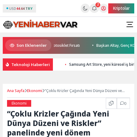
2
Kriptolar
USD
44.64 TRY
Son Eklenenler
ustos’ta Kaçırılmayacak Motosiklet Fırsatı
Başkan Altay, Genç KOMEK Ak
Teknoloji Haberleri
Samsung Art Store, yeni küresel iş birl
Ana Sayfa
Ekonomi
“Çoklu Krizler Çağında Yeni Dünya Düzeni ve
Riskler” panelinde yeni dönem dinamikleri
tartışıldı
Ekonomi
0
“Çoklu Krizler Çağında Yeni
Dünya Düzeni ve Riskler”
panelinde yeni dönem