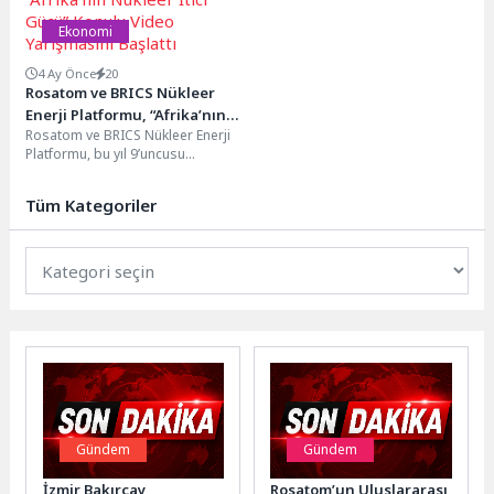
Ekonomi
4 Ay Önce
20
Rosatom ve BRICS Nükleer
Enerji Platformu, “Afrika’nın
Rosatom ve BRICS Nükleer Enerji
Nükleer İtici Gücü” Konulu
Platformu, bu yıl 9’uncusu
Video Yarışmasını Başlattı
düzenlenen “Afrika’nın Nükleer İtici
Gücü” video...
Tüm Kategoriler
Gündem
Gündem
İzmir Bakırçay
Rosatom’un Uluslararası