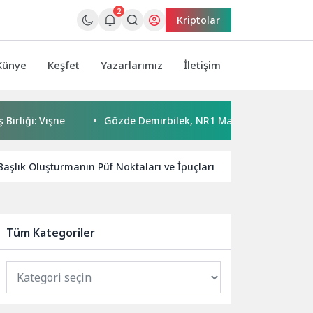
2
Kriptolar
Künye
Keşfet
Yazarlarımız
İletişim
: Vişne
Gözde Demirbilek, NR1 Magazin’de: ‘Son assolist o
Başlık Oluşturmanın Püf Noktaları ve İpuçları
KOSKİ’ye “Dij
Tüm Kategoriler