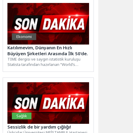
Ekonomi
Katılımevim, Dünyanın En Hızlı
Büyüyen Şirketleri Arasında İlk 50’de.
TIME dergisi ve saygın istatistik kuruluşu
Statista tarafından hazırlanan “World’s
Growth Leaders 2026” (Dünyanın Büyüme...
Sağlık
Sessizlik de bir yardım çığlığı!
Üsküdar Üniversitesi NPİSTANBUL Hastanesi