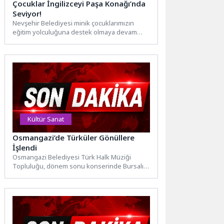
Çocuklar İngilizceyi Paşa Konağı’nda
Seviyor!
Nevşehir Belediyesi minik çocuklarımızın
eğitim yolculuğuna destek olmaya devam
ediyor. Gençlik ve Spor Hizmetleri
Müdürlüğü...
Kültür Sanat
Osmangazi’de Türküler Gönüllere
İşlendi
Osmangazi Belediyesi Türk Halk Müziği
Topluluğu, dönem sonu konserinde Bursalı
sanatseverlere müzik dolu, unutulmaz bir...