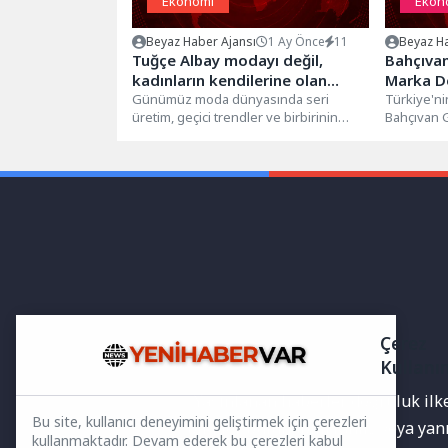
Ekonomi
Ekon
Beyaz Haber Ajansı
1 Ay Önce
11
Beyaz Ha
Tuğçe Albay modayı değil,
Bahçıva
kadınların kendilerine olan
Marka D
inancını tasarlıyor
Günümüz moda dünyasında seri
Kabul Al
Türkiye'ni
üretim, geçici trendler ve birbirinin
Bahçıvan G
benzeri tasarımlar arasında fark
tarafında
yaratmak her...
Marka Dest
Çerez
Kullanı
Yayınlanan haberler doğruluk ilkes
Bu site, kullanıcı deneyimini geliştirmek için çerezleri
bilgiler bulunabilir.Yanlış veya ya
kullanmaktadır. Devam ederek bu çerezleri kabul