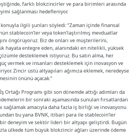
eştiğinde, farklı blokzincirler ve para birimleri arasında
eyimi sağlanması hedefleniyor.
onuyla ilgili şunları söyledi: “Zaman içinde finansal
ün stablecoin’ler veya token’laştırılmış mevduatlar
ğını öngörüyoruz. Biz de onları ve müşterilerini,
ük hayata entegre eden, alanındaki en nitelikli, yüksek
 çözümle desteklemek istiyoruz. Bu satın alma, her
güç vermek ve insanları desteklemek için inovasyon ve
riyor. Zincir üstü altyapıları ağımıza eklemek, neredeyse
lmesinin önünü açacak.”
 İş Ortağı Programı gibi son dönemde attığı adımları da
ü ödemelerin bir sonraki aşamasında sunulan fırsatlardan
ı sağlamak amacıyla daha fazla iş birliği ve inovasyonu
undan bu yana BVNK, itibari para ile stablecoin’ler
r deneyim ve sektör lideri bir altyapı geliştirdi. Bugün
zla ülkede tüm büyük blokzincir ağları üzerinde ödeme