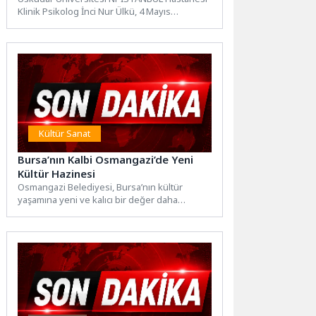
Klinik Psikolog İnci Nur Ülkü, 4 Mayıs
Uluslararası Şiddet Mağduru Çocuklar...
Kültür Sanat
Bursa’nın Kalbi Osmangazi’de Yeni
Kültür Hazinesi
Osmangazi Belediyesi, Bursa’nın kültür
yaşamına yeni ve kalıcı bir değer daha
kazandırıyor. Hisar Arkeopark’ta hayata...