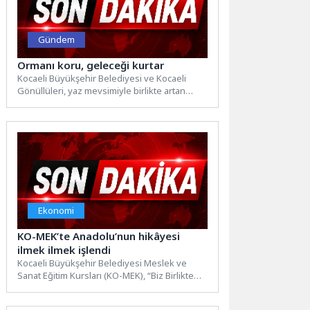
Gündem
Ormanı koru, geleceği kurtar
Kocaeli Büyükşehir Belediyesi ve Kocaeli
Gönüllüleri, yaz mevsimiyle birlikte artan
orman yangını riskine dikkat çekmek...
Ekonomi
KO-MEK’te Anadolu’nun hikâyesi
ilmek ilmek işlendi
Kocaeli Büyükşehir Belediyesi Meslek ve
Sanat Eğitim Kursları (KO-MEK), “Biz Birlikte
Türkiye’yiz” temasıyla düzenlediği ilçe...