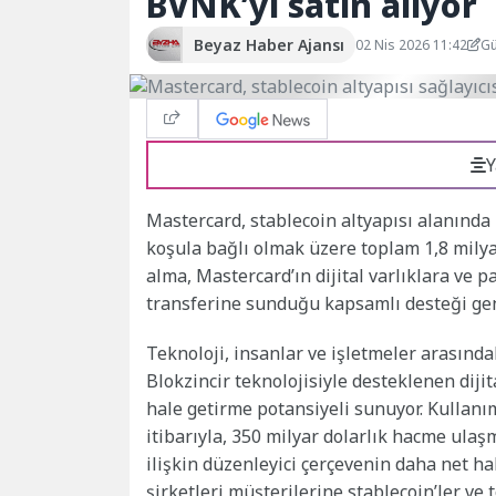
BVNK’yi satın alıyor
Beyaz Haber Ajansı
02 Nis 2026 11:42
Gü
Y
Mastercard, stablecoin altyapısı alanında 
koşula bağlı olmak üzere toplam 1,8 milya
alma, Mastercard’ın dijital varlıklara ve p
transferine sunduğu kapsamlı desteği geni
Teknoloji, insanlar ve işletmeler arasında
Blokzincir teknolojisiyle desteklenen dijita
hale getirme potansiyeli sunuyor. Kullanım
itibarıyla, 350 milyar dolarlık hacme ulaş
ilişkin düzenleyici çerçevenin daha net hal
şirketleri müşterilerine stablecoin’ler ve