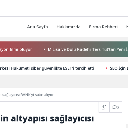
Ana Sayfa
Hakkımızda
Firma Rehberi
mi oluyor
M Lisa ve Dolu Kadehi Ters Tut’tan Yeni İş Birliği
kezi Hükümeti siber güvenlikte ESET’i tercih etti
SEO İçin 
 sağlayıcısı BVNK’yi satın alıyor
0
n altyapısı sağlayıcısı