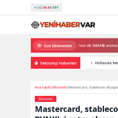
USD
44.64 TRY
Son Eklenenler
Gupi ve Gülmeyen Kral Türkiye’nin ilk IMAX® animasyon fil
Teknoloji Haberleri
Hollanda Mer
Ana Sayfa
Ekonomi
Mastercard, stablecoin altyapısı
Ekonomi
Mastercard, stablecoi