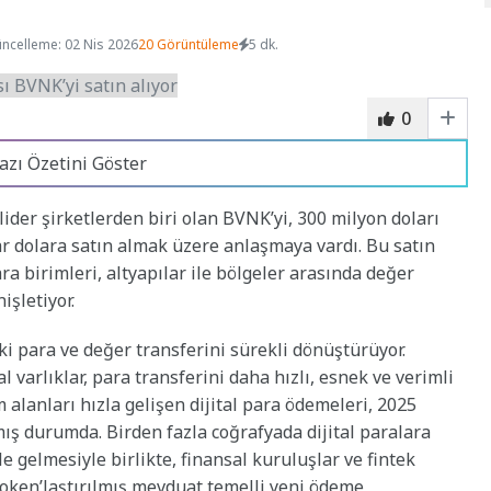
ncelleme: 02 Nis 2026
20 Görüntüleme
5 dk.
0
azı Özetini Göster
lider şirketlerden biri olan BVNK’yi, 300 milyon doları
r dolara satın almak üzere anlaşmaya vardı. Bu satın
ara birimleri, altyapılar ile bölgeler arasında değer
şletiyor.
ki para ve değer transferini sürekli dönüştürüyor.
l varlıklar, para transferini daha hızlı, esnek ve verimli
 alanları hızla gelişen dijital para ödemeleri, 2025
mış durumda. Birden fazla coğrafyada dijital paralara
e gelmesiyle birlikte, finansal kuruluşlar ve fintek
 token’laştırılmış mevduat temelli yeni ödeme