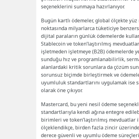
seçeneklerini sunmaya hazırlanıyor.
Bugün kartlı ödemeler, global ölçekte yüz 
noktasında milyarlarca tüketiciye benzersi
dijital paraların günlük ödemelerde kullanı
Stablecoin ve token’laştırılmış mevduatlar i
işletmeden işletmeye (B2B) ödemelerde yen
sunduğu hız ve programlanabilirlik, serma
alanlardaki kritik sorunlara da çözüm sunab
sorunsuz biçimde birleştirmek ve ödemeler
uyumluluk standartlarını uygulamak ise s
olarak öne çıkıyor.
Mastercard, bu yeni nesil ödeme seçenekleri
standartlarıyla kendi ağına entegre edilebi
birimleri ve token’laştırılmış mevduatlar 
ölçeklendikçe, birden fazla zincir üzerinde
derece güvenli ve uyumlu ödeme süreçleri