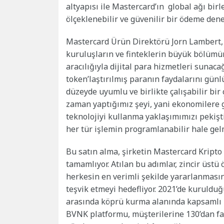
altyapısı ile Mastercard’ın global ağı birl
ölçeklenebilir ve güvenilir bir ödeme den
Mastercard Ürün Direktörü Jorn Lambert, k
kuruluşların ve finteklerin büyük bölümün
aracılığıyla dijital para hizmetleri sunaca
token’laştırılmış paranın faydalarını günl
düzeyde uyumlu ve birlikte çalışabilir bir
zaman yaptığımız şeyi, yani ekonomilere 
teknolojiyi kullanma yaklaşımımızı pekişti
her tür işlemin programlanabilir hale ge
Bu satın alma, şirketin Mastercard Kripto
tamamlıyor. Atılan bu adımlar, zincir üst
herkesin en verimli şekilde yararlanmasın
teşvik etmeyi hedefliyor. 2021’de kurulduğ
arasında köprü kurma alanında kapsamlı bi
BVNK platformu, müşterilerine 130’dan fa