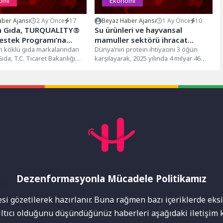
omi
Ekonomi
ber Ajansı
2 Ay Önce
17
Beyaz Haber Ajansı
1 Ay Önce
10
n Gıda, TURQUALITY®
Su ürünleri ve hayvansal
estek Programı’na
mamuller sektörü ihracat
dı
n köklü gıda markalarından
şampiyonları listesine 23
Dünya’nın protein ihtiyacını 3 öğün
ıda, T.C. Ticaret Bakanlığı
karşılayarak, 2025 yılında 4 milyar 46
firmayla girdi
n yürütülen TURQUALITY®
milyon dolarlık ihracat hacmine...
ek Programı'na kabul...
Dezenformasyonla Mücadele Politikamız
mı
i gözetilerek hazırlanır. Buna rağmen bazı içeriklerde eksik
nıltıcı olduğunu düşündüğünüz haberleri aşağıdaki iletişim k