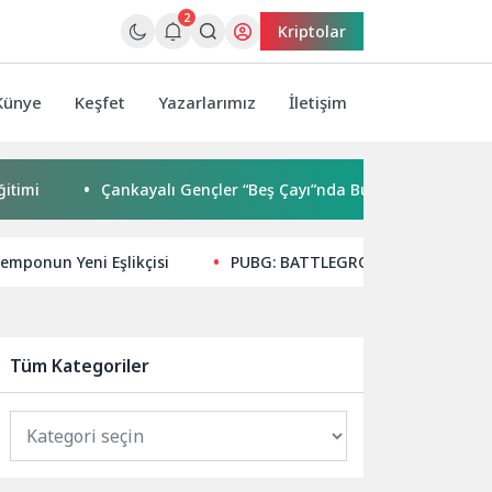
2
Kriptolar
Künye
Keşfet
Yazarlarımız
İletişim
Çankayalı Gençler “Beş Çayı”nda Buluşuyor
Nilüfer’e 
Temponun Yeni Eşlikçisi
PUBG: BATTLEGROUNDS, 1 Nisan Şa
Tüm Kategoriler