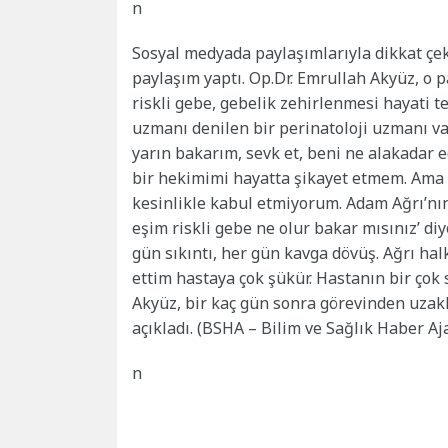
n
Sosyal medyada paylaşımlarıyla dikkat çe
paylaşım yaptı. Op.Dr. Emrullah Akyüz, o p
riskli gebe, gebelik zehirlenmesi hayati t
uzmanı denilen bir perinatoloji uzmanı v
yarın bakarım, sevk et, beni ne alakadar e
bir hekimimi hayatta şikayet etmem. Ama b
kesinlikle kabul etmiyorum. Adam Ağrı’nı
eşim riskli gebe ne olur bakar mısınız’ di
gün sıkıntı, her gün kavga dövüş. Ağrı halk
ettim hastaya çok şükür. Hastanın bir çok s
Akyüz, bir kaç gün sonra görevinden uzakla
açıkladı. (BSHA – Bilim ve Sağlık Haber Aj
n