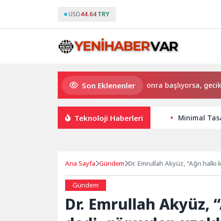
USD
44.64 TRY
Son Eklenenler
Özellikle yağlı yemeklerden sonra başlıyorsa, gecikmeyin
Teknoloji Haberleri
Minimal Tasa
Ana Sayfa
Gündem
Dr. Emrullah Akyüz, “Ağrı halkı k
Gündem
Dr. Emrullah Akyüz, “