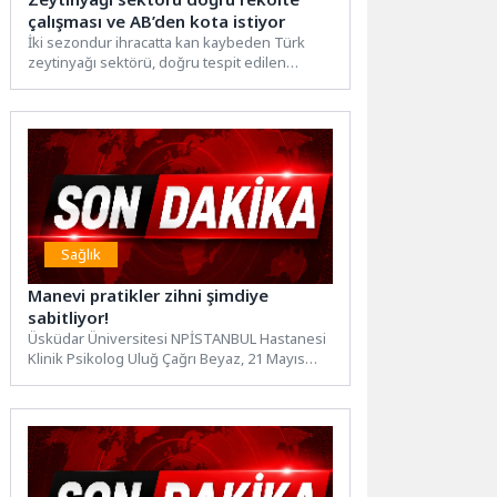
çalışması ve AB’den kota istiyor
İki sezondur ihracatta kan kaybeden Türk
zeytinyağı sektörü, doğru tespit edilen
rekolteyle ve Avrupa Birliği’nden...
Sağlık
Manevi pratikler zihni şimdiye
sabitliyor!
Üsküdar Üniversitesi NPİSTANBUL Hastanesi
Klinik Psikolog Uluğ Çağrı Beyaz, 21 Mayıs
Dünya Meditasyon Günü kapsamında,...