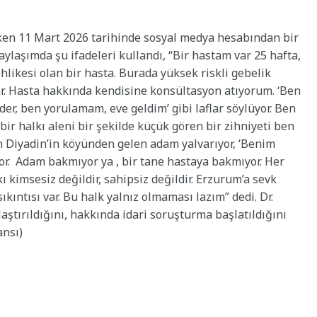
ken 11 Mart 2026 tarihinde sosyal medya hesabından bir
aylaşımda şu ifadeleri kullandı, “Bir hastam var 25 hafta,
ehlikesi olan bir hasta. Burada yüksek riskli gebelik
ar. Hasta hakkında kendisine konsültasyon atıyorum. ‘Ben
der, ben yorulamam, eve geldim’ gibi laflar söylüyor. Ben
ir halkı aleni bir şekilde küçük gören bir zihniyeti ben
n Diyadin’in köyünden gelen adam yalvarıyor, ‘Benim
yor. Adam bakmıyor ya , bir tane hastaya bakmıyor. Her
ı kimsesiz değildir, sahipsiz değildir. Erzurum’a sevk
ıkıntısı var. Bu halk yalnız olmaması lazım” dedi. Dr.
ştırıldığını, hakkında idari soruşturma başlatıldığını
ansı)