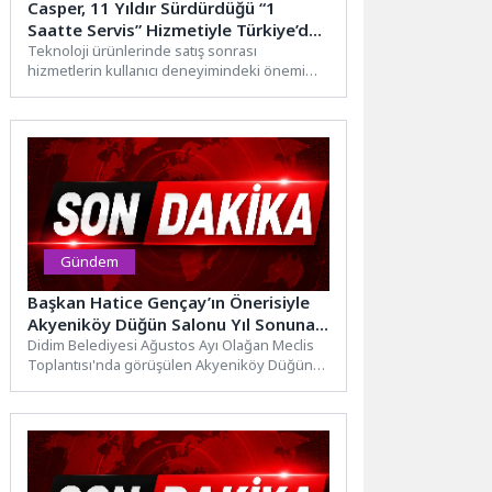
Casper, 11 Yıldır Sürdürdüğü “1
Saatte Servis” Hizmetiyle Türkiye’de
Satış Sonrası Hizmetlerde Fark
Teknoloji ürünlerinde satış sonrası
hizmetlerin kullanıcı deneyimindeki önemi
Yaratıyor
her geçen gün artarken, Casper 11 yıldır...
Gündem
Başkan Hatice Gençay’ın Önerisiyle
Akyeniköy Düğün Salonu Yıl Sonuna
Kadar Ücretsiz
Didim Belediyesi Ağustos Ayı Olağan Meclis
Toplantısı'nda görüşülen Akyeniköy Düğün
Salonu kullanım ücretine ilişkin madde,...