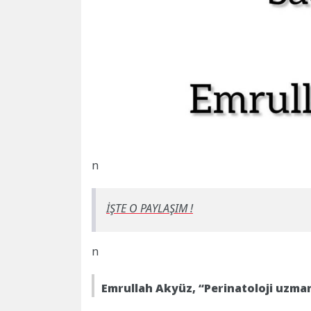
n
İŞTE O PAYLAŞIM !
n
Emrullah Akyüz, “Perinatoloji uzman