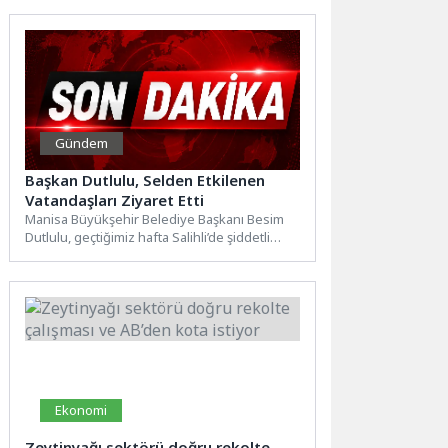
sürdürüyor....
Gündem
Başkan Dutlulu, Selden Etkilenen
Vatandaşları Ziyaret Etti
Manisa Büyükşehir Belediye Başkanı Besim
Dutlulu, geçtiğimiz hafta Salihli’de şiddetli
yağışlar sonucu meydana gelen sel...
Ekonomi
Zeytinyağı sektörü doğru rekolte