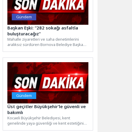
Gündem
Başkan Eşki: “282 sokağı asfaltla
buluşturacağız”
Mahalle ziyaretleri ve saha denetimlerini
aralıksız sürdüren Bornova Belediye Başkanı
Ömer Eşki, bu kez Çamdibi’nin...
Gündem
Üst geçitler Büyükşehir’le güvenli ve
bakımlı
Kocaeli Büyükşehir Belediyesi, kent
genelinde yaya güvenliği ve kent estetiğini
artırmaya yönelik bakım çalışmalarını