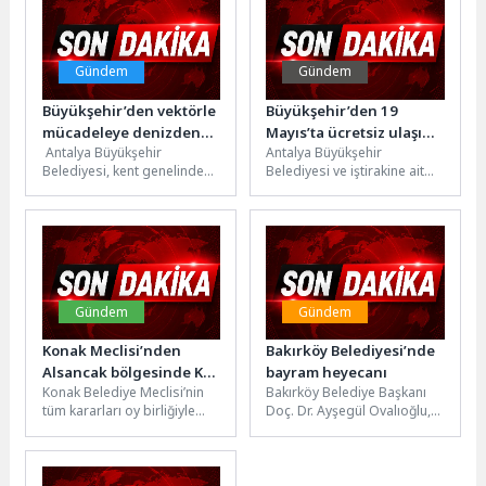
çalışması...
Gündem
Gündem
Büyükşehir’den vektörle
Büyükşehir’den 19
mücadeleye denizden
Mayıs’ta ücretsiz ulaşım
Antalya Büyükşehir
Antalya Büyükşehir
müdahale
kararı
Belediyesi, kent genelinde
Belediyesi ve iştirakine ait
yürüttüğü vektörle mücadele
nostalji tramvayı, raylı
çalışmalarını sahil bandında
sistem ve toplu ulaşım
da sürdürüyor. Yaklaşık 640...
araçları 19...
Gündem
Gündem
Konak Meclisi’nden
Bakırköy Belediyesi’nde
Alsancak bölgesinde K
bayram heyecanı
Konak Belediye Meclisi’nin
Bakırköy Belediye Başkanı
planlarına oy birliği
tüm kararları oy birliğiyle
Doç. Dr. Ayşegül Ovalıoğlu,
kabul ettiği haziran ayı ikinci
Kurban Bayramı öncesi
oturumunda, “Alsancak
belediye çalışanlarıyla
bölgesi...
bayramlaştı.Bakırköy
Belediyesi, Kurban...