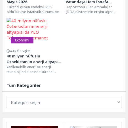
Mayıs 2026
Vatandaşa Hem Esnafa
Tüketici güven endeksi 85,8
Depozitosu Olan Ambalajlar
Kazandıracak Yeni Kolaylık:
olduTürkiye İstatistik Kurumu ve
(DOA) Sisteminin erişim ağını
Mobil DOA
Türkiye Cumhuriyet Merkez
genişletecek Mobil DOA,
Bankası işbirliği ile yürütülen...
Depozito İade Makinesi
bulunmayan market,...
Ekonomi
4 Ay Önce
21
40 milyon nüfuslu
Özbekistan’ın enerji altyapısı
Yenilenebilir enerji ve enerji
da YEO Teknoloji’ye emanet
teknolojileri alanında küresel
ölçekte faaliyet gösteren YEO
Teknoloji, mühendislik, tedarik
Tüm Kategoriler
ve...