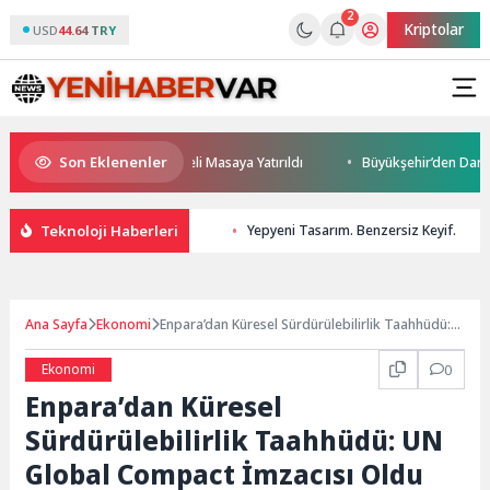
2
Kriptolar
USD
44.64 TRY
Son Eklenenler
eceği ve Yatırım Potansiyeli Masaya Yatırıldı
Büyükşehir’den Darıca’ya
Teknoloji Haberleri
Yepyeni Tasarım. Benzersiz Keyif.
Ana Sayfa
Ekonomi
Enpara’dan Küresel Sürdürülebilirlik Taahhüdü:
UN Global Compact İmzacısı Oldu
Ekonomi
0
Enpara’dan Küresel
Sürdürülebilirlik Taahhüdü: UN
Global Compact İmzacısı Oldu