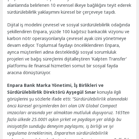
alanlarında belirlenen 10 evrensel ilkeye bağlılığını teyit ederek
sürdürülebilirlik yaklaşımını küresel bir çerçeveye taşıdı.
Dijital iş modelini çevresel ve sosyal sürdürülebilirlik odağında
şekillendiren Enpara, yüzde 100 kağıtsız bankacılık vizyonu ve
karbon nötr operasyonlarıyla çevresel ayak izini yönetmeye
devam ediyor. Toplumsal faydayı önceliklendiren Enpara,
ayrıca müşterileri adına desteklediği sosyal sorumluluk
projeleri ve bağış süreçlerini dijitalleştiren ‘Kalpten Transfer’
platformu ile finansal hizmetleri somut bir sosyal fayda
aracına dönüştürüyor.
Enpara Bank Marka Yönetimi, İş Birlikleri ve
Sürdürülebilirlik Direktörü Ayşegül Sınar
konuyla ilgili
görüşlerini şu sözlerle ifade etti:
“Sürdürülebilirlik alanındaki
öncü küresel girişimlerden biri olan UN Global Compact
imzacıları arasında yer almaktan mutluluk duyuyoruz. 165’ten
fazla ülkede 25.000’i aşkın şirket ve paydaşın yer aldığı bu
inisiyatifin sunduğu deneyim paylaşımı, iş birliği ve iyi
uygulama örneklerinin, Enpara’nın sürdürülebilirlik