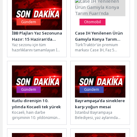
Gündem
Otomobil
İBB Plajları Yaz Sezonuna
Case IH Yenilenen Ürün
Hazır: 15 Haziran’da
Gamıyla Konya Tarım
Yaz sezonu için tüm
TürkTraktör'ün premium
Açılıyor
Fuarı’nda
hazırlıklarını tamamlayan İBB
markası Case IH, Faz 5
plajları, 15 Haziran itibarıyla
emisyon seviyesine sahip
kapılarını açıyor. İBB, bu...
son teknoloji traktörleri,
tarımsal ekipmanları...
Gündem
Gündem
Kutlu direnişin 10.
Bayrampaşa’da sineklere
yılında Kocaeli tek yürek
karşı yoğun mesai
Kocaeli, hain darbe
İstanbul Bayrampaşa
girişiminin 10. yıldönümünde
Belediyesi, yaz aylarında
aynı kararlılık ve dik duruşla
artan sinek ve haşere
demokrasinin sarsılmaz
sorununa karşı ilçe
savunucusu olduğunu...
genelinde ilaçlama