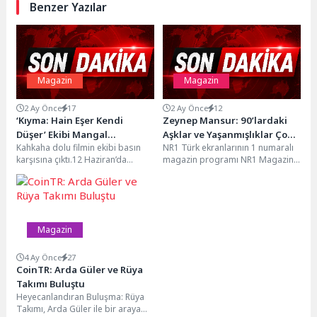
Benzer Yazılar
Magazin
Magazin
2 Ay Önce
17
2 Ay Önce
12
‘Kıyma: Hain Eşer Kendi
Zeynep Mansur: 90’lardaki
Düşer’ Ekibi Mangal
Aşklar ve Yaşanmışlıklar Çok
Kahkaha dolu filmin ekibi basın
NR1 Türk ekranlarının 1 numaralı
Partisinde Basınla Buluştu
Daha Güçlüydü
karşısına çıktı.12 Haziran’da
magazin programı NR1 Magazin,
vizyona girecek olan “Kıyma: Hain
bu hafta da birbirinden özel
Eşer Kendi...
konukları,...
Magazin
4 Ay Önce
27
CoinTR: Arda Güler ve Rüya
Takımı Buluştu
Heyecanlandıran Buluşma: Rüya
Takımı, Arda Güler ile bir araya