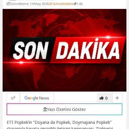
Güncelleme: 14 May 2026
20 Görüntüleme
1 dk.
0
Yazı Özetini Göster
ETİ Popkek’in “Doyana da Popkek, Doymayana Popkek”
sloganıyla hayata geçirdiği iletişim kampanyası, Türkiye’yi