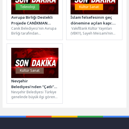
Teknoloji
Kültür Sanat
Avrupa Birliği Destekli
İslam felsefesinin geç
Projede CANİKMAN
dönemine açılan kapı:
Canik Belediyesi'nin Avrupa
VakıfBank Kültür Yayınları
Rüzgârı
“Molla Sadrâ”
Birliği tarafından
(VBKY), Sayeh Meisami’nin
desteklenen 'Employment
kaleme aldığı “Molla
5.0 İstihdam ve Dijital
Sadrâ” adlı kitabı okurlarla
Girişimcilik' projesinde
buluşturuyor. İslam düşünce
Türkiye'nin nüfusa...
tarihinin...
Kültür Sanat
Nevşehir
Belediyesi’nden “Çatlı”
Nevşehir Belediyesi Türkiye
Filmi Gösterimi
genelinde büyük ilgi gören
ve merhum Abdullah
Çatlı’nın hayatını konu alan
“ÇATLI”...