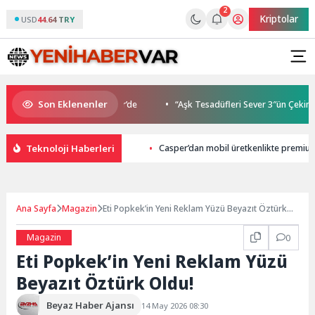
2
Kriptolar
USD
44.64 TRY
Son Eklenenler
Buluşmaları gençleri İzmir’de
“Aşk Tesadüfleri Sever 3″ün Çekimleri 
Teknoloji Haberleri
Casper’dan mobil üretkenlikte premiu
Ana Sayfa
Magazin
Eti Popkek’in Yeni Reklam Yüzü Beyazıt Öztürk
Oldu!
Magazin
0
Eti Popkek’in Yeni Reklam Yüzü
Beyazıt Öztürk Oldu!
Beyaz Haber Ajansı
14 May 2026 08:30