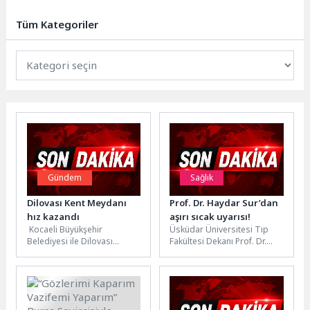
geldi"Kriptonun Güvenli Noktası"
vizyonuyla hareket eden...
Tüm Kategoriler
Gündem
Sağlık
Dilovası Kent Meydanı
Prof. Dr. Haydar Sur’dan
hız kazandı
aşırı sıcak uyarısı!
Kocaeli Büyükşehir
Üsküdar Üniversitesi Tıp
Belediyesi ile Dilovası
Fakültesi Dekanı Prof. Dr.
Belediyesi iş birliğinde
Haydar Sur, aşırı sıcak
hayata geçirilen Dilovası
havanın yarattığı tehlikeler
Kent Meydanı Projesi’nde
ve...
çalışmalar...