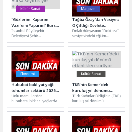
Kültür Sanat
Magazin
“Gözlerimi Kaparım
Tuğba Özay’dan Vasiyet:
Vazifemi Yaparım” Bursa
O Çiftliği Devlete
İstanbul Büyükşehir
Emlak dünyasının "Doktora"
Seyircisiyle Buluşuyor
Bağışlayacağım!
Belediyesi Şehir
seviyesindeki eğitim
Tiyatroları, Haldun Taner’in
programı Real Estate
hikayesiyle öne çıkan
Engineering, 3. dönem
“Gözlerimi Kaparım Vazifemi
mezunlarını Beykoz Liva
Yaparım” oyununu Bursa...
Köşk'te...
Ekonomi
Kültür Sanat
Hububat bakliyat yağlı
TKB’nin Kemer’deki
tohumlar sektörü 2026
kuruluş yıl dönümü
Unlu mamullerden
Türk Kadınlar Birliği’nin (TKB)
yılının ikinci yarısında
etkinlikleri sürüyor
hububata, bitkisel yağlardan
kuruluş yıl dönümü
ihracat artışı hedefliyor
kedi-köpek mamasına,
dolayısıyla Kemer’de
bakliyatlardan şekerli
düzenlenen etkinlikler yoğun
mamullere, baharatlardan
katılımla devam ediyor....
yağlı tohumlara geniş bir...