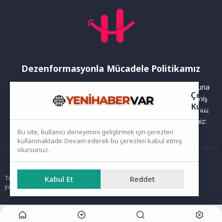
Dezenformasyonla Mücadele Politikamız
Yayınlanan haberler doğruluk ilkesi gözetilerek hazırlanır. Buna
Çerez
rağmen bazı içeriklerde eksik, hatalı veya güncelliğini yitirmiş
Kullanı
bilgiler bulunabilir.Yanlış veya yanıltıcı olduğunu düşündüğünüz
haberleri aşağıdaki iletişim kanallarından bize bildirebilirsiniz:
Bu site, kullanıcı deneyimini geliştirmek için çerezleri
kullanmaktadır. Devam ederek bu çerezleri kabul etmiş
olursunuz.
Ana Sayfa
Tüm hakları saklıdır. Sitede yer alan içerikler izinsiz kopyalanamaz,
Kabul Et
Reddet
yayımlanamaz ve kullanılamaz.