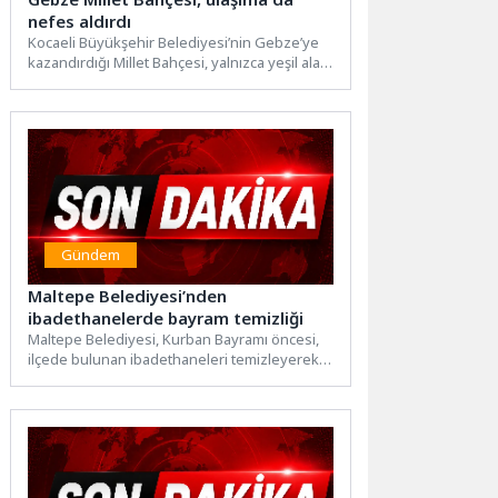
nefes aldırdı
Kocaeli Büyükşehir Belediyesi’nin Gebze’ye
kazandırdığı Millet Bahçesi, yalnızca yeşil alan
düzenlemesiyle değil, çevresinde
oluşturulan ulaşım...
Gündem
Maltepe Belediyesi’nden
ibadethanelerde bayram temizliği
Maltepe Belediyesi, Kurban Bayramı öncesi,
ilçede bulunan ibadethaneleri temizleyerek
bayrama hazır hale getiriyor.Maltepe
Belediyesi ilçe...