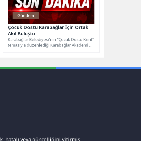
Gündem
Çocuk Dostu Karabağlar İçin Ortak
Akıl Buluştu
Karabağlar Belediyesi'nin "Çocuk Dostu Kent"
temasıyla düzenlediği Karabağlar Akademi 2.
Yaz Programı tamamlandı. Üç hafta...
, hatalı veya güncelliğini yitirmiş