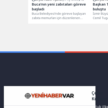
Buca’nın yeni zabıtaları göreve
Başkan T
başladı
buluştu
Buca Belediyesi’nde göreve başlayan
İzmir Büyü
zabıta memurları için düzenlenen
Cemil Tuga
törende konuşan Başkan Vekili
ziyaret e
Hüseyin Benzer, “Hepimiz...
vatandaşlar
Çerez
Kullanı
Yayınlanan haberler doğruluk ilkes