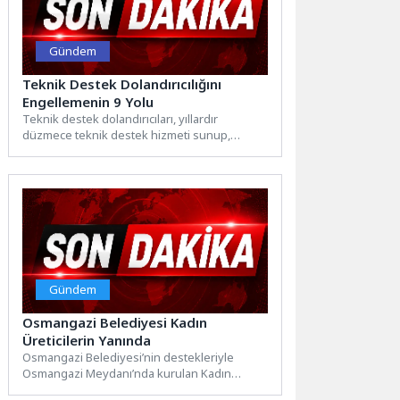
Gündem
Teknik Destek Dolandırıcılığını
Engellemenin 9 Yolu
Teknik destek dolandırıcıları, yıllardır
düzmece teknik destek hizmeti sunup,
insanların cihazlarında ya da yazılımlarında
var...
Gündem
Osmangazi Belediyesi Kadın
Üreticilerin Yanında
Osmangazi Belediyesi’nin destekleriyle
Osmangazi Meydanı’nda kurulan Kadın
Girişimciler Sokağı, kadın üreticileri