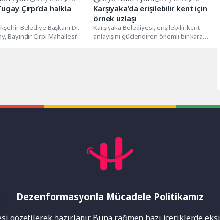
ugay Çırpı’da halkla
Karşıyaka’da erişilebilir kent için
örnek uzlaşı
kşehir Belediye Başkanı Dr.
Karşıyaka Belediyesi, erişilebilir kent
y, Bayındır Çırpı Mahallesi’ni
anlayışını güçlendiren önemli bir karara
derek burada yaşayan
imza attı. Yeniden inşa edilen bir...
ın...
Dezenformasyonla Mücadele Politikamız
mı
i gözetilerek hazırlanır. Buna rağmen bazı içeriklerde eksik