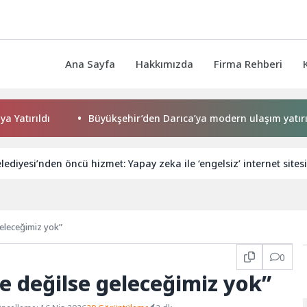
Ana Sayfa
Hakkımızda
Firma Rehberi
ldı
Büyükşehir’den Darıca’ya modern ulaşım yatırımı
ediyesi’nden öncü hizmet: Yapay zeka ile ‘engelsiz’ internet sitesi
geleceğimiz yok”
0
e değilse geleceğimiz yok”