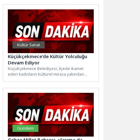
vatandaşlarla buluşturdu. Osmangazi
Belediyesi,...
Kültür Sanat
Küçükçekmece’de Kültür Yolculuğu
Devam Ediyor
Küçükçekmece Belediyesi, ilçede ikamet
eden kadınların kültürel mirasa yakından
tanıklık etmelerini sağlayan kültür sanat
gezilerine...
Gündem
Gebze Millet Bahçesi, ulaşıma da