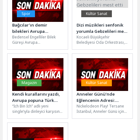
Spor
Kültür Sanat
Bağcılar’ın demir
Dizi müzikleri senfonik
bilekleri Avrupa
yorumla Gebzelileri mest
Bedensel Engelliler Bilek
Kocaeli Büyükşehir
Şampiyonu oldu
etti
Güreşi Avrupa
Belediyesi Oda Orkestrası,
Şampiyonası’nda Engelliler
Gebze Osman Hamdi Bey
Spor Kulübü, büyük bir
Kültür Merkezi’nde Toygar
başarıya imza attı.
Işıklı dizi müziklerini...
Sporculardan...
Magazin
Kültür Sanat
Kendi kurallarını yazdı,
Anneler Günü’nde
Avrupa popuna Türk
Eğlencenin Adresi:
“Ich Bin Ich” adlı yeni
Nickelodeon Play! Tersane
imzasını attı!
Nickelodeon Play!
single’ıyla dinleyici karşısına
İstanbul, Anneler Günü için
Tersane Istanbul
çıkan Türk-Alman pop
hazırladığı özel kampanya ve
sanatçısı SAFİYA, güçlü
sürprizlerle kapılarını tüm
sesi,...
ailelere...