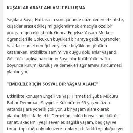
KUŞAKLAR ARASI ANLAMLI BULUŞMA
Yaşlılara Saygı Haftası’nın son gününde düzenlenen etkinlikte,
kuşaklar arası etkileşimi güçlendirmek amacıyla özel bir
program gerçekleştirildi. Gonca Engelsiz Yaşam Merkezi
öğrencileri ile Gölcük’ün büyükleri bir araya geldi. Öğrenciler,
hazırladıkları el emeği hediyelerle büyüklerin gönlünü
kazanırken, etkinlikte samimi ve duygu dolu anlar yaşandı.
Gölcük’te açılışa hazırlanan Saygınlar Kulübü’nün hafta
boyunca kurum, kuruluş ve dernekleri ağırlamayı sürdürmesi
planlanıyor.
“EMEKLİLER İÇİN SOSYAL BİR YAŞAM ALANI”
Etkinlikte konuşan Engelli ve Yaşlı Hizmetleri Şube Müdürü
Bahar Demirhan, Saygınlar Kulübü’nün 65 yaş ve üzeri
vatandaşlara yönelik çok yönlü bir yaşam alanı olarak
planlandığını ifade etti. Demirhan, kulüp bünyesinde kültür-
sanat, akademi, yeşil sevenler, sağlıklı yaşam, beş çayı ve
torun topluluğu olmak üzere toplam altı farklı topluluğun yer