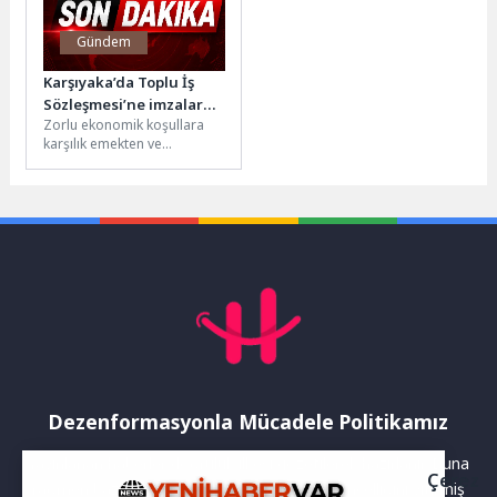
Gündem
Karşıyaka’da Toplu İş
Sözleşmesi’ne imzalar
Zorlu ekonomik koşullara
atıldı
karşılık emekten ve
emekçiden yana yönetim
anlayışıyla çalışmalarını
sürdüren Karşıyaka
Belediyesi, Tüm...
Dezenformasyonla Mücadele Politikamız
Yayınlanan haberler doğruluk ilkesi gözetilerek hazırlanır. Buna
Çerez
rağmen bazı içeriklerde eksik, hatalı veya güncelliğini yitirmiş