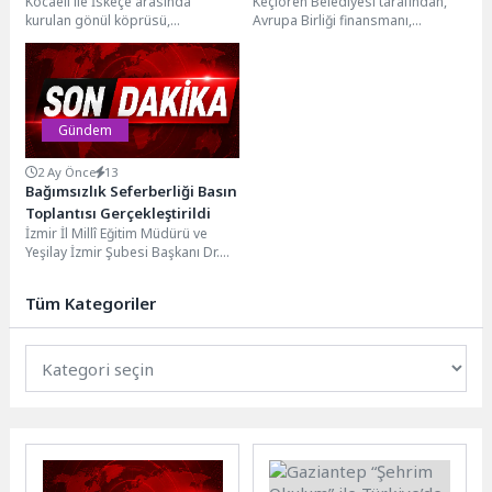
Kocaeli ile İskeçe arasında
Keçiören Belediyesi tarafından,
Açıldı
kurulan gönül köprüsü,
Avrupa Birliği finansmanı,
Kocaelispor U-19 Altyapı Karma
Birleşmiş Milletler Kalkınma
Takımı ile İskeçe Türk...
Programı (UNDP) ve Türkiye
Belediyeler Birliği...
Gündem
2 Ay Önce
13
Bağımsızlık Seferberliği Basın
Toplantısı Gerçekleştirildi
İzmir İl Millî Eğitim Müdürü ve
Yeşilay İzmir Şubesi Başkanı Dr.
Ömer Yahşi, bağımlılıkla
mücadele...
Tüm Kategoriler