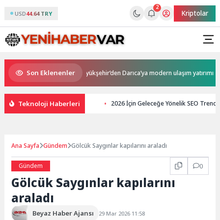
2
Kriptolar
USD
44.64 TRY
Son Eklenenler
asaya Yatırıldı
Büyükşehir’den Darıca’ya modern ulaşım yatırımı
Teknoloji Haberleri
2026 İçin Geleceğe Yönelik SEO Trendle
Ana Sayfa
Gündem
Gölcük Saygınlar kapılarını araladı
Gündem
0
Gölcük Saygınlar kapılarını
araladı
Beyaz Haber Ajansı
29 Mar 2026 11:58