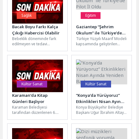
Sağlık
Eğitim
Bacak Boyu Farkı Kalça
Gaziantep “Şehrim
Çıkığı Habercisi Olabilir
Okulum” ile Türkiye’de
Bebeklik döneminde fark
Türkiye Yüzyılı Maarif Modeli
Pilot İl Oldu
edilmeyen ve tedavi
kapsamında geliştirilen
edilmeyen kalça gelişim
“Şehrim Okulum” projesi için
rahatsızlıkları, ilerleyen
Gaziantep pilot il seçildi.
yaşlarda yürüme
Gaziantep...
bozukluklarından kalça...
Kültür Sanat
Kültür Sanat
Karaman’da Kitap
“Konya’da Yürüyoruz”
Günleri Başlıyor
Etkinlikleri Nisan Ayında
Karaman Belediyesi
Konya Büyükşehir Belediye
Yeniden Başlıyor
tarafından düzenlenen 6.
Başkanı Uğur İbrahim Altay,
Kitap Günleri, 8-17 Mayıs
doğaseverlerin yoğun ilgi
tarihleri arasında Lütfi Elvan
gösterdiği ve Nisan ayında
Fuar ve...
yeniden...