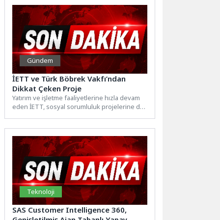
Gündem
İETT ve Türk Böbrek Vakfı’ndan
Dikkat Çeken Proje
Yatırım ve işletme faaliyetlerine hızla devam
eden İETT, sosyal sorumluluk projelerine de
bir yenisini ekliyor....
Teknoloji
SAS Customer Intelligence 360,
Genişletilmiş Ajan Tabanlı Yapay