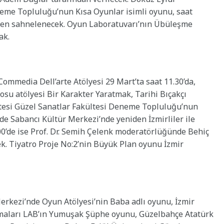
neme Topluluğu’nun Kısa Oyunlar isimli oyunu, saat
iden sahnelenecek. Oyun Laboratuvarı’nın Übüleşme
ak.
ommedia Dell’arte Atölyesi 29 Mart’ta saat 11.30’da,
rosu atölyesi Bir Karakter Yaratmak, Tarihi Bıçakçı
sitesi Güzel Sanatlar Fakültesi Deneme Topluluğu’nun
’de Sabancı Kültür Merkezi’nde yeniden İzmirliler ile
00’de ise Prof. Dr. Semih Çelenk moderatörlüğünde Behiç
k. Tiyatro Proje No:2’nin Büyük Plan oyunu İzmir
rkezi’nde Oyun Atölyesi’nin Baba adlı oyunu, İzmir
ırmaları LAB’ın Yumuşak Şüphe oyunu, Güzelbahçe Atatürk