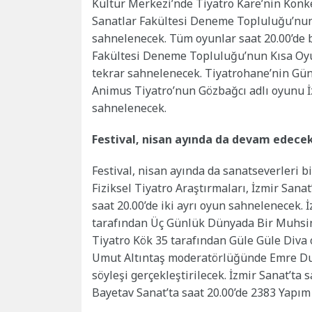
Kültür Merkezi’nde Tiyatro Kare’nin Konke
Sanatlar Fakültesi Deneme Topluluğu’nun
sahnelenecek. Tüm oyunlar saat 20.00’de b
Fakültesi Deneme Topluluğu’nun Kısa Oyu
tekrar sahnelenecek. Tiyatrohane’nin Günc
Animus Tiyatro’nun Gözbağcı adlı oyunu İ
sahnelenecek.
Festival, nisan ayında da devam edece
Festival, nisan ayında da sanatseverleri b
Fiziksel Tiyatro Araştırmaları, İzmir San
saat 20.00’de iki ayrı oyun sahnelenecek. 
tarafından Üç Günlük Dünyada Bir Muhsin
Tiyatro Kök 35 tarafından Güle Güle Diva 
Umut Altıntaş moderatörlüğünde Emre Duy
söyleşi gerçekleştirilecek. İzmir Sanat’ta
Bayetav Sanat’ta saat 20.00’de 2383 Yapı