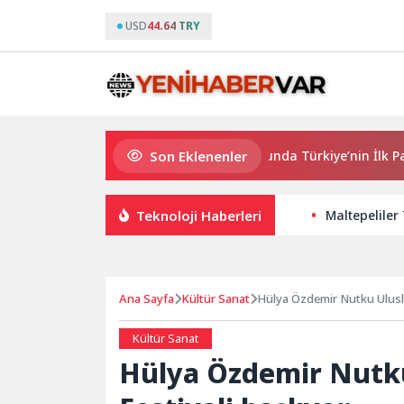
USD
44.64 TRY
Son Eklenenler
QNB Türkiye Ana Sponsorluğunda Türkiye’nin İlk Padel Türk
Teknoloji Haberleri
Maltepeliler
Ana Sayfa
Kültür Sanat
Hülya Özdemir Nutku Uluslar
Kültür Sanat
Hülya Özdemir Nutku 