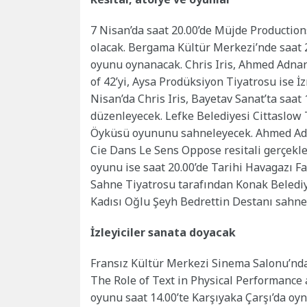
7 Nisan’da saat 20.00’de Müjde Production
olacak. Bergama Kültür Merkezi’nde saat 2
oyunu oynanacak. Chris Iris, Ahmed Adnan
of 42’yi, Aysa Prodüksiyon Tiyatrosu ise İz
Nisan’da Chris Iris, Bayetav Sanat’ta saat
düzenleyecek. Lefke Belediyesi Cittaslow T
Öyküsü oyununu sahneleyecek. Ahmed Adn
Cie Dans Le Sens Oppose resitali gerçekle
oyunu ise saat 20.00’de Tarihi Havagazı F
Sahne Tiyatrosu tarafından Konak Belediy
Kadısı Oğlu Şeyh Bedrettin Destanı sahne
İzleyiciler sanata doyacak
Fransız Kültür Merkezi Sinema Salonu’nda
The Role of Text in Physical Performance a
oyunu saat 14.00’te Karşıyaka Çarşı’da oy