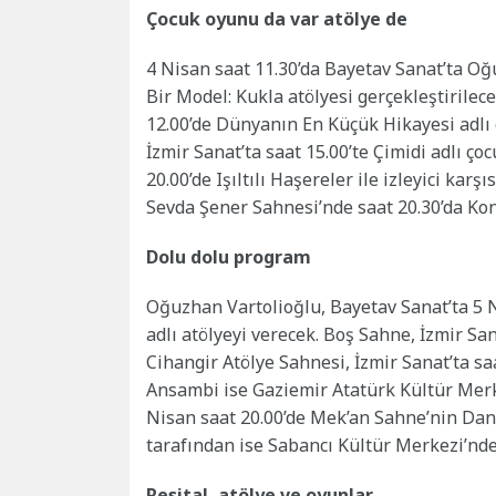
Çocuk oyunu da var atölye de
4 Nisan saat 11.30’da Bayetav Sanat’ta O
Bir Model: Kukla atölyesi gerçekleştirilece
12.00’de Dünyanın En Küçük Hikayesi adlı
İzmir Sanat’ta saat 15.00’te Çimidi adlı ç
20.00’de Işıltılı Haşereler ile izleyici kar
Sevda Şener Sahnesi’nde saat 20.30’da K
Dolu dolu program
Oğuzhan Vartolioğlu, Bayetav Sanat’ta 5 
adlı atölyeyi verecek. Boş Sahne, İzmir Sa
Cihangir Atölye Sahnesi, İzmir Sanat’ta s
Ansambi ise Gaziemir Atatürk Kültür Merk
Nisan saat 20.00’de Mek’an Sahne’nin Dans
tarafından ise Sabancı Kültür Merkezi’nde
Resital, atölye ve oyunlar