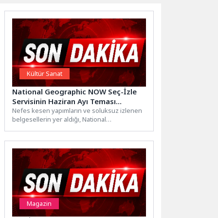
Kültür Sanat
National Geographic NOW Seç-İzle
Servisinin Haziran Ayı Teması
‘Popüler Bilim’!
Nefes kesen yapımların ve soluksuz izlenen
belgesellerin yer aldığı, National
Geographic’in zengin arşivini her ay...
Magazin