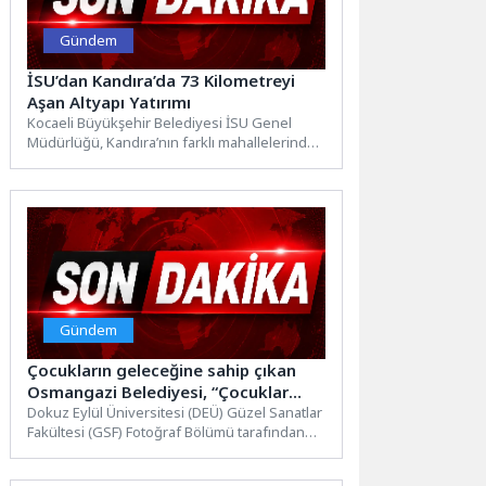
Gündem
İSU’dan Kandıra’da 73 Kilometreyi
Aşan Altyapı Yatırımı
Kocaeli Büyükşehir Belediyesi İSU Genel
Müdürlüğü, Kandıra’nın farklı mahallelerinde
yürüttüğü kapsamlı altyapı yatırımlarıyla
ilçenin içme...
Gündem
Çocukların geleceğine sahip çıkan
Osmangazi Belediyesi, “Çocuklar
Geleceğimiz; Geleceğimizi
Dokuz Eylül Üniversitesi (DEÜ) Güzel Sanatlar
Fakültesi (GSF) Fotoğraf Bölümü tarafından
Korumalıyız!” başlığı altında
yürütülen “Fotoğraf ve Küratörlük...
sempozyum düzenledi.