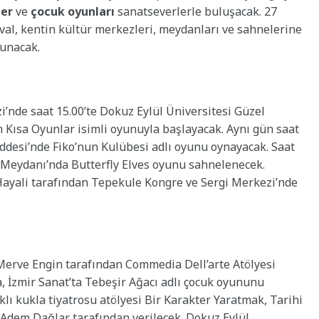
ler
ve
çocuk oyunları
sanatseverlerle buluşacak. 27
ival, kentin kültür merkezleri, meydanları ve sahnelerine
unacak.
i’nde saat 15.00’te Dokuz Eylül Üniversitesi Güzel
Kısa Oyunlar isimli oyunuyla başlayacak. Aynı gün saat
addesi’nde Fiko’nun Kulübesi adlı oyunu oynayacak. Saat
 Meydanı’nda Butterfly Elves oyunu sahnelenecek.
 Hayali tarafından Tepekule Kongre ve Sergi Merkezi’nde
 Merve Engin tarafından Commedia Dell’arte Atölyesi
, İzmir Sanat’ta Tebeşir Ağacı adlı çocuk oyununu
klı kukla tiyatrosu atölyesi Bir Karakter Yaratmak, Tarihi
/Adem Dağlar tarafından verilecek. Dokuz Eylül