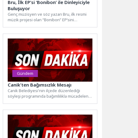
Bru, İlk EP’si ‘Bonibon’ ile Dinleyiciyle
Buluşuyor
Genç müzisyen ve söz yazarı Bru, ilk resmi
müzik projesi olan “Bonibon” EP’sini
dinleyicilerle buluşturdu....
Gündem
Canik’ten Bağımsızlık Mesajı
Canik Belediyesi'nin ilçede düzenlediği
söyleşi programında bağımlılıkla mücadelenin
temel prensipleri ele alandı. Canik Belediyesi,
2026...