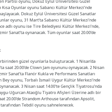
n Partisi oyunu, Dokuz Eylül Üniversitesi Güzel
 Kısa Oyunlar oyunu Sabancı Kültür Merkezi’nde
aşlayacak. Dokuz Eylül Üniversitesi Güzel Sanatlar
nlar oyunu, 31 Mart’ta Sabancı Kültür Merkezi’nde
e adlı oyunu ise Tire Belediyesi Kültür Merkezi’nde,
zmir Sanat’ta oynanacak. Tüm oyunlar saat 20.00’de
k
irbirinden güzel oyunlarla buluşturacak. 1 Nisan’da
at’ta saat 20.00’de Clown Jam oyununu oynayacak. 2 Nisan
İzmir Sanat’ta Flanör Kukla ve Performans Sanatları
 Bey oyunu, Torbalı İsmail Uygur Kültür Merkezi’nde
oynanacak. 3 Nisan saat 14.00’te Gençlik Tiyatrosu’nda
gu-Uğurcan Ataoğlu Tiyatro Afişleri Üzerine adlı bir
 saat 20.00’de Strandom Arthouse tarafından Apsolit,
m tarafından Tebdil oyunu sahnelenecek.