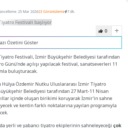
üncelleme: 25 Mar 2026
23 Görüntüleme
7 dk.
0
azı Özetini Göster
yatro Festivali, İzmir Büyükşehir Belediyesi tarafından
o Günü’nde açılışı yapılacak festival, sanatseverleri 11
amla buluşturacak.
n Hülya Özdemir Nutku Uluslararası İzmir Tiyatro
ir Büyükşehir Belediyesi tarafından 27 Mart-11 Nisan
yıllar içinde oluşan birikimi koruyarak İzmir’in sahne
eyecek ve kentin farklı noktalarına yayılan programıyla
cek.
nda yerli ve yabancı tiyatro ekiplerinin sahneleyeceği
çok