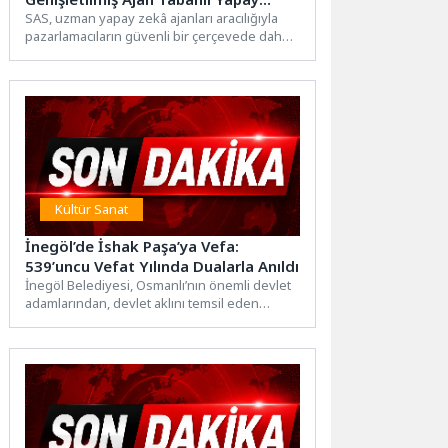
Zeka Yeteneklerini Tanıttı
SAS, uzman yapay zekâ ajanları aracılığıyla
pazarlamacıların güvenli bir çerçevede daha
hızlı aksiyon almalarına olanak...
Kültür Sanat
İnegöl’de İshak Paşa’ya Vefa:
539’uncu Vefat Yılında Dualarla Anıldı
İnegöl Belediyesi, Osmanlı’nın önemli devlet
adamlarından, devlet aklını temsil eden
büyük vezir ve İnegöl’ün simge...