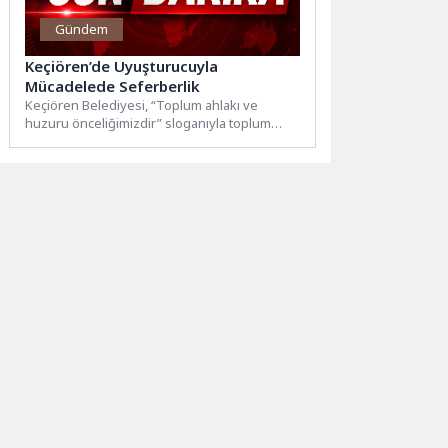
Gündem
Keçiören’de Uyuşturucuyla
Mücadelede Seferberlik
Keçiören Belediyesi, “Toplum ahlakı ve
huzuru önceliğimizdir” sloganıyla toplum
huzurunu ve kamu güvenliğini korumak
amacıyla...