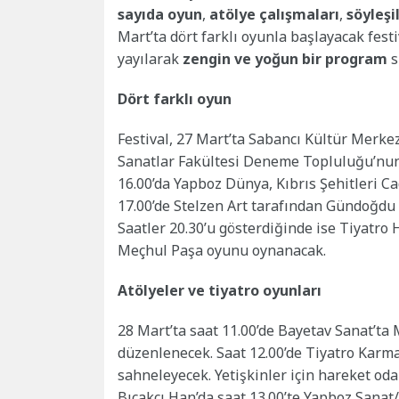
sayıda oyun
,
atölye çalışmaları
,
söyleşi
Mart’ta dört farklı oyunla başlayacak fest
yayılarak
zengin ve yoğun bir program
s
Dört farklı oyun
Festival, 27 Mart’ta Sabancı Kültür Merkez
Sanatlar Fakültesi Deneme Topluluğu’nun 
16.00’da Yapboz Dünya, Kıbrıs Şehitleri C
17.00’de Stelzen Art tarafından Gündoğdu
Saatler 20.30’u gösterdiğinde ise Tiyatro
Meçhul Paşa oyunu oynanacak.
Atölyeler ve tiyatro oyunları
28 Mart’ta saat 11.00’de Bayetav Sanat’ta
düzenlenecek. Saat 12.00’de Tiyatro Karma
sahneleyecek. Yetişkinler için hareket oda
Bıçakçı Han’da saat 13.00’te Yapboz Sanat