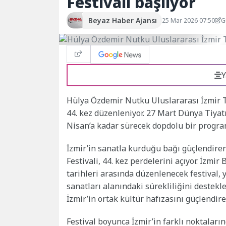
Festivali başlıyor
Beyaz Haber Ajansı
25 Mar 2026 07:50
G
Y
Hülya Özdemir Nutku Uluslararası İzmir Ti
44. kez düzenleniyor. 27 Mart Dünya Tiyatr
Nisan’a kadar sürecek dopdolu bir progr
İzmir’in sanatla kurduğu bağı güçlendire
Festivali, 44. kez perdelerini açıyor. İzm
tarihleri arasında düzenlenecek festival, 
sanatları alanındaki sürekliliğini destekl
İzmir’in ortak kültür hafızasını güçlendire
Festival boyunca İzmir’in farklı noktaları