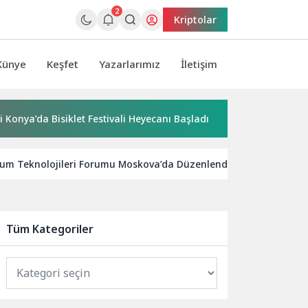
2
Kriptolar
Künye
Keşfet
Yazarlarımız
İletişim
 Bisiklet Festivali Heyecanı Başladı
“Yaşamdan Yazıya” Atö
ntum Teknolojileri Forumu Moskova’da Düzenlendi
Sosyal 
Tüm Kategoriler