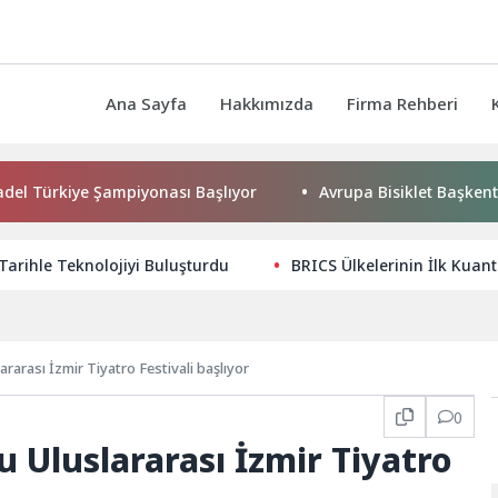
Ana Sayfa
Hakkımızda
Firma Rehberi
iye Şampiyonası Başlıyor
Avrupa Bisiklet Başkenti Konya’da
 Tarihle Teknolojiyi Buluşturdu
BRICS Ülkelerinin İlk Kua
arası İzmir Tiyatro Festivali başlıyor
0
Uluslararası İzmir Tiyatro