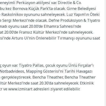
neyimli Perküsyon atölyesi var. Directie & Co.
 bu kez Bornova Küçük Park’ta olacak. Girne Belediyesi
de Raskolnikov oyununu sahneleyecek. Luz Yapım’ın Öteki
e Sergi Merkezi’nde olacak. Defne Prodüksiyon & Tiyatro
madı oyunu saat 20.00’de Elhamra Sahnesi’nde
aat 20.00’de Fransız Kültür Merkezi’nde sahneleyecek.
esi’nde Arturo Ui’nin Önlenebilir Tırmanışı oyununu saat
 oyun var. Tiyatro Pallas, çocuk oyunu Ünlü Fırçalar’ı
. Notbadvideos, Mapping Gösterisi’ni Tarihi Havagazı
de gerçekleştirecek. Bencha Theather, Bencha Theather
ltür Merkezi’nde saat 20.30’da sahneleyecek. Etkinlik
.tr ve www.izmir.art adresleri ziyaret edilebilir.