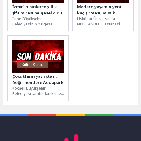
İzmir’in binlerce yıllık
Modern yaşamın yeni
şifa mirası belgesel oldu
kaçış rotası, mistik
İzmir Büyükşehir
Üsküdar Üniversitesi
akımlar!
Belediyesi’nin belgeseli
NPİSTANBUL Hastanesi
“Asklepion’un Mirası”,
Klinik Psikolog Uluğ Çağrı
Başkan Dr. Cemil Tugay’ın
Beyaz, insanların neden
katılımıyla tanıtıldı. Başkan
mistik ve spiritüel akımlara...
Tugay, “İzmir...
Kültür Sanat
Çocukların yaz rotası:
Değirmendere Aquapark
Kocaeli Büyükşehir
Belediyesi tarafından kente
kazandırılan Değirmendere
Aquapark, yaz sezonunda
çocukların gözde eğlence
noktalarından biri...