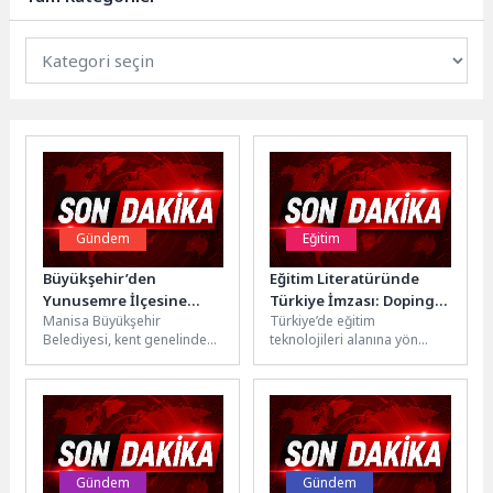
Gündem
Eğitim
Büyükşehir’den
Eğitim Literatüründe
Yunusemre İlçesine
Türkiye İmzası: Doping
Manisa Büyükşehir
Türkiye’de eğitim
Modern Sosyal Tesis
Hafıza “WAY”i Duyurdu
Belediyesi, kent genelinde
teknolojileri alanına yön
sosyal yaşam alanlarını
veren ve bugüne kadar 5
artırmaya yönelik
milyondan fazla öğrencinin
yatırımlarını sürdürüyor. Bu
yolculuğuna eşlik...
kapsamda Yunusemre...
Gündem
Gündem