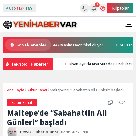
2
Kriptolar
USD
44.64 TRY
Son Eklenenler
meyen Kral Türkiye’nin ilk IMAX® animasyon filmi oluyor
M Lisa ve Dolu
Teknoloji Haberleri
Nisan Ayında Kısa Sürede Bitirebileceğ
Ana Sayfa
Kültür Sanat
Maltepe’de “Sabahattin Ali Günleri” başladı
Kültür Sanat
0
Maltepe’de “Sabahattin Ali
Günleri” başladı
Beyaz Haber Ajansı
02 Nis 2026 08:08