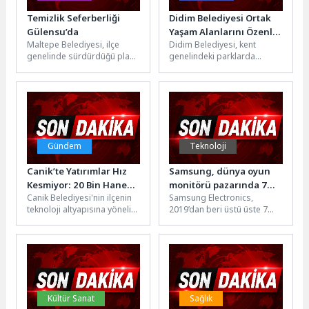
Temizlik Seferberliği
Didim Belediyesi Ortak
Gülensu’da
Yaşam Alanlarını Özenle
Maltepe Belediyesi, ilçe
Didim Belediyesi, kent
Koruyor
genelinde sürdürdüğü planlı
genelindeki parklarda
toplu temizlik çalışmalarını
yürüttüğü bakım ve onarım
bu kez Gülensu
çalışmalarıyla ortak yaşam
Mahallesi'nde gerçekleştirdi.
alanlarını daha güvenli,...
Temizlik...
Gündem
Teknoloji
Canik’te Yatırımlar Hız
Samsung, dünya oyun
Kesmiyor: 20 Bin Hane
monitörü pazarında 7
Canik Belediyesi'nin ilçenin
Samsung Electronics,
Fiber İnternete
yıldır liderliğini koruyor
teknoloji altyapısına yönelik
2019’dan beri üstü üste 7
Kavuşuyor
sürdürdüğü çalışmalarla
yıldır dünyanın bir numaralı
haneler, fiber internetle
oyun monitörü markası
buluşmaya devam ediyor.
konumunu...
Canik...
Kültür Sanat
Sağlık