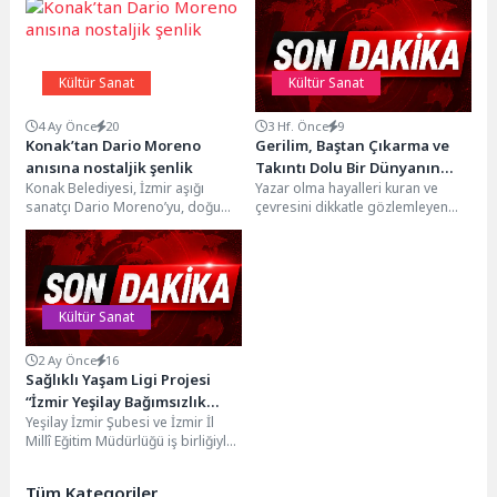
Kültür Sanat
Kültür Sanat
4 Ay Önce
20
3 Hf. Önce
9
Konak’tan Dario Moreno
Gerilim, Baştan Çıkarma ve
anısına nostaljik şenlik
Takıntı Dolu Bir Dünyanın
Konak Belediyesi, İzmir aşığı
Yazar olma hayalleri kuran ve
Kapıları Aralanıyor
sanatçı Dario Moreno’yu, doğum
çevresini dikkatle gözlemleyen
yıl dönümünde, adının yaşatıldığı
genç Bret’in gerçeklik algısı,
Karataş’taki tarihi sokakta...
gizemli ve etkileyici...
Kültür Sanat
2 Ay Önce
16
Sağlıklı Yaşam Ligi Projesi
“İzmir Yeşilay Bağımsızlık
Yeşilay İzmir Şubesi ve İzmir İl
Festivali” ile Taçlanıyor
Millî Eğitim Müdürlüğü iş birliğiyle
yıl boyunca yürütülen "Sağlıklı...
Tüm Kategoriler