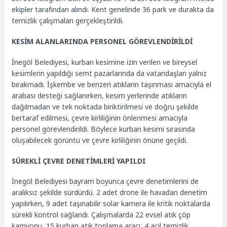
ekipler tarafından alındı. Kent genelinde 36 park ve durakta da
temizlik çalışmaları gerçekleştirildi.
KESİM ALANLARINDA PERSONEL GÖREVLENDİRİLDİ
İnegöl Belediyesi, kurban kesimine izin verilen ve bireysel
kesimlerin yapıldığı semt pazarlarında da vatandaşları yalnız
bırakmadı. İşkembe ve benzeri atıkların taşınması amacıyla el
arabası desteği sağlanırken, kesim yerlerinde atıkların
dağılmadan ve tek noktada biriktirilmesi ve doğru şekilde
bertaraf edilmesi, çevre kirliliğinin önlenmesi amacıyla
personel görevlendirildi. Böylece kurban kesimi sırasında
oluşabilecek görüntü ve çevre kirliliğinin önüne geçildi.
SÜREKLİ ÇEVRE DENETİMLERİ YAPILDI
İnegöl Belediyesi bayram boyunca çevre denetimlerini de
aralıksız şekilde sürdürdü. 2 adet drone ile havadan denetim
yapılırken, 9 adet taşınabilir solar kamera ile kritik noktalarda
sürekli kontrol sağlandı. Çalışmalarda 22 evsel atık çöp
kamyonu, 15 kurban atık toplama aracı, 4 acil temizlik