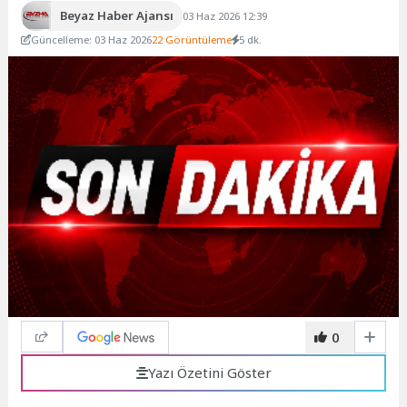
Beyaz Haber Ajansı
03 Haz 2026 12:39
Güncelleme: 03 Haz 2026
22 Görüntüleme
5 dk.
0
Yazı Özetini Göster