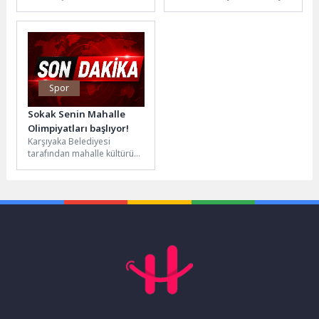
ibadetlerini sağlıklı, hijyenik
gösteren Dünya Bilimler
ve çevre temizliğine uygun
Akademisi (TWAS)
bir şekilde yerine
tarafından 2018 yılında
getirebilmesi...
Türkiye’nin ilk...
Spor
Sokak Senin Mahalle
Olimpiyatları başlıyor!
Karşıyaka Belediyesi
tarafından mahalle kültürünü
canlandırmak ve çocukları
sporla buluşturmak
amacıyla düzenlenen “Sokak
Senin Mahalle...