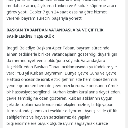
müdahale aracı, 4 yıkama tankeri ve 6 sokak süpürme aracı
görev yaptı. Ekipler 7 gün 24 saat esasına göre hizmet
vererek bayram sürecini başarıyla yönetti.
BAŞKAN TABAN’DAN VATANDAŞLARA VE ÇİFTLİK
SAHİPLERİNE TEŞEKKÜR
İnegöl Belediye Başkanı Alper Taban, bayram sürecinde
alınan tedbirlerle birlikte vatandaşların gösterdiği duyarlılığın
da memnuniyet verici olduğunu söyledi. Vatandaşlara
teşekkür eden Başkan Taban açıklamasında şu ifadelere yer
verdi: “Bu yıl Kurban Bayramı’nı Dünya Çevre Günü ve Çevre
Haftası öncesinde idrak ettik. Şehrimizde hem ibadetlerimizi
yerine getirirken hem de çevremizi koruma konusunda örnek
bir hassasiyet sergilendi. Kurban kesim kurallarına riayet eden,
çevre temizliğine özen gösteren, kurban atıklarının uygun
şekilde toplanması konusunda ekiplerimizle iş birliği yapan
tüm vatandaşlarımıza teşekkür ediyorum. Aynı şekilde çiftlik
sahiplerimiz ve hayvan satıcılarımız da yapılan
bilgilendirmelere büyük ölçüde uyum sağlayarak sürece