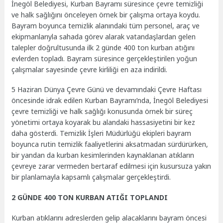
İnegöl Belediyesi, Kurban Bayramı süresince çevre temizliği
ve halk sağlığını önceleyen örnek bir çalışma ortaya koydu.
Bayram boyunca temizlik alanındaki tüm personel, araç ve
ekipmanlarıyla sahada görev alarak vatandaşlardan gelen
talepler doğrultusunda ilk 2 günde 400 ton kurban atığını
evlerden topladı. Bayram süresince gerçekleştirilen yoğun
çalışmalar sayesinde çevre kirliliği en aza indirildi.
5 Haziran Dünya Çevre Günü ve devamındaki Çevre Haftası
öncesinde idrak edilen Kurban Bayramı’nda, İnegöl Belediyesi
çevre temizliği ve halk sağlığı konusunda örnek bir süreç
yönetimi ortaya koyarak bu alandaki hassasiyetini bir kez
daha gösterdi. Temizlik İşleri Müdürlüğü ekipleri bayram
boyunca rutin temizlik faaliyetlerini aksatmadan sürdürürken,
bir yandan da kurban kesimlerinden kaynaklanan atıkların
çevreye zarar vermeden bertaraf edilmesi için kusursuza yakın
bir planlamayla kapsamlı çalışmalar gerçekleştirdi.
2 GÜNDE 400 TON KURBAN ATIĞI TOPLANDI
Kurban atıklarını adreslerden gelip alacaklarını bayram öncesi