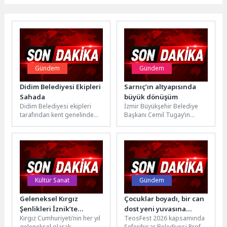
Gündem
Gündem
Didim Belediyesi Ekipleri
Sarnıç’ın altyapısında
Sahada
büyük dönüşüm
Didim Belediyesi ekipleri
İzmir Büyükşehir Belediye
tarafından kent genelinde
Başkanı Cemil Tugay’ın
bakım, temizlik ve
temelini attığı Gaziemir
düzenleme çalışmaları
Sarnıç içme suyu şebeke ve
aralıksız şekilde
iletim...
sürdürülüyor.Gerçekleştirilen
çalışmalar...
Kültür Sanat
Gündem
Geleneksel Kırgız
Çocuklar boyadı, bir can
Şenlikleri İznik’te
dost yeni yuvasına
Kırgız Cumhuriyeti’nin her yıl
TeosFest 2026 kapsamında
Gerçekleşti
kavuştu
geleneksel olarak
Seferihisar Belediyesi Prof.