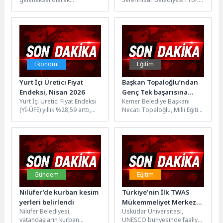
düzenlediği Kırgız Şenlikleri
Dr. İsmet Sungurbey Sokak
bu yılda İznik’te görkemli bir
Hayvanları Yuvası, anlamlı
etkinlikle...
bir etkinliğe...
Ekonomi
Eğitim
Yurt İçi Üretici Fiyat
Başkan Topaloğlu’ndan
Endeksi, Nisan 2026
Genç Tek başarısına
Yurt İçi Üretici Fiyat Endeksi
Kemer Belediye Başkanı
tebrik
(Yİ-ÜFE) yıllık %28,59 arttı,
Necati Topaloğlu, Milli Eğitim
aylık %3,17 arttıYİ-ÜFE
Bakanlığı tarafından
(2003=100) 2026 yılı...
düzenlenen 2. Genç Tek
Zirvesi’nde derece...
Gündem
Eğitim
Nilüfer’de kurban kesim
Türkiye’nin İlk TWAS
yerleri belirlendi
Mükemmeliyet Merkezi
Nilüfer Belediyesi,
Üsküdar Üniversitesi,
Üsküdar Üniversitesi
vatandaşların kurban
UNESCO bünyesinde faaliyet