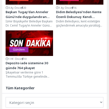
3 Ay Önce
20
1 Ay Önce
16
Başkan Tugay’dan Anneler
Didim Belediyesi’nden Kente
Günü’nde duygulandıran
Özenli Dokunuş: Kendi
İzmir Büyükşehir Belediye Başkanı
Didim Belediyesi, kent estetiğini
sürpriz
Üretimi Çiçekler Toprakla
Dr. Cemil Tugay’ın Anneler Günü
güçlendirmek amacıyla yürüttüğü
Buluşuyor
dolayısıyla katıldığı televizyon
peyzaj ve bakım çalışmaları
programında okuduğu
kapsamında kendi üretimi olan...
“Anadolu’nun...
Gündem
1 Hf. Önce
10
Depozito iade sistemine 30
günde 764 şikayet
Şikayetvar verilerine göre 1
Temmuz’da Türkiye genelinde
uygulanmaya başlayan
Depozitosu Olan Ambalajlar
Tüm Kategoriler
sistemine ilk 30...