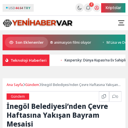
2
Kriptolar
USD
44.64 TRY
Son Eklenenler
 Kral Türkiye’nin ilk IMAX® animasyon filmi oluyor
M Lisa ve Dolu Kade
Teknoloji Haberleri
Kaspersky: Dünya Kupası’na Ev Sahipliğ
Ana Sayfa
Gündem
İnegöl Belediyesi’nden Çevre Haftasına Yakışan
Bayram Mesaisi
Gündem
0
İnegöl Belediyesi’nden Çevre
Haftasına Yakışan Bayram
Mesaisi