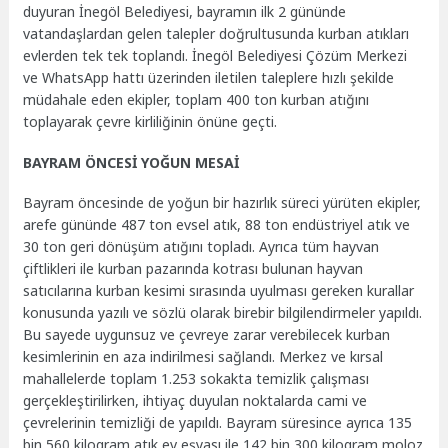
duyuran İnegöl Belediyesi, bayramın ilk 2 gününde
vatandaşlardan gelen talepler doğrultusunda kurban atıkları
evlerden tek tek toplandı. İnegöl Belediyesi Çözüm Merkezi
ve WhatsApp hattı üzerinden iletilen taleplere hızlı şekilde
müdahale eden ekipler, toplam 400 ton kurban atığını
toplayarak çevre kirliliğinin önüne geçti.
BAYRAM ÖNCESİ YOĞUN MESAİ
Bayram öncesinde de yoğun bir hazırlık süreci yürüten ekipler,
arefe gününde 487 ton evsel atık, 88 ton endüstriyel atık ve
30 ton geri dönüşüm atığını topladı. Ayrıca tüm hayvan
çiftlikleri ile kurban pazarında kotrası bulunan hayvan
satıcılarına kurban kesimi sırasında uyulması gereken kurallar
konusunda yazılı ve sözlü olarak birebir bilgilendirmeler yapıldı.
Bu sayede uygunsuz ve çevreye zarar verebilecek kurban
kesimlerinin en aza indirilmesi sağlandı. Merkez ve kırsal
mahallelerde toplam 1.253 sokakta temizlik çalışması
gerçekleştirilirken, ihtiyaç duyulan noktalarda cami ve
çevrelerinin temizliği de yapıldı. Bayram süresince ayrıca 135
bin 560 kilogram atık ev eşyası ile 142 bin 300 kilogram moloz