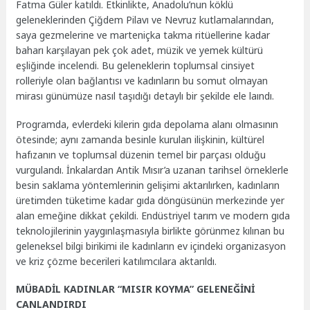
Fatma Güler katıldı. Etkinlikte, Anadolu’nun köklü
geleneklerinden Çiğdem Pilavı ve Nevruz kutlamalarından,
saya gezmelerine ve marteniçka takma ritüellerine kadar
baharı karşılayan pek çok adet, müzik ve yemek kültürü
eşliğinde incelendi. Bu geleneklerin toplumsal cinsiyet
rolleriyle olan bağlantısı ve kadınların bu somut olmayan
mirası günümüze nasıl taşıdığı detaylı bir şekilde ele laındı.
Programda, evlerdeki kilerin gıda depolama alanı olmasının
ötesinde; aynı zamanda besinle kurulan ilişkinin, kültürel
hafızanın ve toplumsal düzenin temel bir parçası olduğu
vurgulandı. İnkalardan Antik Mısır’a uzanan tarihsel örneklerle
besin saklama yöntemlerinin gelişimi aktarılırken, kadınların
üretimden tüketime kadar gıda döngüsünün merkezinde yer
alan emeğine dikkat çekildi. Endüstriyel tarım ve modern gıda
teknolojilerinin yaygınlaşmasıyla birlikte görünmez kılınan bu
geleneksel bilgi birikimi ile kadınların ev içindeki organizasyon
ve kriz çözme becerileri katılımcılara aktarıldı.
MÜBADİL KADINLAR “MISIR KOYMA” GELENEĞİNİ
CANLANDIRDI