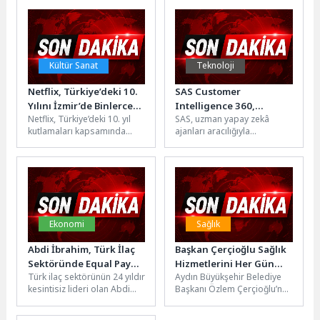
arasında...
Topaloğlu’na nezaket...
Kültür Sanat
Teknoloji
Netflix, Türkiye’deki 10.
SAS Customer
Yılını İzmir’de Binlerce
Intelligence 360,
Netflix, Türkiye’deki 10. yıl
SAS, uzman yapay zekâ
Kişiyle Kutladı. Sırada
Genişletilmiş Ajan
kutlamaları kapsamında
ajanları aracılığıyla
İstanbul ve Ankara Var
Tabanlı Yapay Zeka
hayata geçirdiği “N 10 Yıl
pazarlamacıların güvenli bir
Yeteneklerini Tanıttı
Ama: Bir Netflix Festivali”...
çerçevede daha hızlı aksiyon
almalarına olanak...
Ekonomi
Sağlık
Abdi İbrahim, Türk İlaç
Başkan Çerçioğlu Sağlık
Sektöründe Equal Pay
Hizmetlerini Her Gün
Türk ilaç sektörünün 24 yıldır
Aydın Büyükşehir Belediye
Sertifikasını Alan İlk
Yüzlerce Vatandaşa
kesintisiz lideri olan Abdi
Başkanı Özlem Çerçioğlu’nun
Şirket Oldu
Ulaştırıyor
İbrahim’in kadın ve erkek
Aydın’a kazandırdığı Ağız ve
çalışanlarına aynı...
Diş Sağlığı Poliklinikleri,