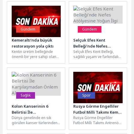
Gündem
Gündem
Kemeraltı’nda büyük
Selçuk Efes Kent
restorasyon yola çıktı
Belleği’nde Nefes
Kentin üretim belleğinde
Selçuk Efes Kent Belleği,
Atölyesine Yoğun İlgi
önemli bir yere sahip olan
sağlıklı yaşam ve farkındalık
ve Konak Belediyesi
odaklı etkinliklerine bir
tarafından müze olarak
yenisini daha ekledi.
yeniden...
“Nefes...
Sağlık
Spor
Kolon Kanserinin 6
Rusya Görme Engelliler
Belirtisi İle
Futbol Milli Takımı Kemer
Dünya genelinde en sık
Rusya Görme Engelliler
Karşılaşmadan Önlem
Belediyesi’nde
görülen kanser türlerinden
Futbol Milli Takımı Antrenör
Alın
biri olan kolon kanseri,
ve sporcuları, Kemer
kansere bağlı ölümler
Belediye Başkanı Necati