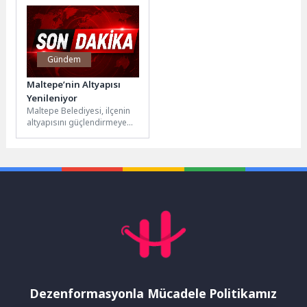
ücretsiz sağlık...
Gündem
Maltepe’nin Altyapısı
Yenileniyor
Maltepe Belediyesi, ilçenin
altyapısını güçlendirmeye
yönelik çalışmalarını aralıksız
sürdürüyor. Yalı Mahallesi
Hamam Sokak’ta başlatılan
çalışmalar...
Dezenformasyonla Mücadele Politikamız