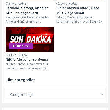
3 Ay Önce
13
3 Ay Önce
20
Kadınların emeği, Anneler
Binler Ateşten Atladı, Gece
Günü’ne değer kattı
Müzikle Şenlendi
Karşıyaka Belediyesi tarafından
İstanbul’un en köklü sanat
Anneler Günü etkinlikleri
kurumlarından biri olan Bakırköy
kapsamında düzenlenen “Kadın
Belediye Tiyatroları, yıl boyunca
Emeği Pazarı” Bostanlı Zühtü Işıl
sahnelediği nitelikli oyunların...
Meydanı’nda...
Kültür Sanat
4 Ay Önce
24
Nilüfer’de bahar senfonisi
Nilüfer Senfoni Orkestrası, “Bir
Perde Bir Senfoni” konseri ile
baharı karşıladı. Şef Deniz Tan
yönetimindeki...
Tüm Kategoriler