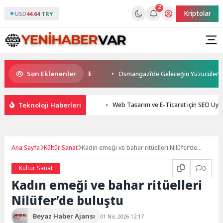
2
Kriptolar
USD
44.64 TRY
Son Eklenenler
us Son Yolculuğuna Uğurlandı
Osmangazi’de Geleceğin Yüzücüleri Sertif
Teknoloji Haberleri
Web Tasarım ve E-Ticaret için SEO Uy
Ana Sayfa
Kültür Sanat
Kadın emeği ve bahar ritüelleri Nilüfer’de
buluştu
Kültür Sanat
0
Kadın emeği ve bahar ritüelleri
Nilüfer’de buluştu
Beyaz Haber Ajansı
01 Nis 2026 12:17