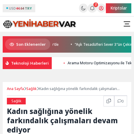
2
Kriptolar
USD
44.64 TRY
Son Eklenenler
 Buluşmaları gençleri İzmir’de
“Aşk Tesadüfleri Sever 3″ün Çekimleri
Teknoloji Haberleri
Arama Motoru Optimizasyonu ile Tekno
Ana Sayfa
Sağlık
Kadın sağlığına yönelik farkındalık çalışmaları
devam ediyor
Sağlık
0
Kadın sağlığına yönelik
farkındalık çalışmaları devam
ediyor