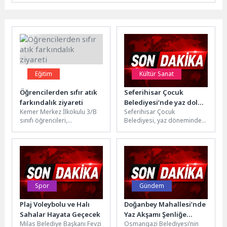
Eğitim
Kültür Sanat
Öğrencilerden sıfır atık
Seferihisar Çocuk
farkındalık ziyareti
Belediyesi’nde yaz dolu
Kemer Merkez İlkokulu 3/B
Seferihisar Çocuk
dolu geçiyor
sınıfı öğrencileri,
Belediyesi, yaz döneminde
öğretmenleri Ezgi Duman
de çocukların akademik,
eşliğinde 30 Mart
sanatsal, sportif ve kültürel
Uluslararası Sıfır Atık...
gelişimlerini destekleyen
birbirinden...
Spor
Gündem
Plaj Voleybolu ve Halı
Doğanbey Mahallesi’nde
Sahalar Hayata Geçecek
Yaz Akşamı Şenliğe
Milas Belediye Başkanı Fevzi
Osmangazi Belediyesi’nin
Dönüştü