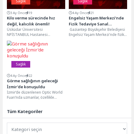
Sağlık
Sağlık
3 Ay Önce
19
4 Ay Önce
21
Kilo verme sürecinde hız
Engelsiz Yaşam Merkezi’nde
değil, kalıcılık önemli!
Fizik Tedaviye Sanal
Üsküdar Üniversitesi
Gaziantep Büyükşehir Belediyesi
Gerçeklik Desteği
NPİSTANBUL Hastanesi
Engelsiz Yaşam Merkezi'nde fizik
Beslenme ve Diyet Uzmanı Hülya
tedavi ve rehabilitasyon sürecine
Yiğit İspiroğlu, kilo verme
entegre edilen sanal gerçeklik...
girişimlerinde yapılan...
Sağlık
4 Ay Önce
22
Görme sağlığının geleceği
İzmir’de konuşuldu
İzmir’de düzenlenen Optic World
Fuarı’nda uzmanlar, özellikle
çocuklarda hızla artan miyopi
vakalarına dikkat çekerek erken...
Tüm Kategoriler