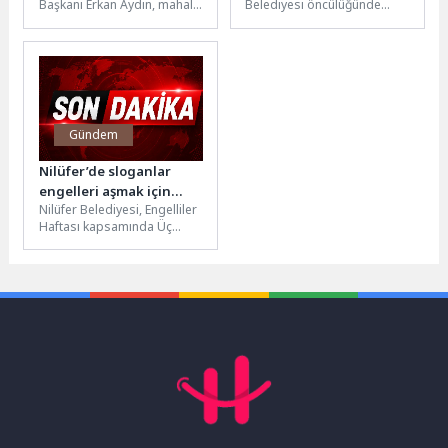
Başkanı Erkan Aydın, mahalle
Belediyesi öncülüğünde
buluşmaları kapsamında
Babalı Sahili’nde düzenlenen
Gülbahçe Mahallesi’nde
“1864 Büyük Sürgünü Anma
vatandaşlarla bir araya
Programı” duygu dolu
geldi. Kahvaltı...
anlara...
Gündem
Nilüfer’de sloganlar
engelleri aşmak için
Nilüfer Belediyesi, Engelliler
yükseldi
Haftası kapsamında Üç
Fidan Gençlik Parkı’nda
düzenlenen basın
açıklamasının ardından
gerçekleştirdiği yürüyüşle,...