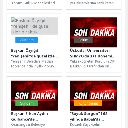
Topuz, Güllük Mahallesi’nde
yaz akşamlarına renk katan
belediye ekipleri tarafından
Mahalle Şenlikleri, Doğanbey
yürütülen çevre düzenlemesi
Mahallesi’nde yoğun
ve üstyapı...
katılımla gerçekleşti.
Çocuklar için...
Gündem
Eğitim
Başkan Özyiğit:
Üsküdar Üniversitesi
“Yenişehir’de güzel izler
SHMYO’da 3+1 dönemi
Yenişehir Belediye Meclisi
Yükseköğretim Kurulu (YÖK)
bıraktık”
başlıyor!
toplantısında 7 yıllık görev
Başkanlığı tarafından ön
süresini değerlendiren
lisans programları için
Başkan Abdullah Özyiğit, "6
hayata geçirilen 3+1
Temel İlke"...
İşletmede Mesleki Eğitim...
Gündem
Kültür Sanat
Başkan Erkan Aydın
“Büyük Sürgün” 162.
Gülbahçe’de
yılında Babalı’da
Osmangazi Belediye
Kocaeli Büyükşehir
Vatandaşlarla Buluştu
dualarla anıldı