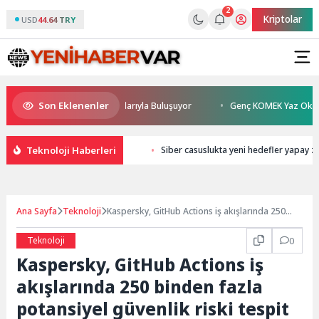
2
Kriptolar
USD
44.64 TRY
Son Eklenenler
an Sönmez TESAK’ta Okurlarıyla Buluşuyor
Genç KOMEK Yaz Okulu Öğren
Teknoloji Haberleri
Siber casuslukta yeni hedefler yapay z
Ana Sayfa
Teknoloji
Kaspersky, GitHub Actions iş akışlarında 250
binden fazla potansiyel güvenlik riski tespit etti
Teknoloji
0
Kaspersky, GitHub Actions iş
akışlarında 250 binden fazla
potansiyel güvenlik riski tespit