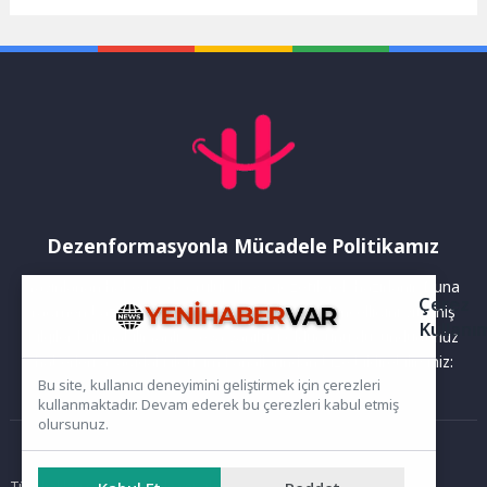
mahallelerde altyapı
sorunlarını kalıcı olarak
çözmek...
Dezenformasyonla Mücadele Politikamız
Yayınlanan haberler doğruluk ilkesi gözetilerek hazırlanır. Buna
Çerez
rağmen bazı içeriklerde eksik, hatalı veya güncelliğini yitirmiş
Kullanı
bilgiler bulunabilir.Yanlış veya yanıltıcı olduğunu düşündüğünüz
haberleri aşağıdaki iletişim kanallarından bize bildirebilirsiniz:
Bu site, kullanıcı deneyimini geliştirmek için çerezleri
kullanmaktadır. Devam ederek bu çerezleri kabul etmiş
olursunuz.
Ana Sayfa
Tüm hakları saklıdır. Sitede yer alan içerikler izinsiz kopyalanamaz,