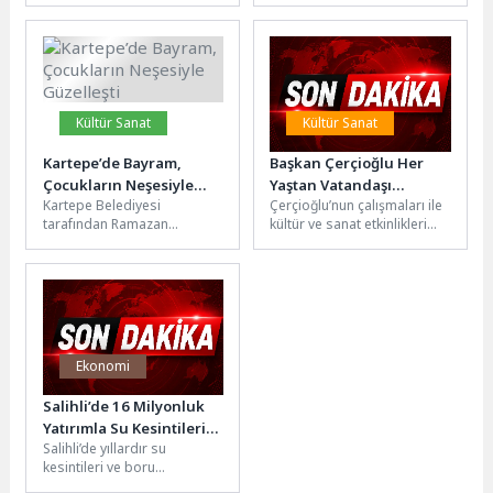
Şehirlerarası Otobüs
Sağlık Müdürlüğü iş
Terminali’nde
birliğinde, belediye...
gerçekleştirilen
denetimlerde, Bursa’dan
otobüsle...
Kültür Sanat
Kültür Sanat
Kartepe’de Bayram,
Başkan Çerçioğlu Her
Çocukların Neşesiyle
Yaştan Vatandaşı
Kartepe Belediyesi
Çerçioğlu’nun çalışmaları ile
Güzelleşti
Sanatın Tüm Renkleri ile
tarafından Ramazan
kültür ve sanat etkinlikleri
Buluşturmaya Devam
Bayramı’nın son iki gününde
kentin dört bir yanında
Ediyor
Kartepe Kent Çarşısı’nda
vatandaşlarla buluşmaya
düzenlenen çocuk şenliği,
devam ediyor.Aydın...
yoğun...
Ekonomi
Salihli’de 16 Milyonluk
Yatırımla Su Kesintileri
Salihli’de yıllardır su
Son Bulacak
kesintileri ve boru
patlaklarıyla gündeme gelen