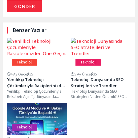
GÖNDER
Benzer Yazılar
Teknoloji
Teknoloji
4 Ay Önce
35
5 Ay Önce
35
Yenilikçi Teknoloji
Teknoloji Dünyasında SEO
Çözümleriyle Rakiplerinizden
Stratejileri ve Trendler
Yenilikçi Teknoloji Çözümleriyle
Teknoloji Dünyasında SEO
Öne Geçin.
Rekabeti Aşın İş dünyasında
Stratejileri Neden Önemli? SEO
rekabet her geçen gün daha da
(Arama Motoru Optimizasyonu),
artmaktadır. Şirketler,...
dijital dünyada web sitelerinin
organik...
Teknoloji