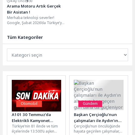
4 Ay Önce
30
Arama Motoru Artık Gerçek
Bir Asistan !
Merhaba teknoloji severler!
Google, Şubat 2026’da Türkiye’ye
özel büyük bir güncelleme yaptı
ve **AI Modu**...
Tüm Kategoriler
Otomobil
Gündem
A101 30 Temmuz’da
Başkan Çerçioğlu’nun
Elektrikli Kamyonet
çalışmaları ile Aydın’ın
Türkiye’nin 81 ilinde ve tüm
Çerçioğlu’nun öncülüğünde
Satacak
altyapısı her geçen gün
ilçelerinde 13.500’ü aşkın
hayata geçirilen çalışmalar,
daha da güçleniyor