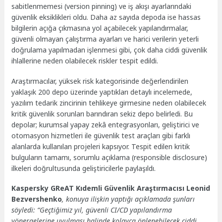
sabitlenmemesi (version pinning) ve iş akışı ayarlarındaki
güvenlik eksiklikleri oldu. Daha az sayıda depoda ise hassas
bilgilerin açığa çıkmasına yol açabilecek yapılandırmalar,
güvenli olmayan çalıştırma ayarları ve harici verilerin yeterli
doğrulama yapılmadan işlenmesi gibi, çok daha ciddi güvenlik
ihlallerine neden olabilecek riskler tespit edildi.
Araştırmacılar, yüksek risk kategorisinde değerlendirilen
yaklaşık 200 depo üzerinde yaptıkları detaylı incelemede,
yazılım tedarik zincirinin tehlikeye girmesine neden olabilecek
kritik güvenlik sorunları barındıran sekiz depo belirledi. Bu
depolar; kurumsal yapay zekâ entegrasyonları, geliştirici ve
otomasyon hizmetleri ile güvenlik test araçları gibi farklı
alanlarda kullanılan projeleri kapsıyor. Tespit edilen kritik
bulguların tamamı, sorumlu açıklama (responsible disclosure)
ilkeleri doğrultusunda geliştiricilerle paylaşıldı.
Kaspersky GReAT Kıdemli Güvenlik Araştırmacısı Leonid
Bezvershenko
, konuya ilişkin yaptığı açıklamada şunları
söyledi: “Geçtiğimiz yıl, güvenli CI/CD yapılandırma
yönergelerine uyulması halinde kolayca önlenebilecek ciddi