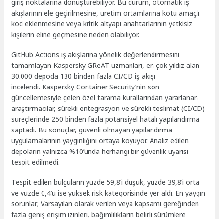
giriş noktalarına dönüştürebiliyor. Bu durum, otomatik iş
akışlarının ele geçirilmesine, üretim ortamlarına kötü amaçlı
kod eklenmesine veya kritik altyapı anahtarlarının yetkisiz
kişilerin eline geçmesine neden olabiliyor.
GitHub Actions iş akışlarına yönelik değerlendirmesini
tamamlayan Kaspersky GReAT uzmanları, en çok yıldız alan
30.000 depoda 130 binden fazla CI/CD iş akışı
incelendi. Kaspersky Container Security’nin son
güncellemesiyle gelen özel tarama kurallarından yararlanan
araştırmacılar, sürekli entegrasyon ve sürekli teslimat (CI/CD)
süreçlerinde 250 binden fazla potansiyel hatalı yapılandırma
saptadı. Bu sonuçlar, güvenli olmayan yapılandırma
uygulamalarının yaygınlığını ortaya koyuyor. Analiz edilen
depoların yalnızca %10’unda herhangi bir güvenlik uyarısı
tespit edilmedi.
Tespit edilen bulguların yüzde 59,8’i düşük, yüzde 39,8’i orta
ve yüzde 0,4’ü ise yüksek risk kategorisinde yer aldı. En yaygın
sorunlar; Varsayılan olarak verilen veya kapsamı gereğinden
fazla geniş erişim izinleri, bağımlılıkların belirli sürümlere