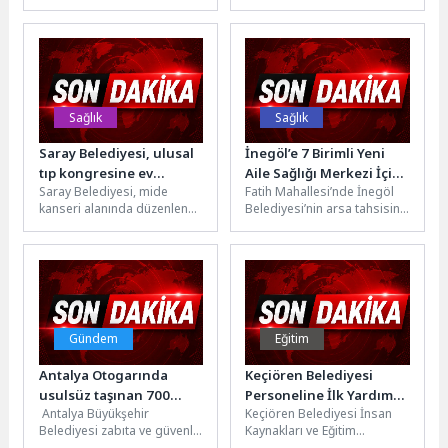
marketiyle hizmet veren,
kentin bugününe olduğu gibi
1.200’den fazla tedarikçisiyle
geleceğine de hizmet etmeyi
perakende...
sürdürüyor.Aydın
Büyükşehir...
Sağlık
Sağlık
Saray Belediyesi, ulusal
İnegöl’e 7 Birimli Yeni
tıp kongresine ev
Aile Sağlığı Merkezi İçin
Saray Belediyesi, mide
Fatih Mahallesi’nde İnegöl
sahipliği yapıyor
Protokol İmzalandı
kanseri alanında düzenlenen
Belediyesi’nin arsa tahsisini
önemli bir tıp kongresine ev
gerçekleştirdiği alanda
sahipliği yapıyor. Saray
hayata geçirilecek 7 Aile
Atatürk...
Hekimliği Birimli Bilge...
Gündem
Eğitim
Antalya Otogarında
Keçiören Belediyesi
usulsüz taşınan 700
Personeline İlk Yardım
Antalya Büyükşehir
Keçiören Belediyesi İnsan
civcive el konuldu
Eğitimi Verildi
Belediyesi zabıta ve güvenlik
Kaynakları ve Eğitim
görevlilerince, Antalya
Müdürlüğü ile Ankara İl