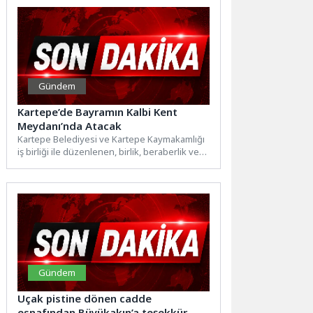
Gündem
Kartepe’de Bayramın Kalbi Kent
Meydanı’nda Atacak
Kartepe Belediyesi ve Kartepe Kaymakamlığı
iş birliği ile düzenlenen, birlik, beraberlik ve
dayanışmanın en güzel...
Gündem
Uçak pistine dönen cadde
esnafından Büyükakın’a teşekkür