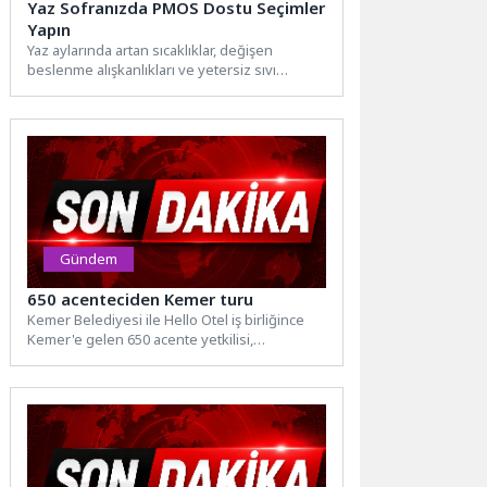
Yaz Sofranızda PMOS Dostu Seçimler
Yapın
Yaz aylarında artan sıcaklıklar, değişen
beslenme alışkanlıkları ve yetersiz sıvı
tüketimi, PMOS (Polikistik Metabolik Over...
Gündem
650 acenteciden Kemer turu
Kemer Belediyesi ile Hello Otel iş birliğince
Kemer'e gelen 650 acente yetkilisi,
düzenlenen forum sonrasında...