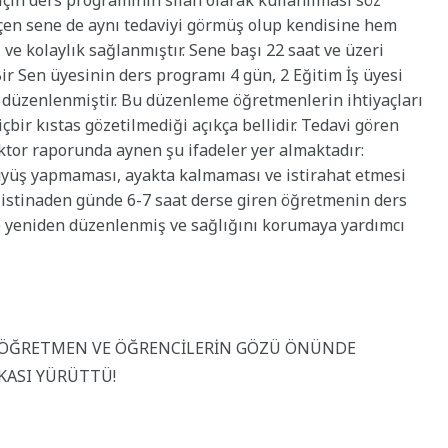
çin ders programının silah olarak kullanılması söz
çen sene de aynı tedaviyi görmüş olup kendisine hem
 ve kolaylık sağlanmıştır. Sene başı 22 saat ve üzeri
r Sen üyesinin ders programı 4 gün, 2 Eğitim İş üyesi
düzenlenmiştir. Bu düzenleme öğretmenlerin ihtiyaçları
bir kıstas gözetilmediği açıkça bellidir. Tedavi gören
r raporunda aynen şu ifadeler yer almaktadır:
üyüş yapmaması, ayakta kalmaması ve istirahat etmesi
istinaden günde 6-7 saat derse giren öğretmenin ders
e yeniden düzenlenmiş ve sağlığını korumaya yardımcı
ELİ, ÖĞRETMEN VE ÖĞRENCİLERİN GÖZÜ ÖNÜNDE
İKASI YÜRÜTTÜ!