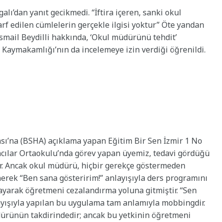
galı’dan yanıt gecikmedi.
“İftira içeren, sanki okul
f edilen cümlelerin gerçekle ilgisi yoktur” Öte yandan
İsmail Beydilli hakkında, ‘Okul müdürünü tehdit’
a Kaymakamlığı’nın da incelemeye izin verdiği öğrenildi.
sı’na (BSHA) açıklama yapan Eğitim Bir Sen İzmir 1 No
cılar Ortaokulu’nda görev yapan üyemiz, tedavi gördüğü
ır. Ancak okul müdürü, hiçbir gerekçe göstermeden
erek “Ben sana gösteririm!” anlayışıyla ders programını
ayarak öğretmeni cezalandırma yoluna gitmiştir. “Sen
anlayışıyla yapılan bu uygulama tam anlamıyla mobbingdir.
ürünün takdirindedir; ancak bu yetkinin öğretmeni