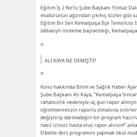
Eğitim İş 2 No’lu Şube Başkanı Yılmaz Dal
müdürünün ağzından çıkmış sözler gibi sar
Eğitim Bir Sen Kemalpaşa İlçe Temsilcisi 
iddiasıylı inceeme başlatıldığı, Kemalpaş
n
ALİ KAYA NE DEMİŞTİ?
n
Konu hakkında Bilim ve Sağlık Haber Ajan
Şube Başkanı Ali Kaya, “Kemalpaşa Sincan
rahatsızlık nedeniyle üç gün rapor almışt
öğretmenimizin raporlu olmasına sinirlen
değiştirip darmadağın bir program hazırl
nasıl izinsiz hasta olur, rapor alırsın!” 
Elbette ders programını yapmak okul müd