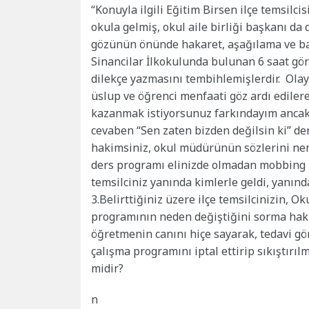
“Konuyla ilgili Eğitim Birsen ilçe temsilci
okula gelmiş, okul aile birliği başkanı da
gözünün önünde hakaret, aşağılama ve bas
Sinancilar İlkokulunda bulunan 6 saat gö
dilekçe yazmasını tembihlemişlerdir. Olay
üslup ve öğrenci menfaati göz ardı ediler
kazanmak istiyorsunuz farkındayım ancak
cevaben “Sen zaten bizden değilsin ki” den
hakimsiniz, okul müdürünün sözlerini ner
ders programı elinizde olmadan mobbing 
temsilciniz yanında kimlerle geldi, yanınd
3.Belirttiğiniz üzere ilçe temsilcinizin,
programının neden değiştiğini sorma hakk
öğretmenin canını hiçe sayarak, tedavi gö
çalışma programını iptal ettirip sıkıştırı
midir?
n