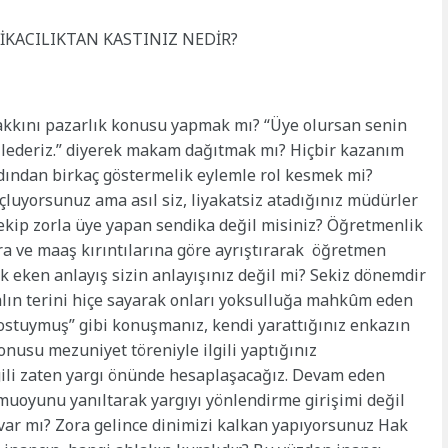
DİKACILIKTAN KASTINIZ NEDİR?
kkını pazarlık konusu yapmak mı? “Üye olursan senin
allederiz.” diyerek makam dağıtmak mı? Hiçbir kazanım
dından birkaç göstermelik eylemle rol kesmek mi?
çluyorsunuz ama asıl siz, liyakatsiz atadığınız müdürler
çekip zorla üye yapan sendika değil misiniz?
Öğretmenlik
 ve maaş kırıntılarına göre ayrıştırarak öğretmen
k eken anlayış sizin anlayışınız değil mi? Sekiz dönemdir
lın terini hiçe sayarak onları yoksulluğa mahkûm eden
 dostuymuş” gibi konuşmanız, kendi yarattığınız enkazın
onusu mezuniyet töreniyle ilgili yaptığınız
ilgili zaten yargı önünde hesaplaşacağız. Devam eden
uoyunu yanıltarak yargıyı yönlendirme girişimi değil
var mı? Zora gelince dinimizi kalkan yapıyorsunuz
Hak