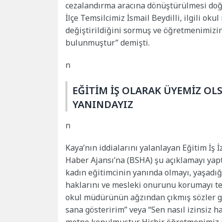
cezalandırma aracına dönüştürülmesi doğ
İlçe Temsilcimiz İsmail Beydilli, ilgili 
değiştirildiğini sormuş ve öğretmenimizi
bulunmuştur” demişti.
n
EĞİTİM İŞ OLARAK ÜYEMİZ OL
YANINDAYIZ
n
Kaya’nın iddialarını yalanlayan Eğitim İş 
Haber Ajansı’na (BSHA) şu açıklamayı yaptı
kadın eğitimcinin yanında olmayı, yaşadığ
haklarını ve mesleki onurunu korumayı tem
okul müdürünün ağzından çıkmış sözler gib
sana gösteririm” veya “Sen nasıl izinsiz ha