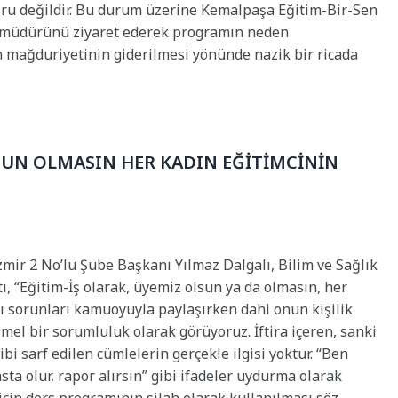
ru değildir. Bu durum üzerine Kemalpaşa Eğitim-Bir-Sen
okul müdürünü ziyaret ederek programın neden
n mağduriyetinin giderilmesi yönünde nazik bir ricada
SUN OLMASIN HER KADIN EĞİTİMCİNİN
İzmir 2 No’lu Şube Başkanı Yılmaz Dalgalı, Bilim ve Sağlık
, “
Eğitim-İş olarak, üyemiz olsun ya da olmasın, her
ı sorunları kamuoyuyla paylaşırken dahi onun kişilik
el bir sorumluluk olarak görüyoruz. İftira içeren, sanki
i sarf edilen cümlelerin gerçekle ilgisi yoktur. “Ben
sta olur, rapor alırsın” gibi ifadeler uydurma olarak