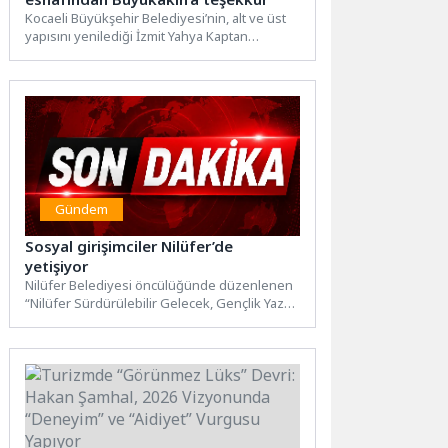
Kocaeli Büyükşehir Belediyesi’nin, alt ve üst
yapısını yenilediği İzmit Yahya Kaptan
Mahallesi Şehit Ergün Köncü...
Gündem
Sosyal girişimciler Nilüfer’de
yetişiyor
Nilüfer Belediyesi öncülüğünde düzenlenen
“Nilüfer Sürdürülebilir Gelecek, Gençlik Yaz
Kampları”nda gençler, fikirlerini sosyal girişim
projelerine...