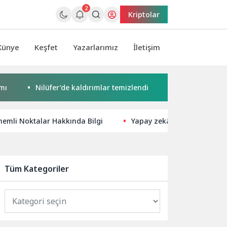
2
Kriptolar
Künye
Keşfet
Yazarlarımız
İletişim
Nilüfer’de kaldırımlar temizlendi
Başkan Pekyatırmacı’dan
nemli Noktalar Hakkında Bilgi
Yapay zekâ doktorunuz deği
Tüm Kategoriler