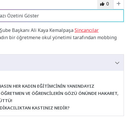
0
azı Özetini Göster
u Şube Başkanı Ali Kaya Kemalpaşa
Sincancılar
adın bir öğretmene okul yönetimi tarafından mobbing
MASIN HER KADIN EĞİTİMCİNİN YANINDAYIZ
Lİ, ÖĞRETMEN VE ÖĞRENCİLERİN GÖZÜ ÖNÜNDE HAKARET,
ÜTTÜ!
NDİKACILIKTAN KASTINIZ NEDİR?