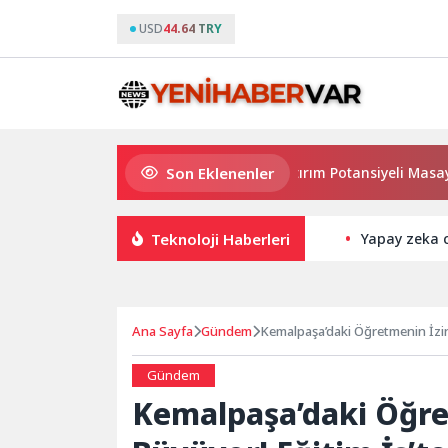
USD
44.64 TRY
Son Eklenenler
Haymana’nın Geleceği ve Yatırım Potansiyeli Masaya Yatırıldı
Teknoloji Haberleri
Yapay zeka ce
Ana Sayfa
Gündem
Kemalpaşa’daki Öğretmenin İzin 
Gündem
Kemalpaşa’daki Öğre