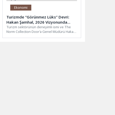
Ekonomi
Turizmde “Görünmez Lüks” Devri:
Hakan Şamhal, 2026 Vizyonunda
“Deneyim” ve “Aidiyet” Vurgusu
Turizm sektörünün deneyimli ismi ve The
Norm Collection Door’a Genel Müdürü Hakan
Yapıyor
Şamhal, konaklama sektörünün...