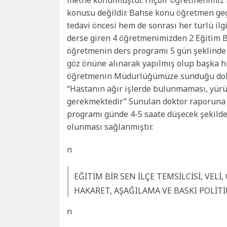
metne konulmuştur. Hiçbir öğretmenimiz i
konusu değildir. Bahse konu öğretmen ge
tedavi öncesi hem de sonrası her türlü ilgi
derse giren 4 öğretmenimizden 2 Eğitim Bi
öğretmenin ders programı 5 gün şeklinde 
göz önüne alınarak yapılmış olup başka hiç
öğretmenin Müdürlüğümüze sunduğu dokto
“Hastanın ağır işlerde bulunmaması, yür
gerekmektedir” Sunulan doktor raporuna 
programı günde 4-5 saate düşecek şekild
olunması sağlanmıştır.
n
EĞİTİM BİR SEN İLÇE TEMSİLCİSİ, V
HAKARET, AŞAĞILAMA VE BASKI POLİT
n