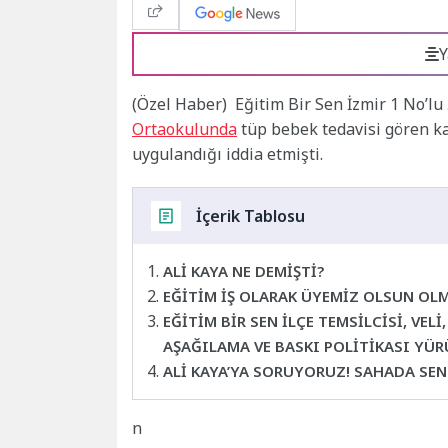
Y
(Özel Haber)
Eğitim Bir Sen İzmir 1 No’l
Ortaokulunda
tüp bebek tedavisi gören k
uygulandığı iddia etmişti.
İçerik Tablosu
ALİ KAYA NE DEMİŞTİ?
EĞİTİM İŞ OLARAK ÜYEMİZ OLSUN OL
EĞİTİM BİR SEN İLÇE TEMSİLCİSİ, VE
AŞAĞILAMA VE BASKI POLİTİKASI YÜR
ALİ KAYA’YA SORUYORUZ! SAHADA SE
n