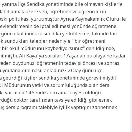
si yanına İlçe Sendika yönetiminde bile olmayan kişilerle
 dahil olmak üzere veli, öğretmen ve öğrencilerin
kı politikası yürütmüştür. Ayrıca Kaymakamlık Oluru ile
revlendirmenin de iptal edilmesi yönünde öğretmene
 günü okul müdürü sendika yetkililerine, takındıkları
ek sundukları talepler nedeniyle ” bir öğretmeni
 bir okul müdürünü kaybediyorsunuz” denildiğinde,
ilmiştir. Ali Kaya’ ya sorular: 1.Yaşanan bu olaya ne kadar
eden duydunuz, öğretmenin tedavisi öncesi ve sonrası
uygulandığını nasıl anladınız?
2.Olay günü ilçe
a getirdiği kişiler sendika yönetiminde görevli miydi?
 Okul Müdürünün yetki ve sorumluluğunda olan ders
ı var mıdır? 4.Sendikanin amacı üyesi olduğu
rdüğü doktor tarafından tavsiye edildiği gibi esnek
lmış ders programı talebiyle iyilik yaptığını zannetmek