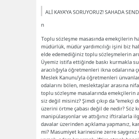
ALİ KAYA’YA SORUYORUZ! SAHADA SEN
n
Toplu sözleşme masasında emekçilerin ha
müdürlük, müdür yardımcılığı işini biz h
elde edemediğiniz toplu sözleşmelerin ar
Üyemiz istifa ettiğinde baskı kurmakla su
aracılığıyla öğretmenleri ikna odalarına 
Meslek Kanunu’yla öğretmenleri ünvanlara
odalarını bölen, meslektaşlar arasına nifa
toplu sözleşme masalarında emekçilerin a
siz değil misiniz? Şimdi çıkıp da “emekçi
üzerini örtme çabası değil de nedir? Söz k
manipülasyonlar ve attığınız iftiralarla 
davalar üzerinden açıklama yapmanız, kam
mi? Masumiyet karinesine zerre saygınız 