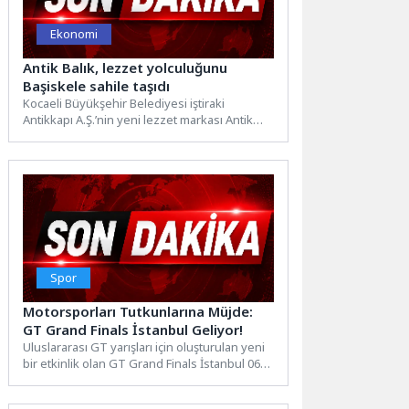
Ekonomi
Antik Balık, lezzet yolculuğunu
Başiskele sahile taşıdı
Kocaeli Büyükşehir Belediyesi iştiraki
Antikkapı A.Ş.’nin yeni lezzet markası Antik
Balık, vatandaşlardan gelen yoğun talep...
Spor
Motorsporları Tutkunlarına Müjde:
GT Grand Finals İstanbul Geliyor!
Uluslararası GT yarışları için oluşturulan yeni
bir etkinlik olan GT Grand Finals İstanbul 06-
08 Kasım 2026 tarihlerinde...