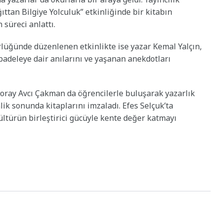
ttan Bilgiye Yolculuk” etkinliğinde bir kitabın
süreci anlattı.
üğünde düzenlenen etkinlikte ise yazar Kemal Yalçın,
adeleye dair anılarını ve yaşanan anekdotları
Koray Avcı Çakman da öğrencilerle buluşarak yazarlık
nlik sonunda kitaplarını imzaladı. Efes Selçuk’ta
ültürün birleştirici gücüyle kente değer katmayı