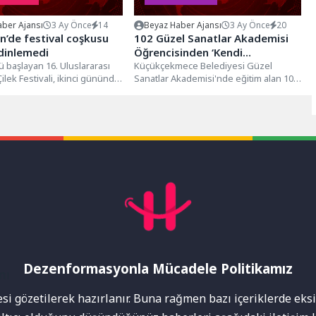
ber Ajansı
3 Ay Önce
14
Beyaz Haber Ajansı
3 Ay Önce
20
’de festival coşkusu
102 Güzel Sanatlar Akademisi
dinlemedi
Öğrencisinden ‘Kendi
başlayan 16. Uluslararası
Gölgemde’ Sergisi
Küçükçekmece Belediyesi Güzel
ilek Festivali, ikinci gününde
Sanatlar Akademisi'nde eğitim alan 102
 çevre illerden...
öğrencinin, 124 eserinin yer aldığı
‘Kendi Gölgemde’...
Dezenformasyonla Mücadele Politikamız
mı
i gözetilerek hazırlanır. Buna rağmen bazı içeriklerde eksik