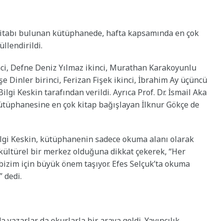
n kitabı bulunan kütüphanede, hafta kapsamında en çok
llendirildi.
nci, Defne Deniz Yılmaz ikinci, Murathan Karakoyunlu
e Dinler birinci, Ferizan Fişek ikinci, İbrahim Ay üçüncü
ilgi Keskin tarafından verildi. Ayrıca Prof. Dr. İsmail Aka
ütüphanesine en çok kitap bağışlayan İlknur Gökçe de
ilgi Keskin, kütüphanenin sadece okuma alanı olarak
kültürel bir merkez olduğuna dikkat çekerek, “Her
izim için büyük önem taşıyor. Efes Selçuk’ta okuma
 dedi.
yazarlar da okurlarla bir araya geldi. Yayıncılık