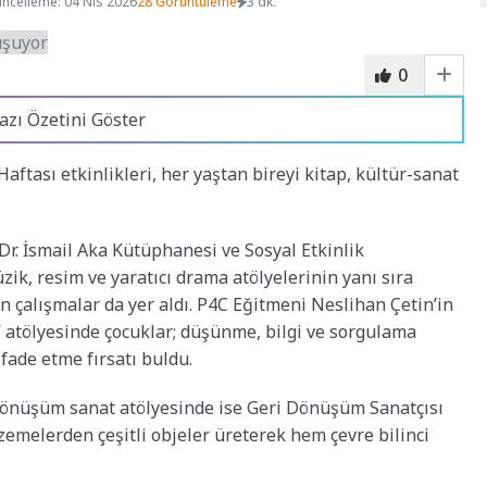
ncelleme: 04 Nis 2026
28 Görüntüleme
3 dk.
0
azı Özetini Göster
ftası etkinlikleri, her yaştan bireyi kitap, kültür-sanat
 Dr. İsmail Aka Kütüphanesi ve Sosyal Etkinlik
ik, resim ve yaratıcı drama atölyelerinin yanı sıra
n çalışmalar da yer aldı. P4C Eğitmeni Neslihan Çetin’in
 atölyesinde çocuklar; düşünme, bilgi ve sorgulama
ifade etme fırsatı buldu.
dönüşüm sanat atölyesinde ise Geri Dönüşüm Sanatçısı
zemelerden çeşitli objeler üreterek hem çevre bilinci