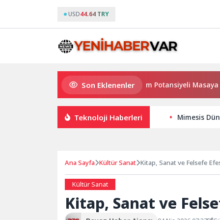
USD
44.64 TRY
Son Eklenenler
Haymana’nın Geleceği ve Yatırım Potansiyeli Masaya Yatırıl
Teknoloji Haberleri
Mimesis Dün
Ana Sayfa
Kültür Sanat
Kitap, Sanat ve Felsefe Efe
Kültür Sanat
Kitap, Sanat ve Felse