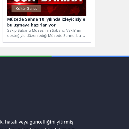
Kültür Sanat
Müzede Sahne 10. yılında izleyicisiyle
buluşmaya hazırlanıyor
Sakıp Sabancı Müzesi'nin Sabancı Vakfı'nın
desteğiyle düzenlediği Müzede Sahne, bu yıl
10. yaşını kutluyor. "Oyunlarla Dönüşüm"...
, hatalı veya güncelliğini yitirmiş