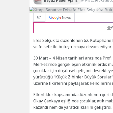
Beyaz Haber Ajansı
04 Nis 2026 07:37
Gü
Y
Efes Selçuk’ta düzenlenen 62. Kütüphane Ha
ve felsefe ile buluşturmaya devam ediyor.
30 Mart – 4 Nisan tarihleri arasında Prof.
Merkezi’nde gerçekleşen etkinliklerde; müz
çocuklar için düşünsel gelişimi destekleye
yürüttüğü “Küçük Zihinler Büyük Sorular”
üzerine fikirlerini paylaşarak kendilerini 
Etkinlikler kapsamında düzenlenen geri 
Okay Çankaya eşliğinde çocuklar, atık mal
kazandı hem de yaratıcılıklarını geliştirdi.