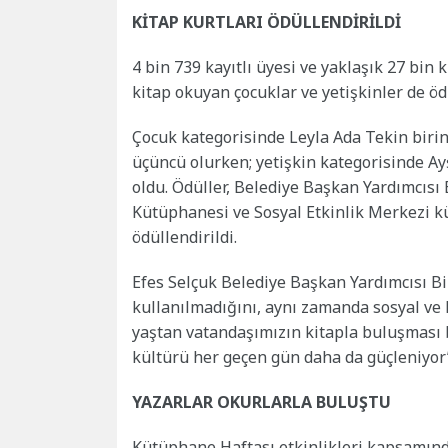
KİTAP KURTLARI ÖDÜLLENDİRİLDİ
4 bin 739 kayıtlı üyesi ve yaklaşık 27 bi
kitap okuyan çocuklar ve yetişkinler de ödü
Çocuk kategorisinde Leyla Ada Tekin biri
üçüncü olurken; yetişkin kategorisinde Ayş
oldu. Ödüller, Belediye Başkan Yardımcısı B
Kütüphanesi ve Sosyal Etkinlik Merkezi k
ödüllendirildi.
Efes Selçuk Belediye Başkan Yardımcısı B
kullanılmadığını, aynı zamanda sosyal ve 
yaştan vatandaşımızın kitapla buluşması b
kültürü her geçen gün daha da güçleniyor”
YAZARLAR OKURLARLA BULUŞTU
Kütüphane Haftası etkinlikleri kapsamında 