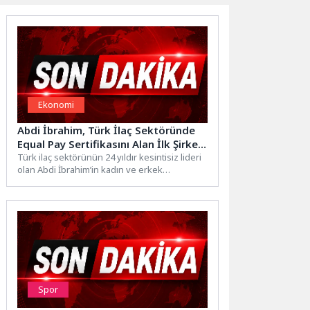
Ekonomi
Abdi İbrahim, Türk İlaç Sektöründe
Equal Pay Sertifikasını Alan İlk Şirket
Oldu
Türk ilaç sektörünün 24 yıldır kesintisiz lideri
olan Abdi İbrahim’in kadın ve erkek
çalışanlarına aynı...
Spor