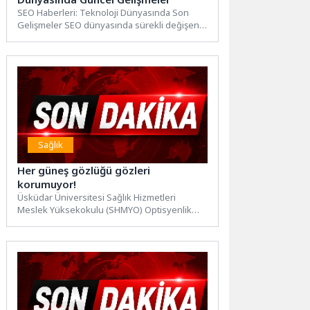
SEO Haberleri: Teknoloji Dünyasında Son
Gelişmeler SEO dünyasında sürekli değişen
trendler ve gelişmeler, dijital pazarlamacılar...
Sağlık
Her güneş gözlüğü gözleri
korumuyor!
Üsküdar Üniversitesi Sağlık Hizmetleri
Meslek Yüksekokulu (SHMYO) Optisyenlik
Programından Dr. Öğr. Üyesi Naz Esin
Başkan...