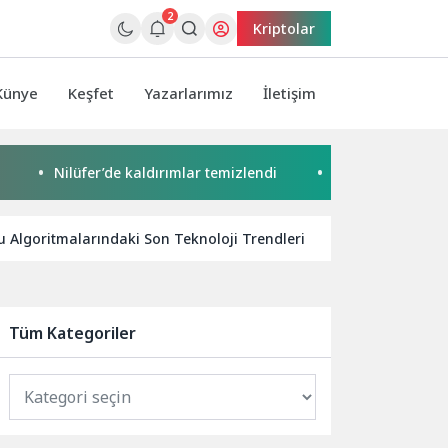
2
Kriptolar
Künye
Keşfet
Yazarlarımız
İletişim
Nilüfer’de kaldırımlar temizlendi
Başkan Pekyatırmacı’da
 Algoritmalarındaki Son Teknoloji Trendleri
Kaspersky, D
Tüm Kategoriler