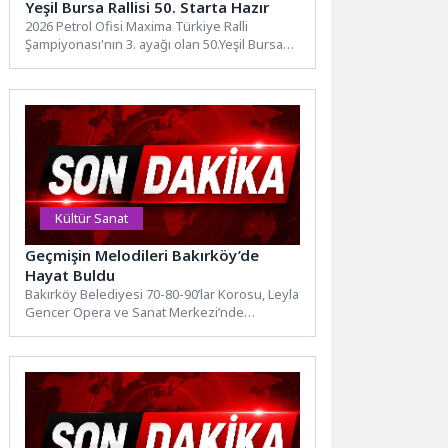
Yeşil Bursa Rallisi 50. Starta Hazır
2026 Petrol Ofisi Maxima Türkiye Ralli
Şampiyonası'nın 3. ayağı olan 50.Yeşil Bursa
Rallisi, Bursa Otomobil Spor...
Kültür Sanat
Geçmişin Melodileri Bakırköy’de
Hayat Buldu
Bakırköy Belediyesi 70-80-90’lar Korosu, Leyla
Gencer Opera ve Sanat Merkezi’nde
düzenlenen konserde geçmişin unutulmaz
şarkılarını...