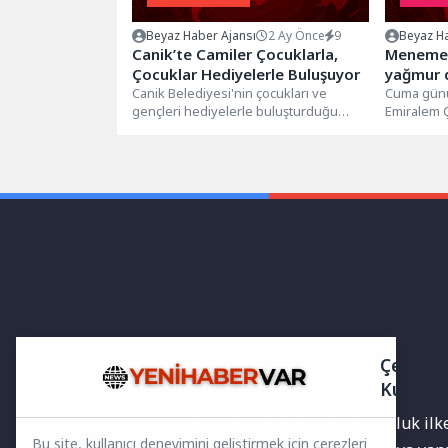
Beyaz Haber Ajansı
2 Ay Önce
9
Beyaz Ha
Canik’te Camiler Çocuklarla,
Menemen
Çocuklar Hediyelerle Buluşuyor
yağmur 
Canik Belediyesi'nin çocukları ve
Cuma günü 
gençleri hediyelerle buluşturduğu
Emiralem Ç
"Haydi Güle Oynaya Camiye Gel"
de İzmir ve
projesinde başvurular başladı. Canik...
Çerez
Kullanı
Yayınlanan haberler doğruluk ilkes
Bu site, kullanıcı deneyimini geliştirmek için çerezleri