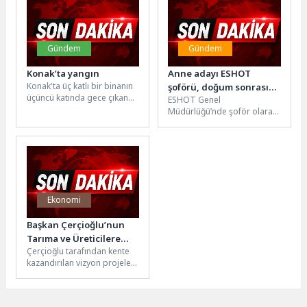
Belediyesi...
Gündem
Gündem
Konak’ta yangın
Anne adayı ESHOT
Konak'ta üç katlı bir binanın
şoförü, doğum sonrası
üçüncü katında gece çıkan
ESHOT Genel
direksiyona dönmek için
yangına İzmir Büyükşehir
Müdürlüğü’nde şoför olarak
gün sayıyor
Belediyesi İtfaiye ekipleri...
görev yaparken hamilelik
süreci nedeniyle geçici
olarak hareket memurluğuna
geçen...
Ekonomi
Başkan Çerçioğlu’nun
Tarıma ve Üreticilere
Çerçioğlu tarafından kente
Destekleri Sürüyor:
kazandırılan vizyon projeler
Tarlalar Drone ile
ve yatırımlar, Aydın’ın dört
Ücretsiz Gübreleniyor
bir yanında vatandaşlarla
buluşmaya ve...