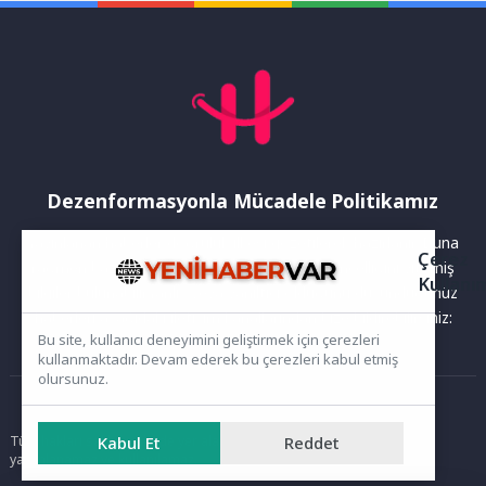
Dezenformasyonla Mücadele Politikamız
Yayınlanan haberler doğruluk ilkesi gözetilerek hazırlanır. Buna
Çerez
rağmen bazı içeriklerde eksik, hatalı veya güncelliğini yitirmiş
Kullanı
bilgiler bulunabilir.Yanlış veya yanıltıcı olduğunu düşündüğünüz
haberleri aşağıdaki iletişim kanallarından bize bildirebilirsiniz:
Bu site, kullanıcı deneyimini geliştirmek için çerezleri
kullanmaktadır. Devam ederek bu çerezleri kabul etmiş
olursunuz.
Ana Sayfa
Tüm hakları saklıdır. Sitede yer alan içerikler izinsiz kopyalanamaz,
Kabul Et
Reddet
yayımlanamaz ve kullanılamaz.