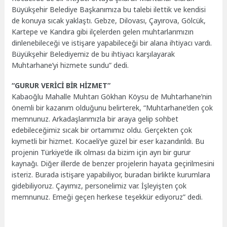
Büyükşehir Belediye Başkanımıza bu talebi ilettik ve kendisi
de konuya sıcak yaklaştı. Gebze, Dilovası, Çayırova, Gölcük,
Kartepe ve Kandıra gibi ilçelerden gelen muhtarlarımızın
dinlenebileceği ve istişare yapabileceği bir alana ihtiyacı vardı.
Büyükşehir Belediyemiz de bu ihtiyacı karşılayarak
Muhtarhane’yi hizmete sundu” dedi.
“GURUR VERİCİ BİR HİZMET”
Kabaoğlu Mahalle Muhtarı Gökhan Köysu de Muhtarhane’nin
önemli bir kazanım olduğunu belirterek, “Muhtarhane’den çok
memnunuz. Arkadaşlarımızla bir araya gelip sohbet
edebileceğimiz sıcak bir ortamımız oldu. Gerçekten çok
kıymetli bir hizmet. Kocaeli’ye güzel bir eser kazandırıldı. Bu
projenin Türkiye’de ilk olması da bizim için ayrı bir gurur
kaynağı. Diğer illerde de benzer projelerin hayata geçirilmesini
isteriz. Burada istişare yapabiliyor, buradan birlikte kurumlara
gidebiliyoruz. Çayımız, personelimiz var. İşleyişten çok
memnunuz. Emeği geçen herkese teşekkür ediyoruz” dedi.