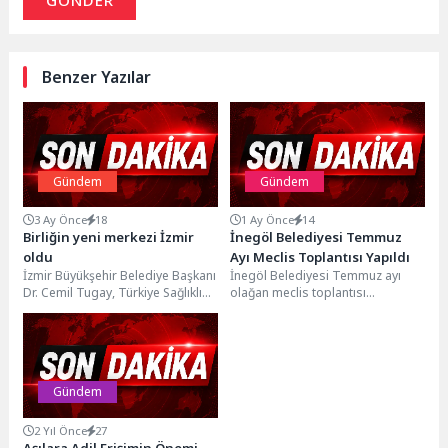
Benzer Yazılar
Gündem
Gündem
3 Ay Önce
18
1 Ay Önce
14
Birliğin yeni merkezi İzmir
İnegöl Belediyesi Temmuz
oldu
Ayı Meclis Toplantısı Yapıldı
İzmir Büyükşehir Belediye Başkanı
İnegöl Belediyesi Temmuz ayı
Dr. Cemil Tugay, Türkiye Sağlıklı
olağan meclis toplantısı
Kentler Birliği’nin 45’inci Olağan
Çarşamba günü yapıldı. 34
Meclis Toplantısı’nda,...
gündem ve 2 ilave...
Gündem
2 Yıl Önce
27
Aşılara Adil Erişimin Önemi