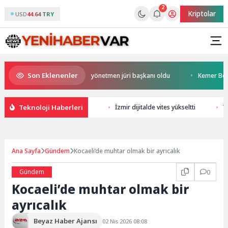
2
Kriptolar
USD
44.64 TRY
Son Eklenenler
Altın Portakal ödüllü yönetmen jüri başkanı oldu
Kemer Belediyes
Teknoloji Haberleri
İzmir dijitalde vites yükseltti
Y
Ana Sayfa
Gündem
Kocaeli’de muhtar olmak bir ayrıcalık
Gündem
0
Kocaeli’de muhtar olmak bir
ayrıcalık
Beyaz Haber Ajansı
02 Nis 2026 08:08