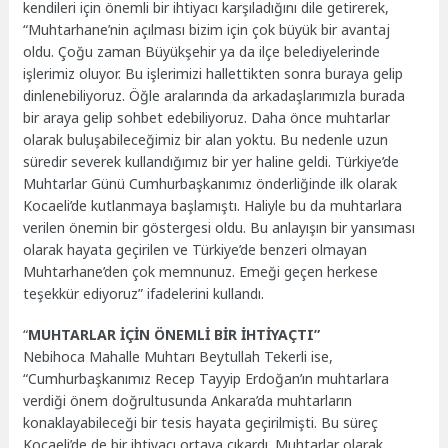
kendileri için önemli bir ihtiyacı karşıladığını dile getirerek,
“Muhtarhane’nin açılması bizim için çok büyük bir avantaj
oldu. Çoğu zaman Büyükşehir ya da ilçe belediyelerinde
işlerimiz oluyor. Bu işlerimizi hallettikten sonra buraya gelip
dinlenebiliyoruz. Öğle aralarında da arkadaşlarımızla burada
bir araya gelip sohbet edebiliyoruz. Daha önce muhtarlar
olarak buluşabileceğimiz bir alan yoktu. Bu nedenle uzun
süredir severek kullandığımız bir yer haline geldi. Türkiye’de
Muhtarlar Günü Cumhurbaşkanımız önderliğinde ilk olarak
Kocaeli’de kutlanmaya başlamıştı. Haliyle bu da muhtarlara
verilen önemin bir göstergesi oldu. Bu anlayışın bir yansıması
olarak hayata geçirilen ve Türkiye’de benzeri olmayan
Muhtarhane’den çok memnunuz. Emeği geçen herkese
teşekkür ediyoruz” ifadelerini kullandı.
“
MUHTARLAR İÇİN ÖNEMLİ BİR İHTİYAÇTI”
Nebihoca Mahalle Muhtarı Beytullah Tekerli ise,
“Cumhurbaşkanımız Recep Tayyip Erdoğan’ın muhtarlara
verdiği önem doğrultusunda Ankara’da muhtarların
konaklayabileceği bir tesis hayata geçirilmişti. Bu süreç
Kocaeli’de de bir ihtiyacı ortaya çıkardı. Muhtarlar olarak