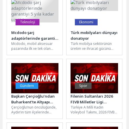
Teknoloji
Ekonomi
Mcdodo şarj
Türk mobilyaları dünyayı
adaptörlerinde garantiyi
donatıyor
Mcdodo, mobil aksesuar
Türk mobilya sektörünün
5 yıla kadar uzattı!
pazarında ilk ve tek olan
üretim ve ihracat gücünü
uzatılmış garanti modelini
dünyaya gösterdiği
devreye aldı. Yeni
İZFURNEX Mobilya Fuarı’nda
uygulamayla 2...
6 ülkeden 15...
Gündem
Spor
Başkan Çerçioğlu’ndan
Filenin Sultanları 2026
Buharkent’te Altyapı
FIVB Milletler Ligi
Çerçioğlu’nun öncülüğünde,
Türkiye A Milli Kadın
Yatırımı
Şampiyonu
Aydın’ın tüm ilçelerinde
Voleybol Takımı, 2026 FIVB
sürdürülen altyapı yatırımları
Milletler Ligi (VNL) finalinde
hız kesmeden devam ediyor.
Brezilya’yı 3-1 mağlup...
Aydın Büyükşehir