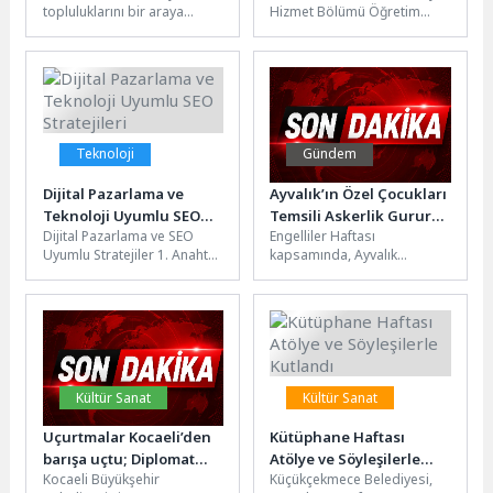
topluluklarını bir araya
Hizmet Bölümü Öğretim
getiren “Aynı Işığın Altında”
Üyesi Prof. Dr. Abdullah
Üniversite Tiyatro Festivali,
Karatay, toplumdaki
Güzelyalı Nazım...
dezavantajlılık konusunu
değerlendirdi.Dezavantajlı...
Teknoloji
Gündem
Dijital Pazarlama ve
Ayvalık’ın Özel Çocukları
Teknoloji Uyumlu SEO
Temsili Askerlik Gururu
Dijital Pazarlama ve SEO
Engelliler Haftası
Stratejileri
Yaşadı
Uyumlu Stratejiler 1. Anahtar
kapsamında, Ayvalık
Kelime Analizi ve SEO İyi bir
Belediyesi Özel Çocuklar
dijital...
Eğitim Evi’nin özel çocukları,
Edremit 3. Komando Tabur...
Kültür Sanat
Kültür Sanat
Uçurtmalar Kocaeli’den
Kütüphane Haftası
barışa uçtu; Diplomat
Atölye ve Söyleşilerle
Kocaeli Büyükşehir
Küçükçekmece Belediyesi,
çocukları “Barış” için
Kutlandı