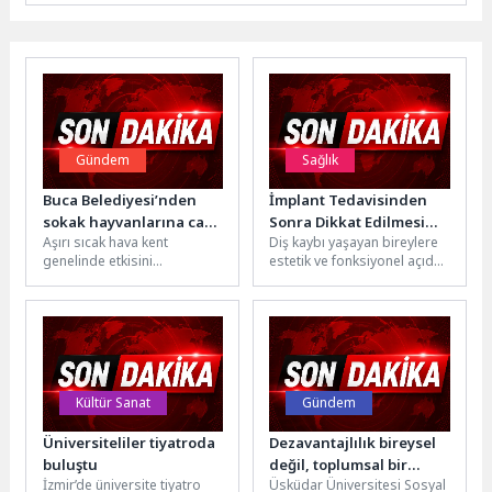
Gündem
Sağlık
Buca Belediyesi’nden
İmplant Tedavisinden
sokak hayvanlarına can
Sonra Dikkat Edilmesi
Aşırı sıcak hava kent
Diş kaybı yaşayan bireylere
suyu
Gerekenler
genelinde etkisini
estetik ve fonksiyonel açıdan
sürdürürken Buca
avantajlı bir çözüm sunan
Belediyesi, sokak hayvanları
diş implantları son...
için ilçe genelindeki park ve...
Kültür Sanat
Gündem
Üniversiteliler tiyatroda
Dezavantajlılık bireysel
buluştu
değil, toplumsal bir
İzmir’de üniversite tiyatro
Üsküdar Üniversitesi Sosyal
mesele!