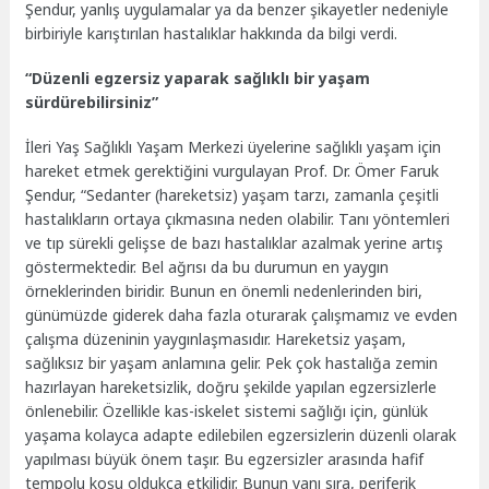
Şendur, yanlış uygulamalar ya da benzer şikayetler nedeniyle
birbiriyle karıştırılan hastalıklar hakkında da bilgi verdi.
“Düzenli egzersiz yaparak sağlıklı bir yaşam
sürdürebilirsiniz”
İleri Yaş Sağlıklı Yaşam Merkezi üyelerine sağlıklı yaşam için
hareket etmek gerektiğini vurgulayan Prof. Dr. Ömer Faruk
Şendur, “Sedanter (hareketsiz) yaşam tarzı, zamanla çeşitli
hastalıkların ortaya çıkmasına neden olabilir. Tanı yöntemleri
ve tıp sürekli gelişse de bazı hastalıklar azalmak yerine artış
göstermektedir. Bel ağrısı da bu durumun en yaygın
örneklerinden biridir. Bunun en önemli nedenlerinden biri,
günümüzde giderek daha fazla oturarak çalışmamız ve evden
çalışma düzeninin yaygınlaşmasıdır. Hareketsiz yaşam,
sağlıksız bir yaşam anlamına gelir. Pek çok hastalığa zemin
hazırlayan hareketsizlik, doğru şekilde yapılan egzersizlerle
önlenebilir. Özellikle kas-iskelet sistemi sağlığı için, günlük
yaşama kolayca adapte edilebilen egzersizlerin düzenli olarak
yapılması büyük önem taşır. Bu egzersizler arasında hafif
tempolu koşu oldukça etkilidir. Bunun yanı sıra, periferik