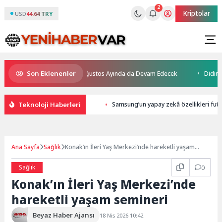
2
Kriptolar
USD
44.64 TRY
Son Eklenenler
hir’in Baba-Oğul Kampı Ağustos Ayında da Devam Edecek
Didim Beled
Teknoloji Haberleri
Samsung’un yapay zekâ özellikleri futb
Ana Sayfa
Sağlık
Konak’ın İleri Yaş Merkezi’nde hareketli yaşam
semineri
Sağlık
0
Konak’ın İleri Yaş Merkezi’nde
hareketli yaşam semineri
Beyaz Haber Ajansı
18 Nis 2026 10:42