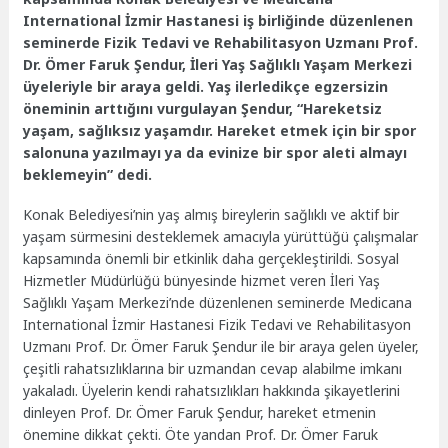
International İzmir Hastanesi iş birliğinde düzenlenen
seminerde Fizik Tedavi ve Rehabilitasyon Uzmanı Prof.
Dr. Ömer Faruk Şendur, İleri Yaş Sağlıklı Yaşam Merkezi
üyeleriyle bir araya geldi. Yaş ilerledikçe egzersizin
öneminin arttığını vurgulayan Şendur, “Hareketsiz
yaşam, sağlıksız yaşamdır. Hareket etmek için bir spor
salonuna yazılmayı ya da evinize bir spor aleti almayı
beklemeyin” dedi.
Konak Belediyesi’nin yaş almış bireylerin sağlıklı ve aktif bir
yaşam sürmesini desteklemek amacıyla yürüttüğü çalışmalar
kapsamında önemli bir etkinlik daha gerçekleştirildi. Sosyal
Hizmetler Müdürlüğü bünyesinde hizmet veren İleri Yaş
Sağlıklı Yaşam Merkezi’nde düzenlenen seminerde Medicana
International İzmir Hastanesi Fizik Tedavi ve Rehabilitasyon
Uzmanı Prof. Dr. Ömer Faruk Şendur ile bir araya gelen üyeler,
çeşitli rahatsızlıklarına bir uzmandan cevap alabilme imkanı
yakaladı. Üyelerin kendi rahatsızlıkları hakkında şikayetlerini
dinleyen Prof. Dr. Ömer Faruk Şendur, hareket etmenin
önemine dikkat çekti. Öte yandan Prof. Dr. Ömer Faruk