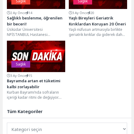
Sağlık
Sağlık
2 Ay Önce
14
3 Ay Önce
20
Sağlıklı beslenme, öğrenilen
Yaşlı Bireyleri Geriatrik
bir beceri!
Kırıklardan Koruyan 20 Öneri
Üsküdar Üniversitesi
Yaşlı nüfusun artmasıyla birlikte
NPİSTANBUL Hastanesi
geriatrik kırıklar da giderek daha
Beslenme ve Diyet Uzmanı Hülya
sık görülmeye başladı. Özellikle
Yiğit İspiroğlu, 6 Haziran Dünya
basit ev...
Diyetisyenler...
Sağlık
3 Ay Önce
15
Bayramda artan et tüketimi
kalbi zorlayabilir
Kurban Bayramı’nda sofraların
içeriği kadar ritmi de değişiyor.
Öğün saatleri kayıyor, ziyaretlerle
birlikte gün içine...
Tüm Kategoriler