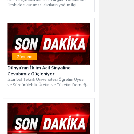
Otobid’de kurumsal alıcıların yoğun ilgi
gösterdiği açık artırmada en yüksek...
Gündem
Dünya’nın İklim Acil Sinyaline
Cevabımız Güçleniyor
İstanbul Teknik Üniversitesi Öğretim Üyesi
ve Sürdürülebilir Üretim ve Tüketim Derneği
(SÜT-D) Başkanı Prof. Dr....