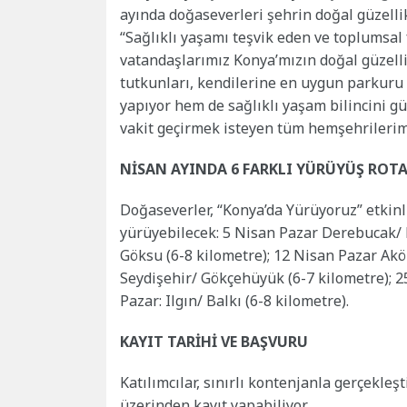
ayında doğaseverleri şehrin doğal güzelli
“Sağlıklı yaşamı teşvik eden ve toplumsal
vatandaşlarımız Konya’mızın doğal güzellik
tutkunları, kendilerine en uygun parkuru
yapıyor hem de sağlıklı yaşam bilincini gü
vakit geçirmek isteyen tüm hemşehrilerimi
NİSAN AYINDA 6 FARKLI YÜRÜYÜŞ ROTA
Doğaseverler, “Konya’da Yürüyoruz” etkinl
yürüyebilecek: 5 Nisan Pazar Derebucak/ 
Göksu (6-8 kilometre); 12 Nisan Pazar Akö
Seydişehir/ Gökçehüyük (6-7 kilometre); 25
Pazar: Ilgın/ Balkı (6-8 kilometre).
KAYIT TARİHİ VE BAŞVURU
Katılımcılar, sınırlı kontenjanla gerçekleş
üzerinden kayıt yapabiliyor.