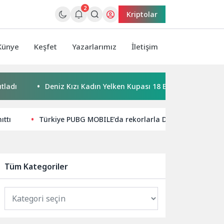
2
Kriptolar
Künye
Keşfet
Yazarlarımız
İletişim
Deniz Kızı Kadın Yelken Kupası 18 Ekim’de
Çeşme, is
ıttı
Türkiye PUBG MOBILE’da rekorlarla Dünya Kupası yo
Tüm Kategoriler