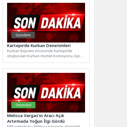
Gündem
Kartepe’de Kurban Denetimleri
Kurban Bayramı öncesinde Kartepe’de
oluşturulan Kurban Hizmet Komisyonu, ilçe
genelindeki kurban satış ve kesim
alanlarında...
Otomobil
Melissa Vargas’ın Aracı Açık
Artırmada Yoğun İlgi Gördü
Milli voleybolcu Melissa Vargas’ın otomobili,