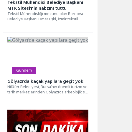
Tekstil Mühendisi Belediye Başkanı
MTK Sitesi’nin nabzını tuttu
Tekstil Mühendisliği mezunu olan Bornova
Belediye Başkanı Ömer Eşki, İzmir tekstil
sektörünün merkezi MTK Sitesi’ni...
Gündem
Gölyazı’da kaçak yapılara geçit yok
Nilüfer Belediyesi, Bursa’nın önemli turizm ve
tarih merkezlerinden Gölyazı’da arkeolojik sit
alanı içinde yer alan...