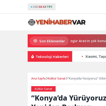
USD
44.64 TRY
Son Eklenenler
Bodrum’da anlamlı buluşma! Özgür Aras’ın çok konuşulan kit
Teknoloji Haberleri
Xiaomi, Taşı
Ana Sayfa
Kültür Sanat
“Konya’da Yürüyoruz” Etkinl
Kültür Sanat
“Konya’da Yürüyoruz”