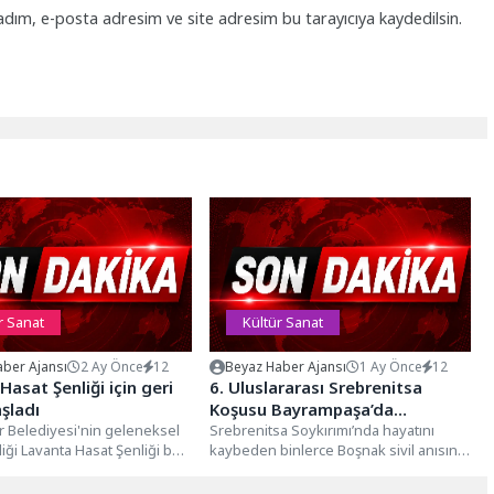
adım, e-posta adresim ve site adresim bu tarayıcıya kaydedilsin.
r Sanat
Kültür Sanat
ber Ajansı
2 Ay Önce
12
Beyaz Haber Ajansı
1 Ay Önce
12
Hasat Şenliği için geri
6. Uluslararası Srebrenitsa
şladı
Koşusu Bayrampaşa’da
r Belediyesi'nin geleneksel
gerçekleştirildi
Srebrenitsa Soykırımı’nda hayatını
diği Lavanta Hasat Şenliği bu
kaybeden binlerce Boşnak sivil anısına,
i kez düzenlenecek. 28
İstanbul Bayrampaşa Belediyesi ile
Türkiye Bosna Sancak...