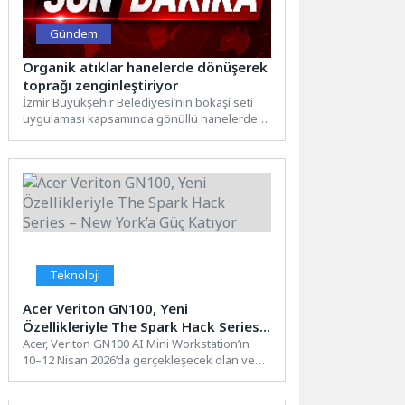
Gündem
Organik atıklar hanelerde dönüşerek
toprağı zenginleştiriyor
İzmir Büyükşehir Belediyesi’nin bokaşi seti
uygulaması kapsamında gönüllü hanelerde
biriken organik atıklar komposta
dönüştürülüyor. Ekipler,...
Teknoloji
Acer Veriton GN100, Yeni
Özellikleriyle The Spark Hack Series –
New York’a Güç Katıyor
Acer, Veriton GN100 AI Mini Workstation’ın
10–12 Nisan 2026’da gerçekleşecek olan ve
NVIDIA tarafından sunulan The Spark...