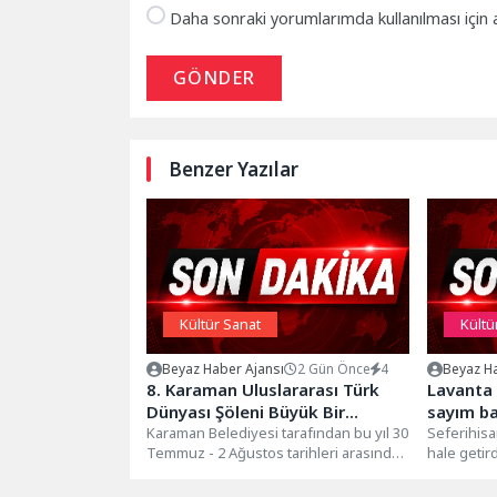
Daha sonraki yorumlarımda kullanılması için 
GÖNDER
Benzer Yazılar
Kültür Sanat
Kültü
Beyaz Haber Ajansı
2 Gün Önce
4
Beyaz Ha
8. Karaman Uluslararası Türk
Lavanta 
Dünyası Şöleni Büyük Bir
sayım ba
Coşkuyla Kutlandı
Karaman Belediyesi tarafından bu yıl 30
Seferihisa
Temmuz - 2 Ağustos tarihleri arasında
hale getir
düzenlenen 8. Uluslararası...
yıl 11'inc
Haziran...