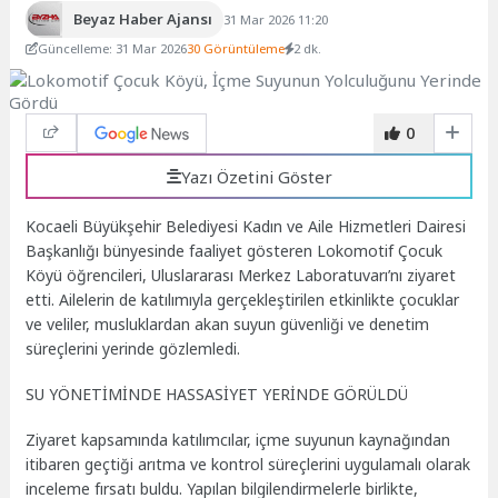
Beyaz Haber Ajansı
31 Mar 2026 11:20
Güncelleme: 31 Mar 2026
30 Görüntüleme
2 dk.
0
Yazı Özetini Göster
Kocaeli Büyükşehir Belediyesi Kadın ve Aile Hizmetleri Dairesi
Başkanlığı bünyesinde faaliyet gösteren Lokomotif Çocuk
Köyü öğrencileri, Uluslararası Merkez Laboratuvarı’nı ziyaret
etti. Ailelerin de katılımıyla gerçekleştirilen etkinlikte çocuklar
ve veliler, musluklardan akan suyun güvenliği ve denetim
süreçlerini yerinde gözlemledi.
SU YÖNETİMİNDE HASSASİYET YERİNDE GÖRÜLDÜ
Ziyaret kapsamında katılımcılar, içme suyunun kaynağından
itibaren geçtiği arıtma ve kontrol süreçlerini uygulamalı olarak
inceleme fırsatı buldu. Yapılan bilgilendirmelerle birlikte,