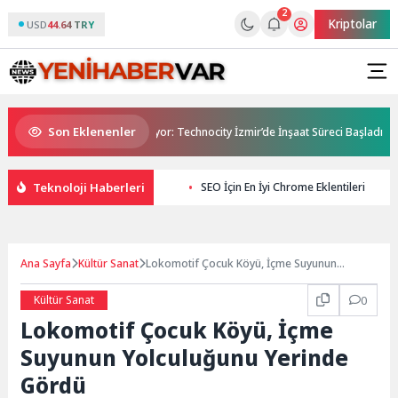
2
Kriptolar
USD
44.64 TRY
Son Eklenenler
inde Teknoloji Üssü Yükseliyor: Technocity İzmir’de İnşaat Süreci Başladı
Teknoloji Haberleri
SEO İçin En İyi Chrome Eklentileri
Ana Sayfa
Kültür Sanat
Lokomotif Çocuk Köyü, İçme Suyunun
Yolculuğunu Yerinde Gördü
Kültür Sanat
0
Lokomotif Çocuk Köyü, İçme
Suyunun Yolculuğunu Yerinde
Gördü