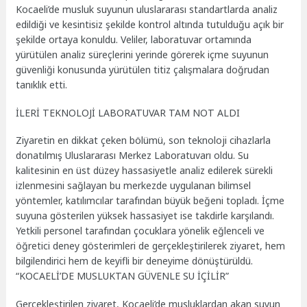
Kocaeli’de musluk suyunun uluslararası standartlarda analiz
edildiği ve kesintisiz şekilde kontrol altında tutulduğu açık bir
şekilde ortaya konuldu. Veliler, laboratuvar ortamında
yürütülen analiz süreçlerini yerinde görerek içme suyunun
güvenliği konusunda yürütülen titiz çalışmalara doğrudan
tanıklık etti.
İLERİ TEKNOLOJİ LABORATUVAR TAM NOT ALDI
Ziyaretin en dikkat çeken bölümü, son teknoloji cihazlarla
donatılmış Uluslararası Merkez Laboratuvarı oldu. Su
kalitesinin en üst düzey hassasiyetle analiz edilerek sürekli
izlenmesini sağlayan bu merkezde uygulanan bilimsel
yöntemler, katılımcılar tarafından büyük beğeni topladı. İçme
suyuna gösterilen yüksek hassasiyet ise takdirle karşılandı.
Yetkili personel tarafından çocuklara yönelik eğlenceli ve
öğretici deney gösterimleri de gerçekleştirilerek ziyaret, hem
bilgilendirici hem de keyifli bir deneyime dönüştürüldü.
“KOCAELİ’DE MUSLUKTAN GÜVENLE SU İÇİLİR”
Gerçekleştirilen ziyaret, Kocaeli’de musluklardan akan suyun