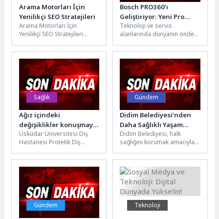
Arama Motorları İçin
Bosch PRO360’ı
Yenilikçi SEO Stratejileri
Geliştiriyor: Yeni Pro
Arama Motorları İçin
Teknoloji ve servis
Deals Modülü ile
Yenilikçi SEO Stratejileri
alanlarında dünyanın önde
Profesyonellere Ek
Arama motoru
gelen tedarikçilerinden
Avantajlar Sunuyor
optimizasyonu (SEO), web
Bosch, profesyonel elektrikli
sitenizin arama motorları
el aletleri kullanıcılarına
tarafından...
yönelik...
Sağlık
Gündem
Ağız içindeki
Didim Belediyesi’nden
değişiklikler konuşmayı
Daha Sağlıklı Yaşam
Üsküdar Üniversitesi Diş
Didim Belediyesi, halk
etkileyebiliyor!
Alanları İçin Kapsamlı
Hastanesi Protetik Diş
sağlığını korumak amacıyla
Çalışma
Tedavisi Uzmanı Prof. Dr.
kent genelinde rögarlar, yeşil
İbrahim Berk Bellaz, protez
alanlar ve çöp
uygulamalarının...
konteynerlerinde planlı...
Gündem
Teknoloji