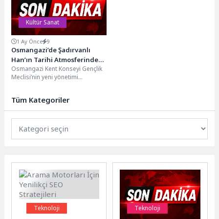
Kültür Sanat
1 Ay Önce
9
Osmangazi’de Şadırvanlı
Han’ın Tarihi Atmosferinde
Osmangazi Kent Konseyi Gençlik
Ritimler Yükseldi
Meclisi’nin yeni yönetimi
tarafından düzenlenen ilk
etkinlikte Şadırvanlı Han Eğitim
Tüm Kategoriler
Akademisi’nde...
Teknoloji
Teknoloji