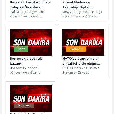
Başkan Erkan Aydın’dan
Sosyal Medya ve
Talep ve Önerilere
Teknoloji: Dijital
Halkla iç içe bir yönetim
Sosyal Medya ve Teknoloji:
Yerinde Çözüm
Dünyada Yükselin!
anlayışı benimseyen
Dijital Dünyada Yükseliş
Osmangazi Belediye
Sosyal medya ve
Başkanı Erkan Aydın,
teknolojinin hızla geliştiği
Alacahırka Mahallesi’nde
dijital dünyada,...
düzenlenen...
Spor
Ekonomi
Bornova’da dostluk
NATO’da gündem olan
kazandı
dijital tehdide eğitim
Bornova Belediyesi
NATO Devlet ve Hükûmet
bilimci Doç. Dr. Özgür
bünyesinde çalışan
Başkanları Zirvesi
Bolat’tan ailelere kritik
personelin bağlarını
kapsamında Emine
uyarı: “Çözüm yasak
kuvvetlendirmek, kurum içi
Erdoğan’ın ev sahipliğinde
değil, öz denetim”
dayanışmayı en üst seviyeye
gerçekleştirilen lider eşleri
çıkarmak amacıyla...
programında...
Gündem