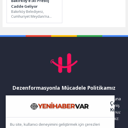
Bakırköy’e İki Prestij
Cadde Geliyor
Bakırköy Belediyesi,
Cumhuriyet Meydanı’na
ulaşımı sağlayan Ebuziya
Caddesi ve Fahri Korutürk
Caddesi’ni prestij caddeye
dönüştürmek...
Dezenformasyonla Mücadele Politikamız
Yayınlanan haberler doğruluk ilkesi gözetilerek hazırlanır. Buna
Çerez
rağmen bazı içeriklerde eksik, hatalı veya güncelliğini yitirmiş
Kullanı
bilgiler bulunabilir.Yanlış veya yanıltıcı olduğunu düşündüğünüz
haberleri aşağıdaki iletişim kanallarından bize bildirebilirsiniz:
Bu site, kullanıcı deneyimini geliştirmek için çerezleri