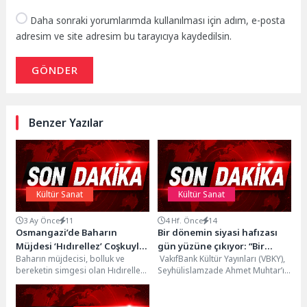
Daha sonraki yorumlarımda kullanılması için adım, e-posta
adresim ve site adresim bu tarayıcıya kaydedilsin.
GÖNDER
Benzer Yazılar
Kültür Sanat
Kültür Sanat
3 Ay Önce
11
4 Hf. Önce
14
Osmangazi’de Baharın
Bir dönemin siyasi hafızası
Müjdesi ‘Hıdırellez’ Coşkuyla
gün yüzüne çıkıyor: “Bir
Baharın müjdecisi, bolluk ve
VakıfBank Kültür Yayınları (VBKY),
Kutlandı
Cumhuriyet Siyasetnamesi”
bereketin simgesi olan Hıdırellez,
Seyhülislamzade Ahmet Muhtar’ın
Osmangazi’de binlerce
kaleme aldığı “Bir Cumhuriyet
vatandaşın katılımıyla büyük bir
Siyasetnamesi” adlı kitabı
coşku...
okurlarla buluşturuyor. Ahmet...