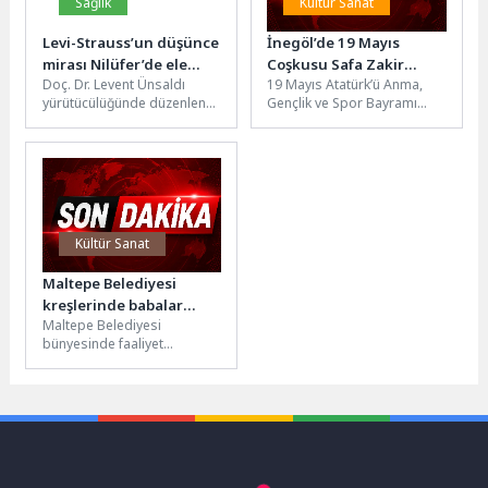
Sağlık
Kültür Sanat
Levi-Strauss’un düşünce
İnegöl’de 19 Mayıs
mirası Nilüfer’de ele
Coşkusu Safa Zakir
Doç. Dr. Levent Ünsaldı
19 Mayıs Atatürk’ü Anma,
alındı
Konseriyle Zirveye Ulaştı
yürütücülüğünde düzenlenen
Gençlik ve Spor Bayramı
“Nasıl Yapmışlar?” söyleşi
kapsamında İnegöl
dizisinde Fransız
Belediyesi tarafından
antropolog Claude Levi-
düzenlenen Safa Zakir...
Strauss’un düşünce...
Kültür Sanat
Maltepe Belediyesi
kreşlerinde babalar
Maltepe Belediyesi
günü coşkusu
bünyesinde faaliyet
gösteren kreşlerde eğitim
gören minikler, Babalar
Günü kapsamında
düzenlenen etkinliklerde bir...