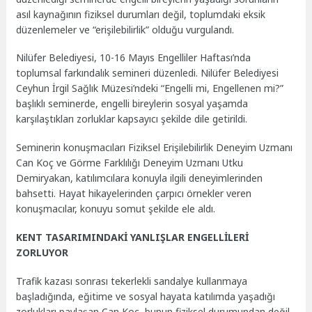
asıl kaynağının fiziksel durumları değil, toplumdaki eksik
düzenlemeler ve “erişilebilirlik” olduğu vurgulandı.
Nilüfer Belediyesi, 10-16 Mayıs Engelliler Haftası’nda
toplumsal farkındalık semineri düzenledi. Nilüfer Belediyesi
Ceyhun İrgil Sağlık Müzesi’ndeki “Engelli mi, Engellenen mi?”
başlıklı seminerde, engelli bireylerin sosyal yaşamda
karşılaştıkları zorluklar kapsayıcı şekilde dile getirildi.
Seminerin konuşmacıları Fiziksel Erişilebilirlik Deneyim Uzmanı
Can Koç ve Görme Farklılığı Deneyim Uzmanı Utku
Demiryakan, katılımcılara konuyla ilgili deneyimlerinden
bahsetti. Hayat hikayelerinden çarpıcı örnekler veren
konuşmacılar, konuyu somut şekilde ele aldı.
KENT TASARIMINDAKİ YANLIŞLAR ENGELLİLERİ
ZORLUYOR
Trafik kazası sonrası tekerlekli sandalye kullanmaya
başladığında, eğitime ve sosyal hayata katılımda yaşadığı
zorlukları paylaşan Can Koç, bunun fiziksel durumundan değil,