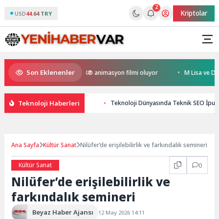
2
Kriptolar
USD
44.64 TRY
Son Eklenenler
n Kral Türkiye’nin ilk IMAX® animasyon filmi oluyor
M Lisa ve Dolu Ka
Teknoloji Haberleri
Teknoloji Dünyasında Teknik SEO İpuçla
Ana Sayfa
Kültür Sanat
Nilüfer’de erişilebilirlik ve farkındalık semineri
Kültür Sanat
0
Nilüfer’de erişilebilirlik ve
farkındalık semineri
Beyaz Haber Ajansı
12 May 2026 14:11