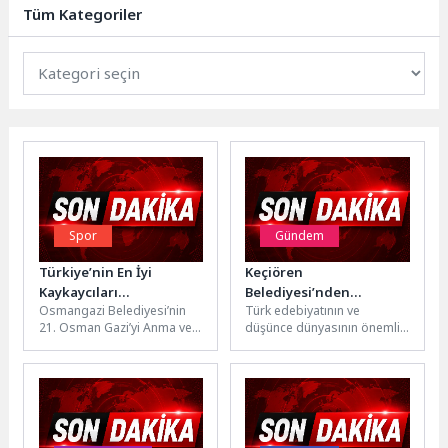
etti. En sevdikleri masal
Tüm Kategoriler
kahramanlarının kostümleriyle...
Spor
Gündem
Türkiye’nin En İyi
Keçiören
Kaykaycıları
Belediyesi’nden
Osmangazi Belediyesi’nin
Türk edebiyatının ve
Osmangazi’de Nefes
Abdurrahim Karakoç’un
21. Osman Gazi’yi Anma ve
düşünce dünyasının önemli
Kesti
Anısına Vefa
Bursa’nın Fetih Günü
isimlerinden Şair ve Yazar
Etkinlikleri kapsamında
Abdurrahim Karakoç’un
düzenlediği Kaykay Sokak...
Bağlum Mezarlığı’nda yer...