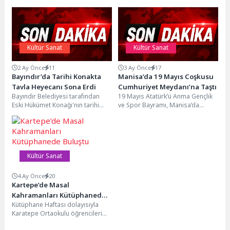
Kültür Sanat
Kültür Sanat
2 Ay Önce
11
3 Ay Önce
17
Bayındır’da Tarihi Konakta
Manisa’da 19 Mayıs Coşkusu
Tavla Heyecanı Sona Erdi
Cumhuriyet Meydanı’na Taştı
Bayındır Belediyesi tarafından
19 Mayıs Atatürk’ü Anma Gençlik
Eski Hükümet Konağı'nın tarihi
ve Spor Bayramı, Manisa’da
atmosferinde düzenlenen tavla
büyük bir coşkuyla kutlandı.
turnuvası, 14 Haziran tarihinde
Manisa Büyükşehir...
oynanan...
Kültür Sanat
4 Ay Önce
20
Kartepe’de Masal
Kahramanları Kütüphanede
Kütüphane Haftası dolayısıyla
Buluştu
Karatepe Ortaokulu öğrencileri
Kartepe Kütüphanesi’ni ziyaret