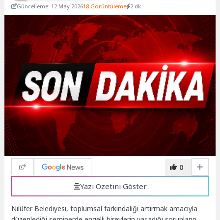
Güncelleme: 12 May 2026
18 Görüntüleme
2 dk.
0
Yazı Özetini Göster
Nilüfer Belediyesi, toplumsal farkındalığı artırmak amacıyla
düzenlediği seminerde engelli bireylerin yaşadığı sorunların