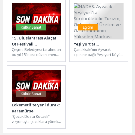
gerçekleştirildi. Kemer
karşılayan değil, geleceğin
Merkez Mesleki ve...
Antalya’sının da güvence...
Kültür Sanat
Eğitim
15. Uluslararası Alaçatı
NADAS: Ayvacık
Ot Festivali
Yeşilyurt’ta
Çeşme Belediyesi tarafından
Çanakkale’nin Ayvacık
Sürdürülebilir Tarım
Sürdürülebilir Turizm,
bu yıl 15’incisi düzenlenen
ilçesine bağlı Yeşilyurt Köyü,
Proje Yarışması’nda ön
Geleneksel Üretim ve
Uluslararası Alaçatı Ot
doğal dokusu ve tarihi
değerlendirme
Gastronominin Yükselen
Festivali kapsamında
atmosferiyle Türkiye’nin öne
tamamlandı
Markası
gerçekleştirilen
çıkan turizm...
“Sürdürülebilir Tarım...
Kültür Sanat
Lokomotif’te yeni durak:
Karamürsel
“Çocuk Dostu Kocaeli”
vizyonuyla çocuklara yönelik
örnek projeleri hayata
geçiren Kocaeli Büyükşehir