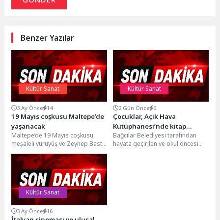
Benzer Yazılar
Kültür Sanat
Kültür Sanat
3 Ay Önce
14
2 Gün Önce
6
19 Mayıs coşkusu Maltepe’de
Çocuklar, Açık Hava
yaşanacak
Kütüphanesi’nde kitap
Maltepe’de 19 Mayıs coşkusu,
Bağcılar Belediyesi tarafından
okuma alışkanlığı
meşaleli yürüyüş ve Zeynep Bastık
hayata geçirilen ve okul öncesi
kazanıyorlar
konseriyle doruğa
çocuklar ile ilkokul birinci sınıf
çıkacak.Maltepe, 19 Mayıs
öğrencilerine kitap...
Atatürk’ü...
Kültür Sanat
3 Ay Önce
16
İtalyan sineması ve ulusal