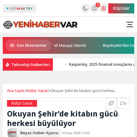
2
Kriptolar
USD
44.64 TRY
Son Eklenenler
eceği ve Yatırım Potansiyeli Masaya Yatırıldı
Büyükşehir’den Darıca’ya
Teknoloji Haberleri
Kaspersky, 2025 finansal sonuçlarını açı
Ana Sayfa
Kültür Sanat
Okuyan Şehir’de kitabın gücü herkesi
büyülüyor
Kültür Sanat
0
Okuyan Şehir’de kitabın gücü
herkesi büyülüyor
Beyaz Haber Ajansı
10 Haz 2026 12:05