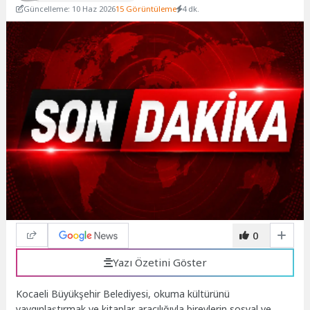
Güncelleme: 10 Haz 2026
15 Görüntüleme
4 dk.
0
Yazı Özetini Göster
Kocaeli Büyükşehir Belediyesi, okuma kültürünü
yaygınlaştırmak ve kitaplar aracılığıyla bireylerin sosyal ve