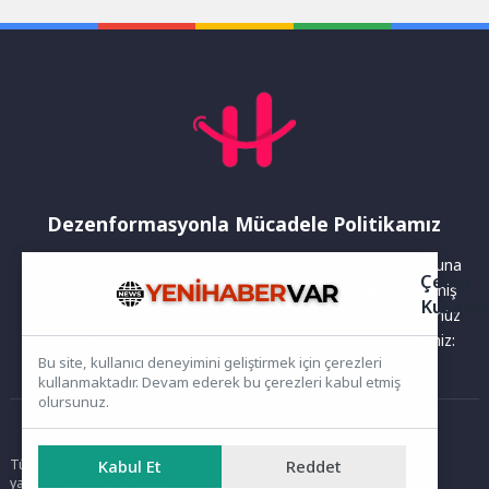
Belediyesi, “Lokomotif
Çocuk...
Dezenformasyonla Mücadele Politikamız
Yayınlanan haberler doğruluk ilkesi gözetilerek hazırlanır. Buna
Çerez
rağmen bazı içeriklerde eksik, hatalı veya güncelliğini yitirmiş
Kullanı
bilgiler bulunabilir.Yanlış veya yanıltıcı olduğunu düşündüğünüz
haberleri aşağıdaki iletişim kanallarından bize bildirebilirsiniz:
Bu site, kullanıcı deneyimini geliştirmek için çerezleri
kullanmaktadır. Devam ederek bu çerezleri kabul etmiş
olursunuz.
Ana Sayfa
Kabul Et
Reddet
Tüm hakları saklıdır. Sitede yer alan içerikler izinsiz kopyalanamaz,
yayımlanamaz ve kullanılamaz.