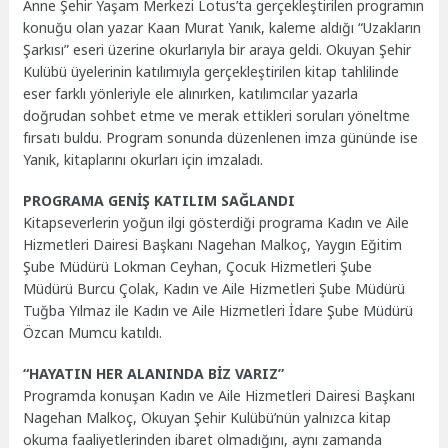
Anne Şehir Yaşam Merkezi Lotus’ta gerçekleştirilen programın
konuğu olan yazar Kaan Murat Yanık, kaleme aldığı “Uzakların
Şarkısı” eseri üzerine okurlarıyla bir araya geldi. Okuyan Şehir
Kulübü üyelerinin katılımıyla gerçekleştirilen kitap tahlilinde
eser farklı yönleriyle ele alınırken, katılımcılar yazarla
doğrudan sohbet etme ve merak ettikleri soruları yöneltme
fırsatı buldu. Program sonunda düzenlenen imza gününde ise
Yanık, kitaplarını okurları için imzaladı.
PROGRAMA GENİŞ KATILIM SAĞLANDI
Kitapseverlerin yoğun ilgi gösterdiği programa Kadın ve Aile
Hizmetleri Dairesi Başkanı Nagehan Malkoç, Yaygın Eğitim
Şube Müdürü Lokman Ceyhan, Çocuk Hizmetleri Şube
Müdürü Burcu Çolak, Kadın ve Aile Hizmetleri Şube Müdürü
Tuğba Yılmaz ile Kadın ve Aile Hizmetleri İdare Şube Müdürü
Özcan Mumcu katıldı.
“HAYATIN HER ALANINDA BİZ VARIZ”
Programda konuşan Kadın ve Aile Hizmetleri Dairesi Başkanı
Nagehan Malkoç, Okuyan Şehir Kulübü’nün yalnızca kitap
okuma faaliyetlerinden ibaret olmadığını, aynı zamanda