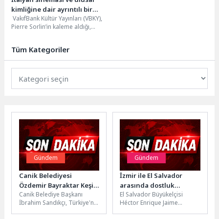
kimliğine dair ayrıntılı bir
VakıfBank Kültür Yayınları (VBKY),
inceleme: “İtalyan Ulusal
Pierre Sorlin’in kaleme aldığı,
Sineması”
Deniz Arslan’ın dilimize
çevirdiği “İtalyan Ulusal
Tüm Kategoriler
Sineması” adlı eseri...
Gündem
Gündem
Canik Belediyesi
İzmir ile El Salvador
Özdemir Bayraktar Keşif
arasında dostluk
Canik Belediye Başkanı
El Salvador Büyükelçisi
Kampüsü Hayran
köprüsü
İbrahim Sandıkçı, Türkiye'nin
Héctor Enrique Jaime
Bırakıyor
en başarılı keşif kampüsü ve
Calderón, İzmir Büyükşehir