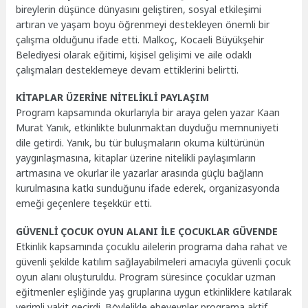
bireylerin düşünce dünyasını geliştiren, sosyal etkileşimi
artıran ve yaşam boyu öğrenmeyi destekleyen önemli bir
çalışma olduğunu ifade etti. Malkoç, Kocaeli Büyükşehir
Belediyesi olarak eğitimi, kişisel gelişimi ve aile odaklı
çalışmaları desteklemeye devam ettiklerini belirtti.
KİTAPLAR ÜZERİNE NİTELİKLİ PAYLAŞIM
Program kapsamında okurlarıyla bir araya gelen yazar Kaan
Murat Yanık, etkinlikte bulunmaktan duyduğu memnuniyeti
dile getirdi. Yanık, bu tür buluşmaların okuma kültürünün
yaygınlaşmasına, kitaplar üzerine nitelikli paylaşımların
artmasına ve okurlar ile yazarlar arasında güçlü bağların
kurulmasına katkı sunduğunu ifade ederek, organizasyonda
emeği geçenlere teşekkür etti.
GÜVENLİ ÇOCUK OYUN ALANI İLE ÇOCUKLAR GÜVENDE
Etkinlik kapsamında çocuklu ailelerin programa daha rahat ve
güvenli şekilde katılım sağlayabilmeleri amacıyla güvenli çocuk
oyun alanı oluşturuldu. Program süresince çocuklar uzman
eğitmenler eşliğinde yaş gruplarına uygun etkinliklere katılarak
verimli vakit geçirdi. Böylelikle ebeveynler programa aktif