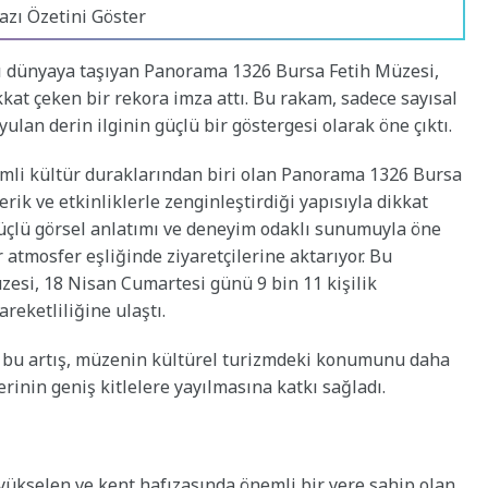
azı Özetini Göster
ını dünyaya taşıyan Panorama 1326 Bursa Fetih Müzesi,
ikkat çeken bir rekora imza attı. Bu rakam, sadece sayısal
ulan derin ilginin güçlü bir göstergesi olarak öne çıktı.
nemli kültür duraklarından biri olan Panorama 1326 Bursa
rik ve etkinliklerle zenginleştirdiği yapısıyla dikkat
üçlü görsel anlatımı ve deneyim odaklı sunumuyla öne
r atmosfer eşliğinde ziyaretçilerine aktarıyor. Bu
si, 18 Nisan Cumartesi günü 9 bin 11 kişilik
reketliliğine ulaştı.
n bu artış, müzenin kültürel turizmdeki konumunu daha
erinin geniş kitlelere yayılmasına katkı sağladı.
 yükselen ve kent hafızasında önemli bir yere sahip olan