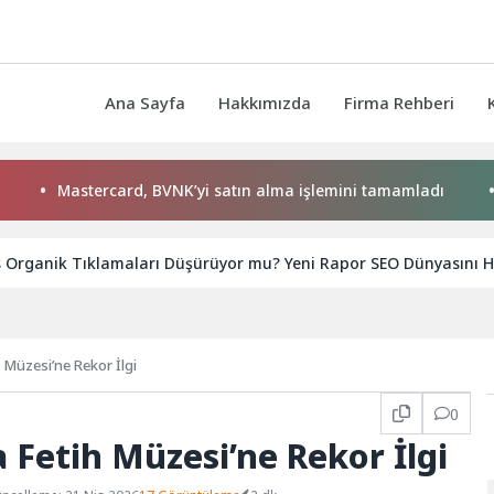
Ana Sayfa
Hakkımızda
Firma Rehberi
astercard, BVNK’yi satın alma işlemini tamamladı
Forbes 
s Organik Tıklamaları Düşürüyor mu? Yeni Rapor SEO Dünyasını H
Müzesi’ne Rekor İlgi
0
Fetih Müzesi’ne Rekor İlgi