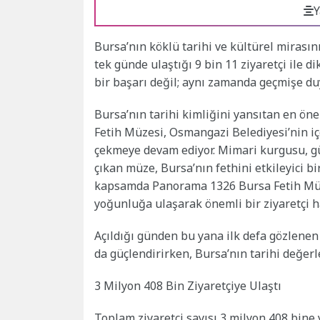
Y
Bursa’nın köklü tarihi ve kültürel miras
tek günde ulaştığı 9 bin 11 ziyaretçi ile d
bir başarı değil; aynı zamanda geçmişe duy
Bursa’nın tarihi kimliğini yansıtan en ö
Fetih Müzesi, Osmangazi Belediyesi’nin içe
çekmeye devam ediyor. Mimari kurgusu, g
çıkan müze, Bursa’nın fethini etkileyici bi
kapsamda Panorama 1326 Bursa Fetih Müze
yoğunluğa ulaşarak önemli bir ziyaretçi ha
Açıldığı günden bu yana ilk defa gözlene
da güçlendirirken, Bursa’nın tarihi değerl
3 Milyon 408 Bin Ziyaretçiye Ulaştı
Toplam ziyaretçi sayısı 3 milyon 408 bine