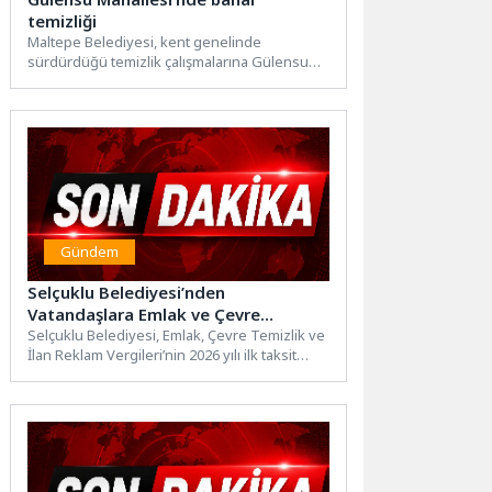
temizliği
Maltepe Belediyesi, kent genelinde
sürdürdüğü temizlik çalışmalarına Gülensu
Mahallesi’nde gerçekleştirdiği kapsamlı
uygulamayla devam etti. Yapılan...
Gündem
Selçuklu Belediyesi’nden
Vatandaşlara Emlak ve Çevre
Temizlik Vergisi Hatırlatması
Selçuklu Belediyesi, Emlak, Çevre Temizlik ve
İlan Reklam Vergileri’nin 2026 yılı ilk taksit
ödemelerinin 1...