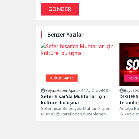
GÖNDER
Benzer Yazılar
Kültür Sanat
Kültü
Beyaz Haber Ajansı
4 Ay Önce
18
Beyaz Ha
Seferihisar’da Muhtarlar için
DIGIFES
kültürel buluşma
teknoloj
Seferihisar Belediyesi Muhtarlık İşleri
getirec
Antalya Bü
Müdürlüğü tarafından düzenlenen
ilk kez dü
kültür ve kaynaşma gezisinde, mahalle
2026, dijit
muhtarlarının görevdeki 2....
sporun...