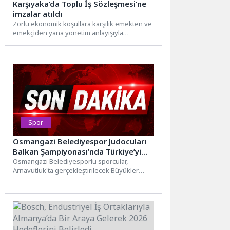
Karşıyaka’da Toplu İş Sözleşmesi’ne
imzalar atıldı
Zorlu ekonomik koşullara karşılık emekten ve
emekçiden yana yönetim anlayışıyla
çalışmalarını sürdüren Karşıyaka Belediyesi,
Tüm...
Spor
Osmangazi Belediyespor Judocuları
Balkan Şampiyonası’nda Türkiye’yi
Temsil Edecek
Osmangazi Belediyesporlu sporcular,
Arnavutluk'ta gerçekleştirilecek Büyükler
Balkan Judo Şampiyonası'nda ay-yıldızlı forma
ile mücadele verecek.Osmangazi
Belediyespor'un...