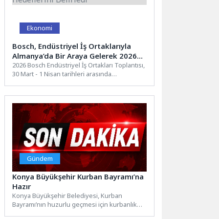
Ekonomi
Bosch, Endüstriyel İş Ortaklarıyla
Almanya’da Bir Araya Gelerek 2026
Hedeflerini Belirledi
2026 Bosch Endüstriyel İş Ortakları Toplantısı,
30 Mart - 1 Nisan tarihleri arasında
Almanya'nın Gunzenhausen...
Gündem
Konya Büyükşehir Kurban Bayramı’na
Hazır
Konya Büyükşehir Belediyesi, Kurban
Bayramı’nın huzurlu geçmesi için kurbanlık
kesim ve satış yerlerinden toplu ulaşıma,...