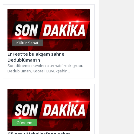
Kültür Sanat
EnFest’te bu akşam sahne
Dedublüman’ın
Son dönemin sevilen alternatif rock grubu
Dedublüman, Kocaeli Büyükşehir
Belediyesi’nin düzenlediği 19 Mayıs Atatürk’ü
Anma,...
Gündem
Gülensu Mahallesi’nde bahar