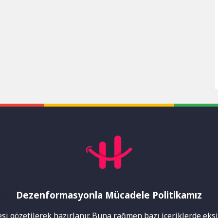
Dezenformasyonla Mücadele Politikamız
mı
i gözetilerek hazırlanır. Buna rağmen bazı içeriklerde eksik