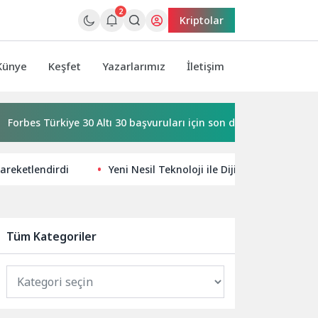
2
Kriptolar
Künye
Keşfet
Yazarlarımız
İletişim
Türkiye 30 Altı 30 başvuruları için son dönemece girildi!
A
areketlendirdi
Yeni Nesil Teknoloji ile Dijital Dünyada Öne
Tüm Kategoriler