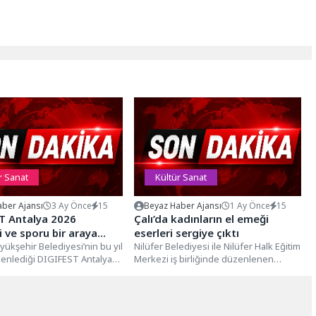
r Sanat
Kültür Sanat
ber Ajansı
3 Ay Önce
15
Beyaz Haber Ajansı
1 Ay Önce
15
T Antalya 2026
Çalı’da kadınların el emeği
i ve sporu bir araya
eserleri sergiye çıktı
ek
yükşehir Belediyesi’nin bu yıl
Nilüfer Belediyesi ile Nilüfer Halk Eğitim
zenlediği DIGIFEST Antalya
Merkezi iş birliğinde düzenlenen
al dünyanın enerjisiyle
eğitimleri başarıyla tamamlayan
kadınların dönem...