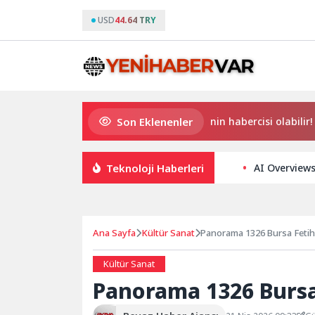
USD
44.64 TRY
Son Eklenenler
Çocuklarda horlama, geniz etinin habercisi olabilir!
M
Teknoloji Haberleri
AI Overview
Ana Sayfa
Kültür Sanat
Panorama 1326 Bursa Fetih 
Kültür Sanat
Panorama 1326 Bursa 